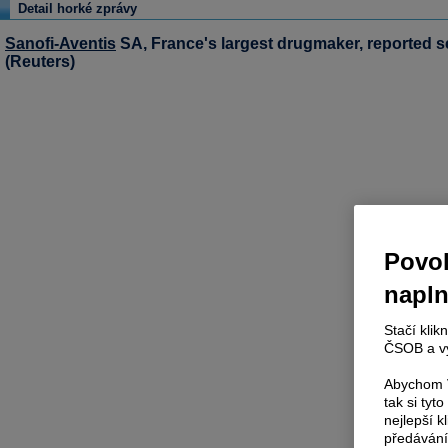
Detail horké zprávy
Sanofi-Aventis
SA, France's largest drugmaker, reported se
(Reuters)
Povol
napl
Stačí klik
ČSOB a vy
Abychom V
tak si ty
nejlepší k
předávání