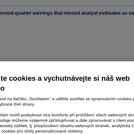
cond-quarter earnings that missed analyst estimates as savin
te cookies a vychutnávejte si náš web
no
nout na tlačítko „Souhlasím“ a udělíte souhlas se zpracováním cookies 
brané třetí strany.
ám mohli poskytnout více komfortu při prohlížení všech webových st
to údaje můžeme vzájemně zpřístupňovat a dále zpracovávat s cílem pos
lientský zážitek, tj. přizpůsobení obsahu webových stránek, analytická č
 cookies pro účely personalizované reklamy.