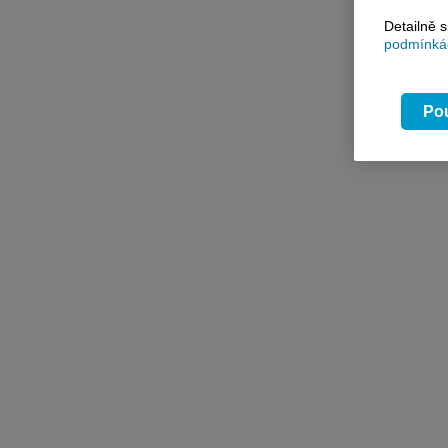
Detailně 
podmínkác
Pou