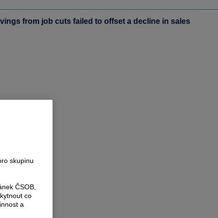
gs from job cuts failed to offset a decline in sales
pro skupinu
ránek ČSOB,
kytnout co
innost a