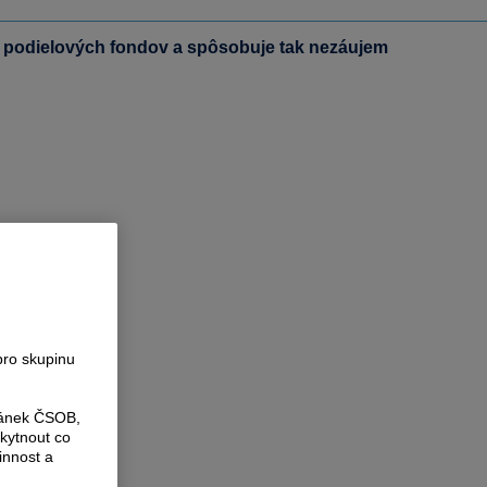
í podielových fondov a spôsobuje tak nezáujem
pro skupinu
ránek ČSOB,
kytnout co
innost a