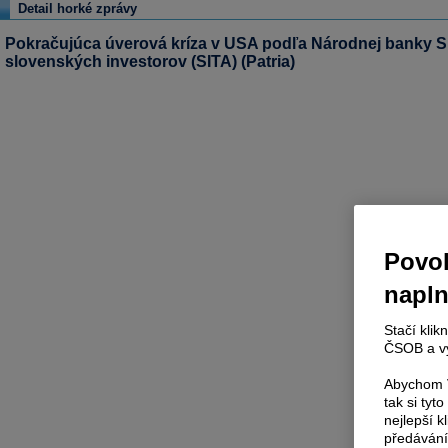
Detail horké zprávy
Pokračujúca úverová kríza v USA podľa Národnej banky Sl
slovenských investorov (SITA) (Patria)
Povol
napl
Stačí klik
ČSOB a vy
Abychom V
tak si ty
nejlepší k
předávání