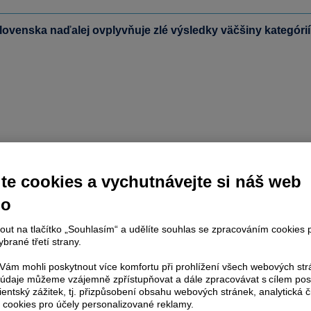
ovenska naďalej ovplyvňuje zlé výsledky väčšiny kategóri
te cookies a vychutnávejte si náš web
no
nout na tlačítko „Souhlasím“ a udělíte souhlas se zpracováním cookies 
brané třetí strany.
ám mohli poskytnout více komfortu při prohlížení všech webových st
to údaje můžeme vzájemně zpřístupňovat a dále zpracovávat s cílem pos
lientský zážitek, tj. přizpůsobení obsahu webových stránek, analytická č
 cookies pro účely personalizované reklamy.