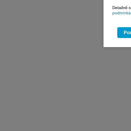
Detailně 
podmínkác
Pou