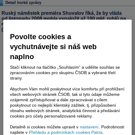
Detail horké zprávy
Ruský náměstek premiéra Shuvalov říká, že by vláda
od listopadu 2008 mohla vynaložit až 100 mld. rublů na
nákup nově vystavěných domů od stavebních firem
(Reuters)
Povolte cookies a
vychutnávejte si náš web
naplno
Stačí kliknout na tlačítko „Souhlasím“ a udělíte souhlas se
zpracováním cookies pro skupinu ČSOB a vybrané třetí
strany.
Abychom Vám mohli poskytnout více komfortu při prohlížení
všech webových stránek ČSOB, tak si tyto údaje můžeme
vzájemně zpřístupňovat a dále zpracovávat s cílem
poskytnout co nejlepší klientský zážitek, tj. přizpůsobení
obsahu webových stránek, analytická činnost a předávání
cookies pro účely personalizované reklamy.
Detailně si cookies můžete upravit v
nastavení
. Podrobnosti
najdete v
Přehledu a podmínkách cookies Patria
.