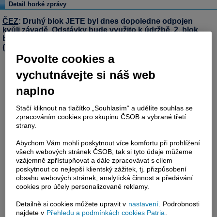
Detail horké zprávy
ČEZ
: Druhý blok JETE byl dnes dopoledne odpojen
kvůli závadě. Odstávky bude využito k údržbě. 2. blok
bude znovu zapojen do energetické sítě 27. listopadu
(Bloomberg)
Povolte cookies a
vychutnávejte si náš web
naplno
Stačí kliknout na tlačítko „Souhlasím“ a udělíte souhlas se
zpracováním cookies pro skupinu ČSOB a vybrané třetí
strany.
Abychom Vám mohli poskytnout více komfortu při prohlížení
všech webových stránek ČSOB, tak si tyto údaje můžeme
vzájemně zpřístupňovat a dále zpracovávat s cílem
poskytnout co nejlepší klientský zážitek, tj. přizpůsobení
obsahu webových stránek, analytická činnost a předávání
cookies pro účely personalizované reklamy.
Detailně si cookies můžete upravit v
nastavení
. Podrobnosti
najdete v
Přehledu a podmínkách cookies Patria
.