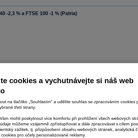
40 -2,3 % a FTSE 100 -1 % (Patria)
te cookies a vychutnávejte si náš web
no
nout na tlačítko „Souhlasím“ a udělíte souhlas se zpracováním cookies 
brané třetí strany.
ám mohli poskytnout více komfortu při prohlížení všech webových st
to údaje můžeme vzájemně zpřístupňovat a dále zpracovávat s cílem pos
lientský zážitek, tj. přizpůsobení obsahu webových stránek, analytická č
 cookies pro účely personalizované reklamy.