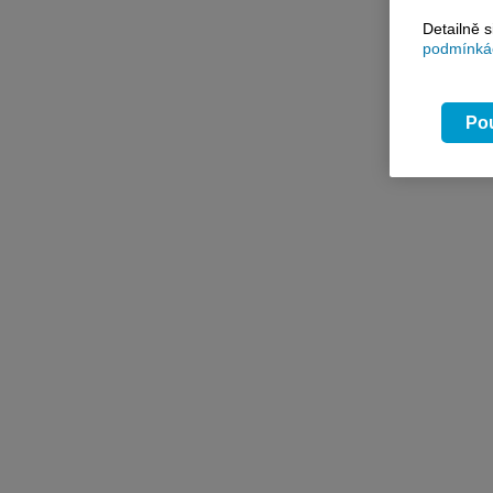
Detailně 
podmínkác
Pou