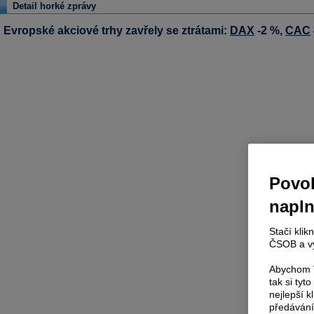
Detail horké zprávy
Evropské akciové trhy zavřely se ztrátami:
DAX
-2 %,
CAC
Povol
napl
Stačí klik
ČSOB a vy
Abychom V
tak si ty
nejlepší k
předávání