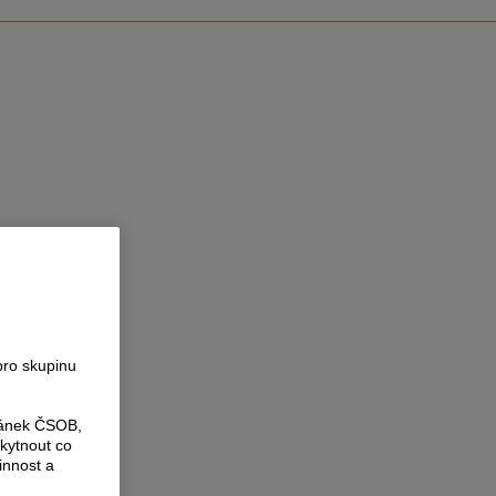
pro skupinu
ránek ČSOB,
kytnout co
innost a