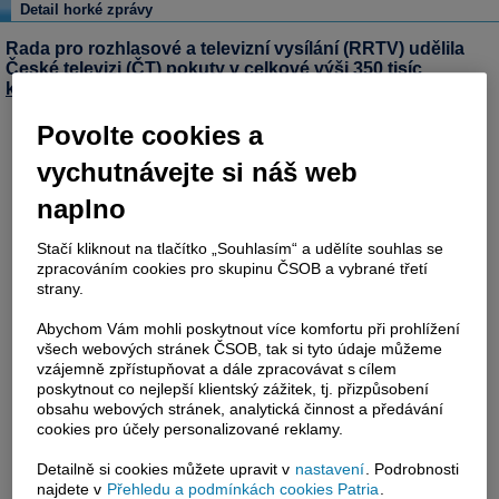
Detail horké zprávy
Rada pro rozhlasové a televizní vysílání (RRTV) udělila
České televizi (ČT) pokuty v celkové výši 350 tisíc
korun
a TV
Nova
pokuty za 250 tisíc
korun
(MediaFax)
Povolte cookies a
vychutnávejte si náš web
naplno
Stačí kliknout na tlačítko „Souhlasím“ a udělíte souhlas se
zpracováním cookies pro skupinu ČSOB a vybrané třetí
strany.
Abychom Vám mohli poskytnout více komfortu při prohlížení
všech webových stránek ČSOB, tak si tyto údaje můžeme
vzájemně zpřístupňovat a dále zpracovávat s cílem
poskytnout co nejlepší klientský zážitek, tj. přizpůsobení
obsahu webových stránek, analytická činnost a předávání
cookies pro účely personalizované reklamy.
Detailně si cookies můžete upravit v
nastavení
. Podrobnosti
najdete v
Přehledu a podmínkách cookies Patria
.