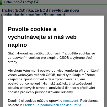
Detail horké zprávy
Trichet (ECB) říká, že ECB nevylučuje nová
nestandardní opatření (Bloomberg)
Povolte cookies a
vychutnávejte si náš web
naplno
Stačí kliknout na tlačítko „Souhlasím“ a udělíte souhlas se
zpracováním cookies pro skupinu ČSOB a vybrané třetí
strany.
Abychom Vám mohli poskytnout více komfortu při prohlížení
všech webových stránek ČSOB, tak si tyto údaje můžeme
vzájemně zpřístupňovat a dále zpracovávat s cílem
poskytnout co nejlepší klientský zážitek, tj. přizpůsobení
obsahu webových stránek, analytická činnost a předávání
cookies pro účely personalizované reklamy.
Detailně si cookies můžete upravit v
nastavení
. Podrobnosti
najdete v
Přehledu a podmínkách cookies Patria
.