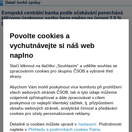
Detail horké zprávy
Evropská centrální banka podle očekávání ponechává
klíčovou úrokovou sazbu beze změny na úrovni 2,0 %
(Bloomberg)
Povolte cookies a
vychutnávejte si náš web
naplno
Stačí kliknout na tlačítko „Souhlasím“ a udělíte souhlas se
zpracováním cookies pro skupinu ČSOB a vybrané třetí
strany.
Abychom Vám mohli poskytnout více komfortu při prohlížení
všech webových stránek ČSOB, tak si tyto údaje můžeme
vzájemně zpřístupňovat a dále zpracovávat s cílem
poskytnout co nejlepší klientský zážitek, tj. přizpůsobení
obsahu webových stránek, analytická činnost a předávání
cookies pro účely personalizované reklamy.
Detailně si cookies můžete upravit v
nastavení
. Podrobnosti
najdete v
Přehledu a podmínkách cookies Patria
.