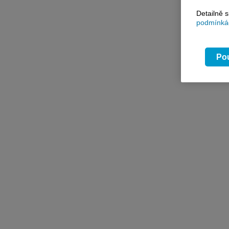
Detailně 
podmínkác
Pou