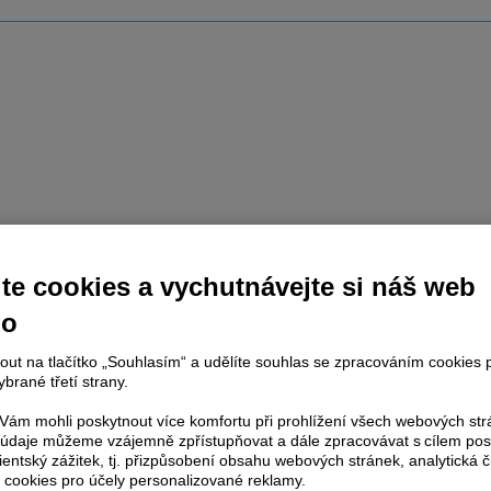
te cookies a vychutnávejte si náš web
no
nout na tlačítko „Souhlasím“ a udělíte souhlas se zpracováním cookies 
brané třetí strany.
ám mohli poskytnout více komfortu při prohlížení všech webových st
to údaje můžeme vzájemně zpřístupňovat a dále zpracovávat s cílem pos
lientský zážitek, tj. přizpůsobení obsahu webových stránek, analytická č
 cookies pro účely personalizované reklamy.