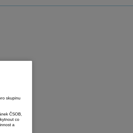
pro skupinu
ránek ČSOB,
kytnout co
innost a