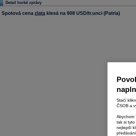
Detail horké zprávy
Spotová cena
zlata
klesá na 908 USD/tr.unci (Patria)
Povol
napl
Stačí klik
ČSOB a vy
Abychom V
tak si ty
nejlepší k
předávání