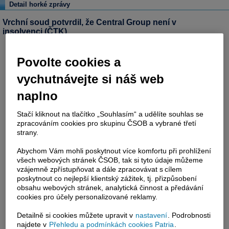
Detail horké zprávy
Vrchní soud potvrdil, že Central Group není v
insolvenci
(ČTK)
Povolte cookies a
vychutnávejte si náš web
naplno
Stačí kliknout na tlačítko „Souhlasím“ a udělíte souhlas se
zpracováním cookies pro skupinu ČSOB a vybrané třetí
strany.
Abychom Vám mohli poskytnout více komfortu při prohlížení
všech webových stránek ČSOB, tak si tyto údaje můžeme
vzájemně zpřístupňovat a dále zpracovávat s cílem
poskytnout co nejlepší klientský zážitek, tj. přizpůsobení
obsahu webových stránek, analytická činnost a předávání
cookies pro účely personalizované reklamy.
Detailně si cookies můžete upravit v
nastavení
. Podrobnosti
najdete v
Přehledu a podmínkách cookies Patria
.