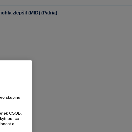
hla zlepšit (MfD) (Patria)
pro skupinu
ránek ČSOB,
kytnout co
innost a