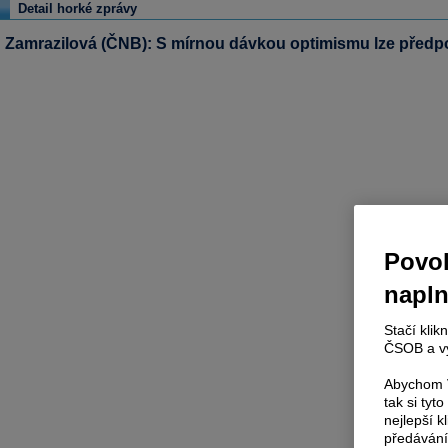
Detail horké zprávy
Zamrazilová (ČNB): S mírnou dávkou optimismu lze předpokl
Povol
napl
Stačí klik
ČSOB a vy
Abychom V
tak si ty
nejlepší k
předávání