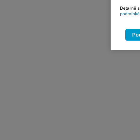
Detailně 
podmínkác
Pou