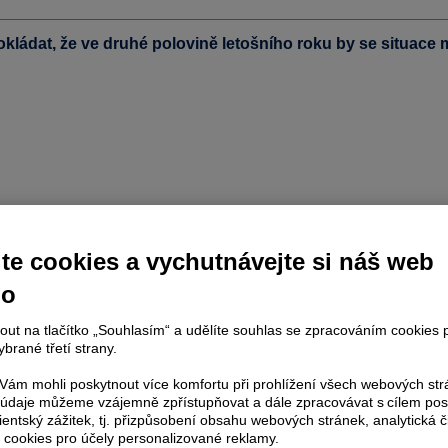
ádat, že ve druhé polovině letošního roku by se situace mo
te cookies a vychutnávejte si náš web
no
nout na tlačítko „Souhlasím“ a udělíte souhlas se zpracováním cookies 
brané třetí strany.
ám mohli poskytnout více komfortu při prohlížení všech webových st
to údaje můžeme vzájemně zpřístupňovat a dále zpracovávat s cílem pos
lientský zážitek, tj. přizpůsobení obsahu webových stránek, analytická č
 cookies pro účely personalizované reklamy.