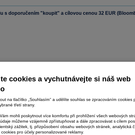
tulu s doporučením "koupit" a cílovou cenou 32 EUR (Bloom
te cookies a vychutnávejte si náš web
no
nout na tlačítko „Souhlasím“ a udělíte souhlas se zpracováním cookies 
brané třetí strany.
ám mohli poskytnout více komfortu při prohlížení všech webových st
to údaje můžeme vzájemně zpřístupňovat a dále zpracovávat s cílem pos
lientský zážitek, tj. přizpůsobení obsahu webových stránek, analytická č
 cookies pro účely personalizované reklamy.