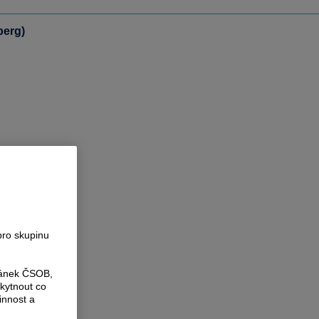
berg)
pro skupinu
ránek ČSOB,
kytnout co
innost a