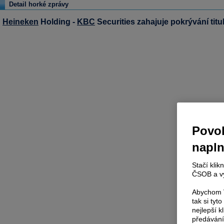
Detail horké zprávy
Heineken
Holding -
KBC
Securities zahajuje pokrývání ti
Povol
napl
Stačí klik
ČSOB a vy
Abychom V
tak si ty
nejlepší k
předávání