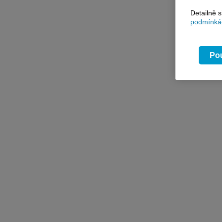
Detailně 
podmínkác
Pou