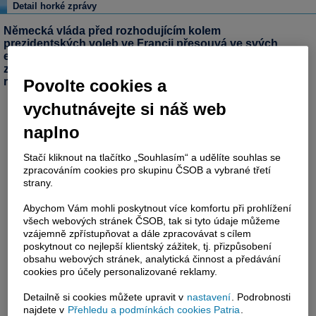
Detail horké zprávy
Německá vláda před rozhodujícím kolem
prezidentských voleb ve Francii přesouvá ve svých
ekonomických vyjádřeních důraz na podporu růstu a
zmírňuje dosavadní rétoriku razantních úspor a
reforem (ČTK)
Povolte cookies a
vychutnávejte si náš web
naplno
Stačí kliknout na tlačítko „Souhlasím“ a udělíte souhlas se
zpracováním cookies pro skupinu ČSOB a vybrané třetí
strany.
Abychom Vám mohli poskytnout více komfortu při prohlížení
všech webových stránek ČSOB, tak si tyto údaje můžeme
vzájemně zpřístupňovat a dále zpracovávat s cílem
poskytnout co nejlepší klientský zážitek, tj. přizpůsobení
obsahu webových stránek, analytická činnost a předávání
cookies pro účely personalizované reklamy.
Detailně si cookies můžete upravit v
nastavení
. Podrobnosti
najdete v
Přehledu a podmínkách cookies Patria
.