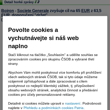
Detail horké zprávy
Boiron
-
Societe Generale
zvyšuje cíl na 65
EUR
z 63,5
EUR
, doporučení "držet"
(Reuters)
Povolte cookies a
vychutnávejte si náš web
naplno
Stačí kliknout na tlačítko „Souhlasím“ a udělíte souhlas se
zpracováním cookies pro skupinu ČSOB a vybrané třetí
strany.
Abychom Vám mohli poskytnout více komfortu při prohlížení
všech webových stránek ČSOB, tak si tyto údaje můžeme
vzájemně zpřístupňovat a dále zpracovávat s cílem
poskytnout co nejlepší klientský zážitek, tj. přizpůsobení
obsahu webových stránek, analytická činnost a předávání
cookies pro účely personalizované reklamy.
Detailně si cookies můžete upravit v
nastavení
. Podrobnosti
najdete v
Přehledu a podmínkách cookies Patria
.