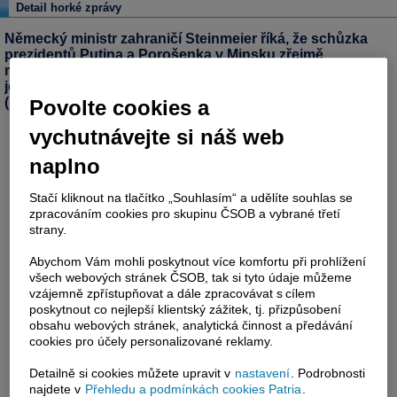
Detail horké zprávy
Německý ministr zahraničí Steinmeier říká, že schůzka
prezidentů Putina a Porošenka v Minsku zřejmě
nepřinesla průlom v ukrajinské krizi. Doufá v další
jednání.
(Reuters)
Povolte cookies a
vychutnávejte si náš web
naplno
Stačí kliknout na tlačítko „Souhlasím“ a udělíte souhlas se
zpracováním cookies pro skupinu ČSOB a vybrané třetí
strany.
Abychom Vám mohli poskytnout více komfortu při prohlížení
všech webových stránek ČSOB, tak si tyto údaje můžeme
vzájemně zpřístupňovat a dále zpracovávat s cílem
poskytnout co nejlepší klientský zážitek, tj. přizpůsobení
obsahu webových stránek, analytická činnost a předávání
cookies pro účely personalizované reklamy.
Detailně si cookies můžete upravit v
nastavení
. Podrobnosti
najdete v
Přehledu a podmínkách cookies Patria
.