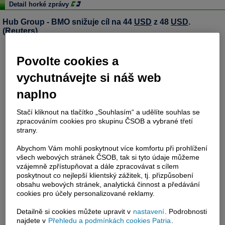
Detail horké zprávy
Hub Group - BMO snižuje cíl na 44
USD
z 48
USD
.
(Reuters)
Povolte cookies a
vychutnávejte si náš web
naplno
Stačí kliknout na tlačítko „Souhlasím“ a udělíte souhlas se
zpracováním cookies pro skupinu ČSOB a vybrané třetí
strany.
Abychom Vám mohli poskytnout více komfortu při prohlížení
všech webových stránek ČSOB, tak si tyto údaje můžeme
vzájemně zpřístupňovat a dále zpracovávat s cílem
poskytnout co nejlepší klientský zážitek, tj. přizpůsobení
obsahu webových stránek, analytická činnost a předávání
cookies pro účely personalizované reklamy.
Detailně si cookies můžete upravit v
nastavení
. Podrobnosti
najdete v
Přehledu a podmínkách cookies Patria
.