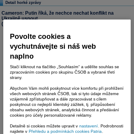
Detail horké zprávy
Cameron: Putin říká, že nechce nechat konflikt na
Ukrajině usnout.
(Bloomberg)
Povolte cookies a
vychutnávejte si náš web
naplno
Stačí kliknout na tlačítko „Souhlasím“ a udělíte souhlas se
zpracováním cookies pro skupinu ČSOB a vybrané třetí
strany.
Abychom Vám mohli poskytnout více komfortu při prohlížení
všech webových stránek ČSOB, tak si tyto údaje můžeme
vzájemně zpřístupňovat a dále zpracovávat s cílem
poskytnout co nejlepší klientský zážitek, tj. přizpůsobení
obsahu webových stránek, analytická činnost a předávání
cookies pro účely personalizované reklamy.
Detailně si cookies můžete upravit v
nastavení
. Podrobnosti
najdete v
Přehledu a podmínkách cookies Patria
.