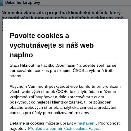
Detail horké zprávy
Německá vláda zítra projedná klimatický balíček, který
by mohl vést k omezení počtu uhelných elektráren, což
by mohlo představovat impuls pro růst ceny elektřiny.
(Patria)
Povolte cookies a
vychutnávejte si náš web
naplno
Stačí kliknout na tlačítko „Souhlasím“ a udělíte souhlas se
zpracováním cookies pro skupinu ČSOB a vybrané třetí
strany.
Abychom Vám mohli poskytnout více komfortu při prohlížení
všech webových stránek ČSOB, tak si tyto údaje můžeme
vzájemně zpřístupňovat a dále zpracovávat s cílem
poskytnout co nejlepší klientský zážitek, tj. přizpůsobení
obsahu webových stránek, analytická činnost a předávání
cookies pro účely personalizované reklamy.
Detailně si cookies můžete upravit v
nastavení
. Podrobnosti
najdete v
Přehledu a podmínkách cookies Patria
.