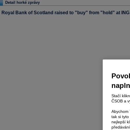
Detail horké zprávy
Royal Bank of Scotland raised to "buy" from "hold" at ING 
Povol
napl
Stačí klik
ČSOB a vy
Abychom V
tak si ty
nejlepší k
předávání