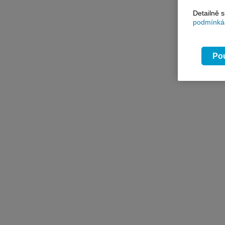
Detailně 
podmínkác
Pou