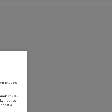
pro skupinu
ránek ČSOB,
kytnout co
innost a