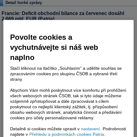
Detail horké zprávy
Francie: Deficit obchodní bilance za červenec dosáhl
2,669 mld. EUR (Patria)
Povolte cookies a
vychutnávejte si náš web
naplno
Stačí kliknout na tlačítko „Souhlasím“ a udělíte souhlas se
zpracováním cookies pro skupinu ČSOB a vybrané třetí
strany.
Abychom Vám mohli poskytnout více komfortu při prohlížení
všech webových stránek ČSOB, tak si tyto údaje můžeme
vzájemně zpřístupňovat a dále zpracovávat s cílem
poskytnout co nejlepší klientský zážitek, tj. přizpůsobení
obsahu webových stránek, analytická činnost a předávání
cookies pro účely personalizované reklamy.
Detailně si cookies můžete upravit v
nastavení
. Podrobnosti
najdete v
Přehledu a podmínkách cookies Patria
.