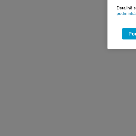
Detailně 
podmínkác
Pou