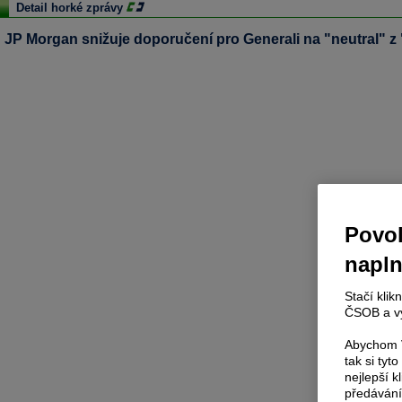
Detail horké zprávy
JP Morgan snižuje doporučení pro Generali na "neutral" z
Povol
napl
Stačí klik
ČSOB a vy
Abychom V
tak si ty
nejlepší k
předávání