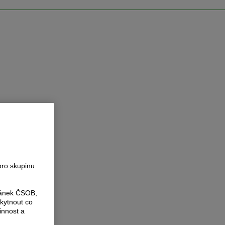
pro skupinu
ránek ČSOB,
kytnout co
innost a