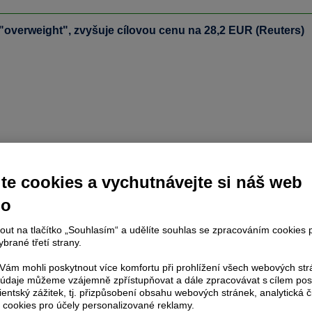
 "overweight", zvyšuje cílovou cenu na 28,2 EUR (Reuters)
te cookies a vychutnávejte si náš web
no
nout na tlačítko „Souhlasím“ a udělíte souhlas se zpracováním cookies 
brané třetí strany.
ám mohli poskytnout více komfortu při prohlížení všech webových st
to údaje můžeme vzájemně zpřístupňovat a dále zpracovávat s cílem pos
lientský zážitek, tj. přizpůsobení obsahu webových stránek, analytická č
 cookies pro účely personalizované reklamy.