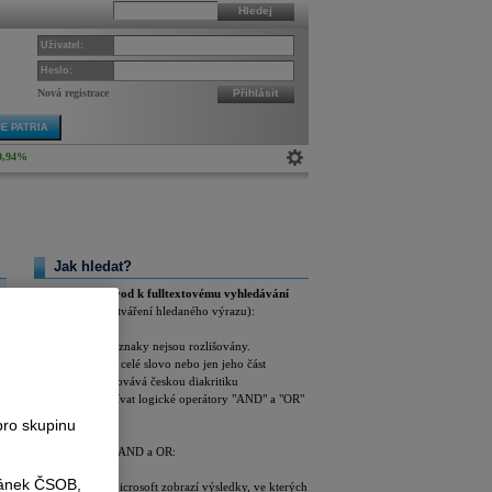
Hledej
Uživatel:
Heslo:
Nová registrace
Přihlásit
E PATRIA
0,94%
Jak hledat?
Podrobnější návod k fulltextovému vyhledávání
(pravidla pro vytváření hledaného výrazu):
Velké a malé znaky nejsou rozlišovány.
Můžete zadat celé slovo nebo jen jeho část
Hledání zachovává českou diakritiku
Můžete používat logické operátory "AND" a "OR"
pro skupinu
Příklady použití AND a OR:
ránek ČSOB,
Patria ČEZ Microsoft zobrazí výsledky, ve kterých