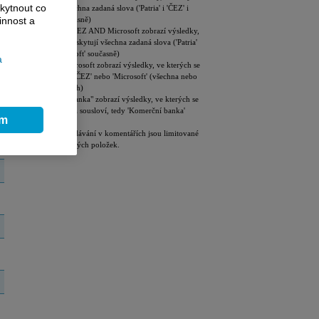
kytnout co
se vyskytují všechna zadaná slova ('Patria' i 'ČEZ' i
'Microsoft' současně)
innost a
Patria AND ČEZ AND Microsoft zobrazí výsledky,
ve kterých se vyskytují všechna zadaná slova ('Patria'
i 'ČEZ' i 'Microsoft' současně)
a
ČEZ OR Microsoft zobrazí výsledky, ve kterých se
vyskytují slova 'ČEZ' nebo 'Microsoft' (všechna nebo
jen některá z nich)
"Komerční banka" zobrazí výsledky, ve kterých se
vyskytují zadaná sousloví, tedy 'Komerční banka'
ím
Výsledky vyhledávání v komentářích jsou limitované
na 100 zobrazených položek.