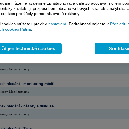
EUR
Frankfurt
DE
-
Grp Unsp ADR
to údaje můžeme vzájemně zpřístupňovat a dále zpracovávat s cílem pos
lientský zážitek, tj. přizpůsobení obsahu webových stránek, analytická č
 cookies pro účely personalizované reklamy.
ek hledání - autoři
si cookies můžete upravit v
nastavení
. Podrobnosti najdete v
Přehledu 
lezeny žádné záznamy
h cookies Patria
.
dek hledání - slovníky
lezeny žádné záznamy
žít jen technické cookies
Souhlas
dek hledání - Blog
lezeny žádné záznamy
dek hledání - monitoring médií
lezeny žádné záznamy
dek hledání - názory a diskuse
lezeny žádné záznamy
dek hledání - Tagy