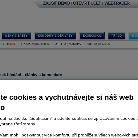
ZKUSIT DEMO
OTEVŘÍT ÚČET
WEBTRADER
|
|
|
MĚNY & SAZBY
KOMODITY & DERIVÁTY
EKONOMIKA
PRÁVO
MOJ
,232
-0,02%
CZK/$
20,966
0,00%
AU
4 339,26
0,00%
BRT
83,08
4,61%
vání na portálu
dek hledání - články a komentáře
lezeny žádné záznamy
te cookies a vychutnávejte si náš web
dek hledání - horké zprávy
no
lezeny žádné záznamy
nout na tlačítko „Souhlasím“ a udělíte souhlas se zpracováním cookies 
ek hledání - akcie
brané třetí strany.
Měna
Trh
Stát
Isin
ám mohli poskytnout více komfortu při prohlížení všech webových st
EUR
Madrid CATS
ES
ES0147561015
el