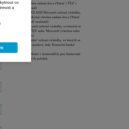
kytnout co
se vyskytují všechna zadaná slova ('Patria' i 'ČEZ' i
innost a
'Microsoft' současně)
Patria AND ČEZ AND Microsoft zobrazí výsledky,
ve kterých se vyskytují všechna zadaná slova ('Patria'
i 'ČEZ' i 'Microsoft' současně)
a
ČEZ OR Microsoft zobrazí výsledky, ve kterých se
vyskytují slova 'ČEZ' nebo 'Microsoft' (všechna nebo
jen některá z nich)
"Komerční banka" zobrazí výsledky, ve kterých se
vyskytují zadaná sousloví, tedy 'Komerční banka'
ím
Výsledky vyhledávání v komentářích jsou limitované
na 100 zobrazených položek.