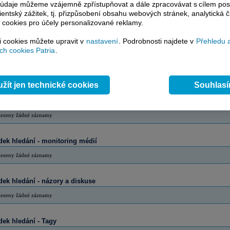
to údaje můžeme vzájemně zpřístupňovat a dále zpracovávat s cílem pos
lientský zážitek, tj. přizpůsobení obsahu webových stránek, analytická č
ek hledání - autoři
 cookies pro účely personalizované reklamy.
lezeny žádné záznamy
si cookies můžete upravit v
nastavení
. Podrobnosti najdete v
Přehledu 
h cookies Patria
.
dek hledání - slovníky
lezeny žádné záznamy
žít jen technické cookies
Souhlas
dek hledání - Blog
lezeny žádné záznamy
dek hledání - monitoring médií
lezeny žádné záznamy
dek hledání - názory a diskuse
lezeny žádné záznamy
dek hledání - Tagy