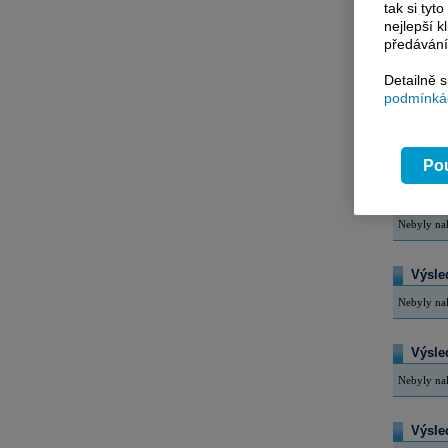
tak si ty
nejlepší k
Výsled
předávání
Nebyly na
Detailně 
podmínkác
Výsle
Nebyly na
Pou
Výsle
Nebyly na
Výsle
Nebyly na
Výsle
Nebyly na
Výsle