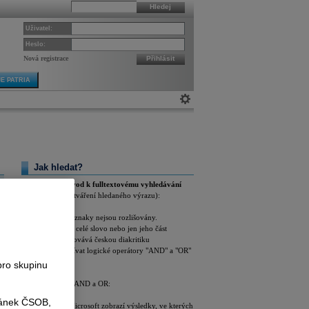
Hledej
Uživatel:
Heslo:
Nová registrace
Přihlásit
E PATRIA
Jak hledat?
Podrobnější návod k fulltextovému vyhledávání
(pravidla pro vytváření hledaného výrazu):
Velké a malé znaky nejsou rozlišovány.
Můžete zadat celé slovo nebo jen jeho část
Hledání zachovává českou diakritiku
Můžete používat logické operátory "AND" a "OR"
pro skupinu
Příklady použití AND a OR:
ránek ČSOB,
Patria ČEZ Microsoft zobrazí výsledky, ve kterých