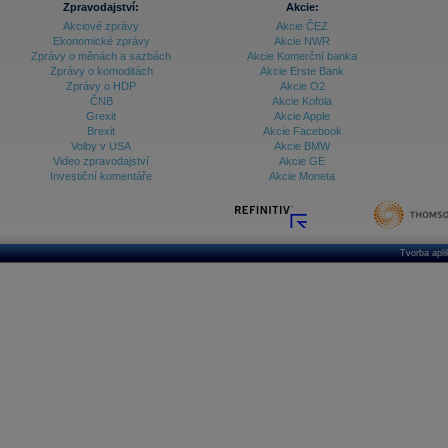
Zpravodajství:
Akcie:
Databanka - Ekonomický růst
Akciové zprávy
Akcie ČEZ
Ekonomické zprávy
Akcie NWR
Databanka - Indexy
Zprávy o měnách a sazbách
Akcie Komerční banka
Zprávy o komoditách
Akcie Erste Bank
Databanka - Měnové kurzy
Zprávy o HDP
Akcie O2
ČNB
Akcie Kofola
Databanka - Trh práce
Grexit
Akcie Apple
Brexit
Akcie Facebook
Databanka - Úrokové sazby
Volby v USA
Akcie BMW
Video zpravodajství
Akcie GE
Databanka - Veřejné rozpočty
Investiční komentáře
Akcie Moneta
Databanka - Zahraniční obchod a platební
bilance
Databanka akcie - ČR
Tvorba apl
Databanka akcie - Svět
Denní finanční zpravodaj
Denní kalendář událostí
Denní přehled - Akcie CEE
Denní přehled - Akcie ČR
Denní přehled - Akcie Svět
Dlouhé sazby - CZK dluhopisy vs. Swapy
Dlouhé sazby - Dlouhodobá výnosová křivka