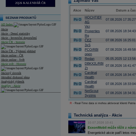
Zajímalo Vás
2Q26 KALENDÁŘ ČR
Akce
Název
Datum a čas
HOCHTIEF
SEZNAM PRODUKTŮ
Po
O
07.08.2026 17:35:27
AG
AD Index
Vici
Akcie
Po
O
Properties
07.08.2026 18:34:43
Akcie - Denní statistiky
Rg
Akcie - Investiční doporučení
Po
O
ČEZ
07.08.2026 16:25:01
Akcie ČR - historie
3xS
Po
O
PCO/RBI
07.08.2026 16:49:58
Akcie ČR - Týdenní přehled
open
Akcie online - ČR
Po
O
Redan
05.05.2025 12:13:56
Akcie online - Svět
DBKX2L/RBI
Akcie svět - Historie
Po
O
07.08.2026 16:41:47
Zt
Cardinal
Akciový slovník
Po
O
07.08.2026 18:34:47
Health
Aktuální diskusní téma
Analytický týdeník
Cardinal
Po
O
07.08.2026 18:33:04
Analýzy - Akcie
Health
NetScout
Po
O
07.08.2026 18:34:31
Analýzy společností - ČR
Systms
R
- Real-Time data si mohou aktivovat klienti Patria
Analýzy společností - Střední Evropa
Analýzy společností - Svět
Technická analýza - Akcie
Ankety a diskuze
10.07.2026 10:41
Archiv - Analýzy online
ExxonMobil může těžit z návrat
Archiv - Deník událostí
Energetické akcie patří letos me