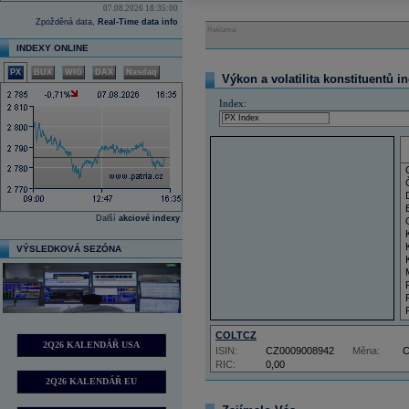
07.08.2026 18:35:00
Zpožděná data,
Real-Time data info
Reklama
INDEXY ONLINE
PX
BUX
WIG
DAX
Nasdaq
Výkon a volatilita konstituentů i
Index:
Další
akciové indexy
VÝSLEDKOVÁ SEZÓNA
COLTCZ
2Q26 KALENDÁŘ USA
ISIN:
CZ0009008942
Měna:
RIC:
0,00
2Q26 KALENDÁŘ EU