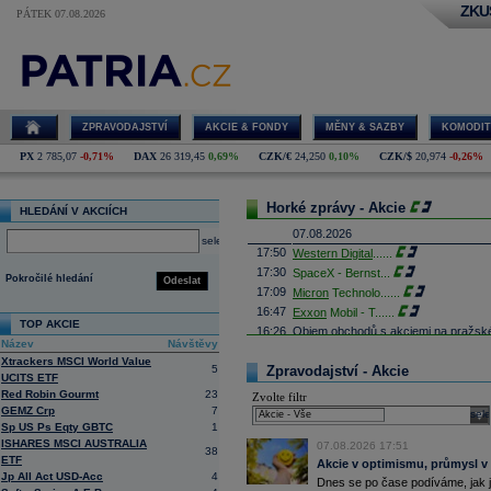
ZKU
PÁTEK 07.08.2026
ZPRAVODAJSTVÍ
AKCIE & FONDY
MĚNY & SAZBY
KOMODIT
PX
2 785,07
-0,71%
DAX
26 319,45
0,69%
CZK/€
24,250
0,10%
CZK/$
20,974
-0,26%
Horké zprávy - Akcie
HLEDÁNÍ V AKCIÍCH
07.08.2026
select
17:50
Western Digital
......
17:30
SpaceX - Bernst
...
Pokročilé hledání
Odeslat
17:09
Micron
Technolo
......
16:47
Exxon
Mobil - T
......
TOP AKCIE
16:26
Objem obchodů s akciemi na pražské
Název
Návštěvy
obchodů za poslední rok je 0,665 mld
Xtrackers MSCI World Value
16:23
Zvýšení výroby balistických střel A
5
Zpravodajství - Akcie
UCITS ETF
nějakou dobu potrvá. Agentuře Reuter
Armin Papperger. Společná výroba 
Red Robin Gourmt
23
Zvolte filtr
doplnit arzenál Spojeným státům, kte
GEMZ Crp
7
sele
(ČTK)
Sp US Ps Eqty GBTC
1
16:07
Conocophillips
......
ISHARES MSCI AUSTRALIA
07.08.2026 17:51
38
15:38
Zisky evropských firem s vysokou trž
ETF
Akcie v optimismu, průmysl v
vzrostly nejvíce od třetího čtvrtletí
Jp All Act USD-Acc
4
Dnes se po čase podíváme, jak j
energetických firem. S odkazem na g