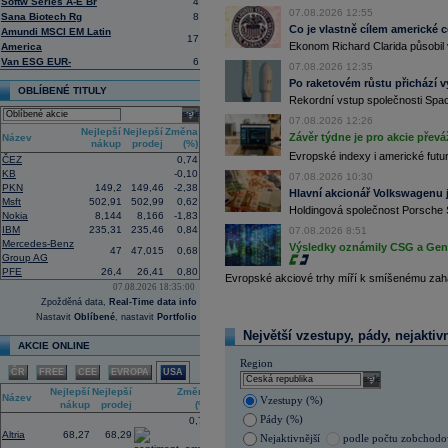
Softw Series A-E Br
4
uvedla agentura Reuters. Dobré výsle
07.08.2026 12:55
Sana Biotech Rg
8
oceli a chemického průmyslu (ČTK)
Co je vlastně cílem americké 
Amundi MSCI EM Latin
17
15:26
Cloudflare -
JP
......
Ekonom Richard Clarida působil 
America
15:05
Block - Bernste
...
Van ESG EUR-
6
07.08.2026 12:35
14:49
Airbnb -
JP Mor
......
Po raketovém růstu přichází v
OBLÍBENÉ TITULY
14:24
Roche -
Morgan
......
Rekordní vstup společnosti Spac
13:59
DHL - Bernstein
...
select
07.08.2026 12:26
13:44
BAE Systems - M
...
Nejlepší
Nejlepší
Změna
Závěr týdne je pro akcie převá
Název
nákup
prodej
(%)
13:04
Jedna z největších světových pořadate
Evropské indexy i americké futur
ČEZ
0,74
procent v novém provozovateli multi
KB
-0,10
Nový společný podnik založí s invest
07.08.2026 10:30
Bestsport O2 arenu a O2 universum vla
PKN
149,2
149,46
-2,38
Hlavní akcionář Volkswagenu j
investiční společnost, PPF dosud pů
Msft
502,91
502,99
0,62
Holdingová společnost Porsche 
Nokia
8,144
8,166
-1,83
12:09
Akciové podílové fondy za prvních s
IBM
235,31
235,46
0,84
procenta, smíšené fondy 4,4 procent
07.08.2026 8:51
akciové fondy podle indexu přinesly
Mercedes-Benz
Výsledky oznámily CSG a Gen D
47
47,015
0,68
procenta a dluhopisové fondy 2,5 pr
Group AG
PFE
26,4
26,41
0,80
11:43
Novo Nordisk -
...
Evropské akciové trhy míří k smíšenému zahá
07.08.2026 18:35:00
11:27
Jedna z největších světových pořadate
Zpožděná data,
Real-Time data info
procent v novém provozovateli multi
Nový společný podnik založí s invest
Nastavit
Oblíbené
, nastavit
Portfolio
Bestsport O2 arenu a O2 universum vla
Největší vzestupy, pády, nejaktiv
investiční společnost, PPF dosud pů
AKCIE ONLINE
11:16
Porsche SE
, která je hlavním akci
Region
ČR
FREE
CEE
EVROPA
USA
se v pololetí propadla do čisté ztráty
select
Zároveň automobilku
Volkswagen
vyz
Nejlepší
Nejlepší
Změna
Název
konkurenceschopnosti (ČTK)
Vzestupy (%)
nákup
prodej
(%)
11:02
Italy's Prysmia
...
Pády (%)
0,78
Altria
68,27
68,29
Nejaktivnější
podle počtu zobchod