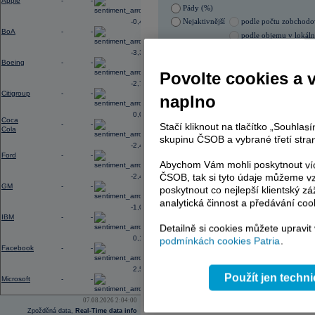
Apple
-
-
Pády (%)
Nejaktivnější
podle počtu zobchod
-0,40
BoA
-
-
podle objemu v lokál
07.08.2026 9:15:55
-3,33
Boeing
-
-
Název
ISIN
Povolte cookies a 
-2,78
PHILIP MORRIS ČR
CS00
Citigroup
-
-
naplno
TMR
SK112
0,02
Coca
-
-
Stačí kliknout na tlačítko „Souhla
Cola
skupinu ČSOB a vybrané třetí stran
AD index - vývoj
-2,41
Ford
-
-
Region
Abychom Vám mohli poskytnout víc
Odeslat
select
ČSOB, tak si tyto údaje můžeme vz
-2,49
GM
-
-
poskytnout co nejlepší klientský zá
analytická činnost a předávání coo
-1,06
IBM
-
-
Detailně si cookies můžete upravit
0,19
podmínkách cookies Patria
.
Facebook
-
-
2,54
Použít jen techn
Microsoft
-
-
07.08.2026 2:04:00
Zpožděná data,
Real-Time data info