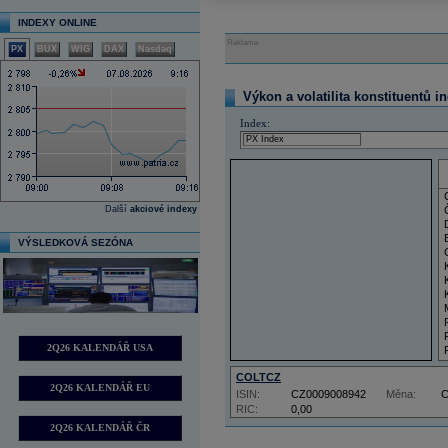
INDEXY ONLINE
Reklama
PX
BUX
WIG
DAX
Nasdaq
Výkon a volatilita konstituentů i
Index:
Další
akciové indexy
VÝSLEDKOVÁ SEZÓNA
2Q26 KALENDÁŘ USA
COLTCZ
2Q26 KALENDÁŘ EU
ISIN:
CZ0009008942
Měna:
RIC:
0,00
2Q26 KALENDÁŘ ČR