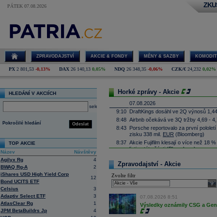
ZKU
PÁTEK 07.08.2026
ZPRAVODAJSTVÍ
AKCIE & FONDY
MĚNY & SAZBY
KOMODIT
PX
2 801,53
-0,13%
DAX
26 140,13
0,05%
NDQ
26 348,35
-0,06%
CZK/€
24,232
0,02%
Horké zprávy - Akcie
HLEDÁNÍ V AKCIÍCH
07.08.2026
select
9:10
DraftKings dosáhl ve 2Q výnosů 1,4
8:48
Airbnb očekává ve 3Q tržby 4,69 - 4
Pokročilé hledání
Odeslat
8:43
Porsche reportovalo za první pololetí
zisku 338 mil.
EUR
(Bloomberg)
8:37
Akcie Fujifilm klesají o více než 18 
TOP AKCIE
listing této části
(Bloomberg)
Název
Návštěvy
8:35
Německá pojišťovací společnost
Alli
Agilyx Rg
4
Zpravodajství - Akcie
10,6 procenta na rekordních 4,87 mil
BWAQ Rg-A
2
8:25
Největší polská petrochemická skupin
iShares USD High Yield Corp
Zvolte filtr
12
čistý zisk na 15,87 miliardy zlotých 
Bond UCITS ETF
sele
8:17
Soud v americkém státě Nové Mexiko v
Celsius
3
zaplatit 567 milionů
dolarů
(téměř 12 m
Adaptiv Select ETF
3
07.08.2026 8:51
lidem. Dále firmě nařídil, aby změnila
AtlasClear Rg
1
státě (ČTK)
Výsledky oznámily CSG a Gen D
JPM BetaBuildrs Jp
4
8:06
Antivirová společnost Gen Digital v pr