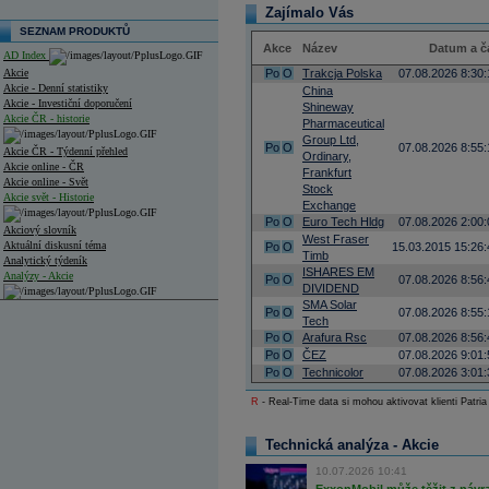
Zajímalo Vás
SEZNAM PRODUKTŮ
Akce
Název
Datum a č
AD Index
Akcie
Po
O
Trakcja Polska
07.08.2026 8:30:
Akcie - Denní statistiky
China
Akcie - Investiční doporučení
Shineway
Akcie ČR - historie
Pharmaceutical
Group Ltd,
Po
O
07.08.2026 8:55:
Akcie ČR - Týdenní přehled
Ordinary,
Akcie online - ČR
Frankfurt
Akcie online - Svět
Stock
Akcie svět - Historie
Exchange
Po
O
Euro Tech Hldg
07.08.2026 2:00:
Akciový slovník
West Fraser
Aktuální diskusní téma
Po
O
15.03.2015 15:26:
Timb
Analytický týdeník
ISHARES EM
Analýzy - Akcie
Po
O
07.08.2026 8:56:
DIVIDEND
SMA Solar
Analýzy společností - ČR
Po
O
07.08.2026 8:55:
Tech
Po
O
Arafura Rsc
07.08.2026 8:56:
Analýzy společností - Střední Evropa
Po
O
ČEZ
07.08.2026 9:01:
Po
O
Technicolor
07.08.2026 3:01:
Analýzy společností - Svět
R
- Real-Time data si mohou aktivovat klienti Patria
Ankety a diskuze
Archiv - Analýzy online
Archiv - Deník událostí
Technická analýza - Akcie
Archiv - Flash analýzy (svět)
10.07.2026 10:41