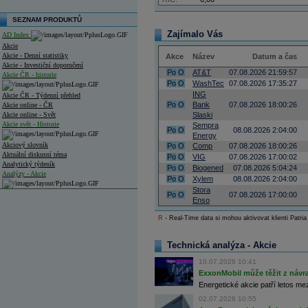
SEZNAM PRODUKTŮ
Zajímalo Vás
AD Index
Akcie
Akcie - Denní statistiky
Akce
Název
Datum a čas
Akcie - Investiční doporučení
Po
O
AT&T
07.08.2026 21:59:57
Akcie ČR - historie
Po
O
WashTec
07.08.2026 17:35:27
ING
Akcie ČR - Týdenní přehled
Po
O
Bank
07.08.2026 18:00:26
Akcie online - ČR
Akcie online - Svět
Slaski
Akcie svět - Historie
Sempra
Po
O
08.08.2026 2:04:00
Energy
Akciový slovník
Po
O
Comp
07.08.2026 18:00:26
Aktuální diskusní téma
Po
O
VIG
07.08.2026 17:00:02
Analytický týdeník
Po
O
Biogened
07.08.2026 5:04:24
Analýzy - Akcie
Po
O
Xylem
08.08.2026 2:04:00
Stora
Analýzy společností - ČR
Po
O
07.08.2026 17:00:00
Enso
Analýzy společností - Střední Evropa
R
- Real-Time data si mohou aktivovat klienti Patria
Analýzy společností - Svět
Technická analýza - Akcie
Ankety a diskuze
10.07.2026 10:41
Archiv - Analýzy online
ExxonMobil může těžit z návrat
Archiv - Deník událostí
Energetické akcie patří letos me
Archiv - Flash analýzy (svět)
02.07.2026 10:55