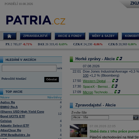
ZKU
PONDĚLÍ 10.08.2026
ZPRAVODAJSTVÍ
AKCIE & FONDY
MĚNY & SAZBY
KOMODIT
PX
2 785,07
-0,71%
DAX
26 319,45
0,69%
CZK/€
24,230
-0,06%
CZK/$
20,969
0,00%
Horké zprávy - Akcie
HLEDÁNÍ V AKCIÍCH
07.08.2026
select
22:01
Dow Jones Industrial Average +0,3 
100
+1,2 % (Bloomberg)
Pokročilé hledání
Odeslat
17:50
Western Digital
......
17:30
SpaceX - Bernst
...
TOP AKCIE
17:09
Micron
Technolo
......
Název
Návštěvy
16:47
Exxon
Mobil - T
......
Agilyx Rg
4
16:26
Objem obchodů s akciemi na pražské
Zpravodajství - Akcie
BWAQ Rg-A
2
obchodů za poslední rok je 0,665 mld
iShares USD High Yield Corp
Zvolte filtr
16:23
Zvýšení výroby balistických střel A
12
Bond UCITS ETF
nějakou dobu potrvá. Agentuře Reuter
sele
Armin Papperger. Společná výroba 
Celsius
4
doplnit arzenál Spojeným státům, kte
Adaptiv Select ETF
3
07.08.2026 22:05
(ČTK)
AtlasClear Rg
1
Slabá data z trhu práce pomoh
16:07
Conocophillips
......
JPM BetaBuildrs Jp
4
Páteční obchodování na Wall Stre