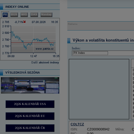
INDEXY ONLINE
PX
BUX
WIG
DAX
Nasdaq
Reklama
Výkon a volatilita konstituentů i
Index:
Další
akciové indexy
VÝSLEDKOVÁ SEZÓNA
2Q26 KALENDÁŘ USA
2Q26 KALENDÁŘ EU
COLTCZ
2Q26 KALENDÁŘ ČR
ISIN:
CZ0009008942
Měna:
RIC:
0,00