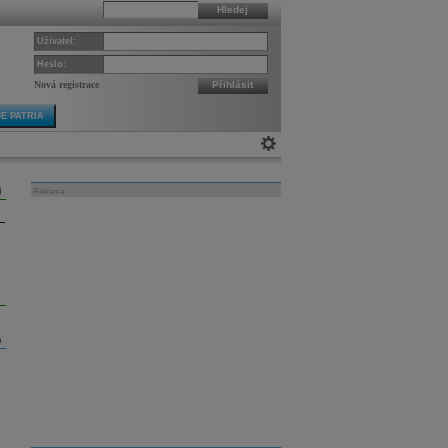
Hledej
Uživatel:
Heslo:
Nová registrace
Přihlásit
E PATRIA
Reklama
m