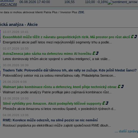
06.08.2026 17:40:00
106,55
110,00
-0,16%
MSCI ACWI
e data si mohou aktivovat klienti Patria Plus / Investor Plus
ZDE
.
ická analýza - Akcie
10.07.2026 10:41
ExxonMobil může těžit z návratu geopolitických rizik. Má prostor pro růst akcií
Energetické akcie patří letos mezi nejvýkonnější segmenty trhu a podle...
02.07.2026 10:55
AstraZeneca jako sázka na defenzivu mimo AI horečku
Letos dominovaly trhům akcie spojené s umělou inteligencí, a tak stále...
30.06.2026 16:39
Traders Talk: Polovodiče dál táhnou trh, ale rally se zužuje. Kde ještě hledat šanci?
Polovodičový sektor má za sebou mimořádnou rally. Philadelphia Semicon...
26.06.2026 6:06
Walmart jako kombinace růstu a defenzivy, které přeje technický obraz
Walmart se podle analýzy Patrie profiluje jako zajímavá kombinace růst...
18.06.2026 10:00
Silné vyhlídky pro Amazon. Akcii podepřely klíčové supporty
Přestože akcie Amazonu si letos nevedou špatně, v posledních týdnech d...
04.06.2026 13:06
RWE: Korekce může odeznít, na silné pozici se nic nemění
Rostoucí poptávka po elektrifikaci může zajistit společnosti RWE dlouh...
… další zpráv