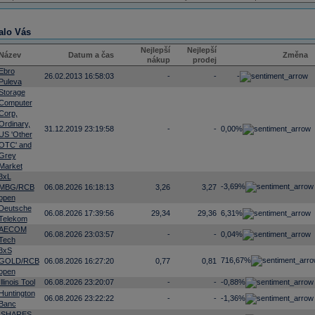
alo Vás
Nejlepší
Nejlepší
Název
Datum a čas
Změna
nákup
prodej
Ebro
26.02.2013 16:58:03
-
-
-
Puleva
Storage
Computer
Corp,
Ordinary,
31.12.2019 23:19:58
-
-
0,00%
US 'Other
OTC' and
Grey
Market
3xL
-3,69%
MBG/RCB
06.08.2026 16:18:13
3,26
3,27
open
Deutsche
06.08.2026 17:39:56
29,34
29,36
6,31%
Telekom
AECOM
06.08.2026 23:03:57
-
-
0,04%
Tech
3xS
716,67%
GOLD/RCB
06.08.2026 16:27:20
0,77
0,81
open
Illinois Tool
06.08.2026 23:20:07
-
-
-0,88%
Huntington
06.08.2026 23:22:22
-
-
-1,36%
Banc
ISHARES