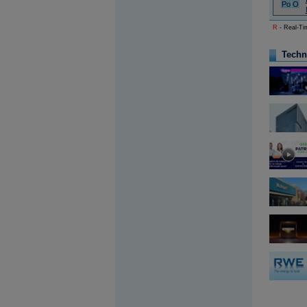
Po
O
Archiv - Globální makroekonomické přehledy
R
- Real-Tim
Archiv - Horké Zprávy
Archiv - Kalendář událostí
Techn
Archiv - Měnová politika
Archiv - Měsíční makroekonomické přehledy
Archiv - Souhrnné zprávy o vývoji ČR
Archiv - Treasury alerty
Archiv - Vývoj české koruny
Archiv analýz - Makroukazatele
Cenové indexy
Cenový kalkulátor
Ceny průmyslových výrobců - Data a prognózy
(ČR)
Ceny průmyslových výrobců - Graf (ČR)
Ceny průmyslových výrobců - Kalendář (ČR)
Ceny průmyslových výrobců - Zpravodajství
CORPORATE WEB SOLUTION
DATA EXPORT
Databanka - Akcie
Databanka - Ceny
Databanka - Ekonomický růst