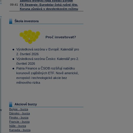
zatímco levnější ropa svědčí Evropě
09:41
FX Strategie: Eurodolar čeká rušné léto.
Koruna zůstává v dovolenkovém režimu
Škola investora
Výsledková sezóna v Evropě: Kalendář pro
2. čtvrtletí 2026
Výsledková sezóna Česko: Kalendář pro 2.
čtvrtletí 2026
Patria Finance a ČSOB rozšiřují nabídku
korunově zajištěných ETF. Nově americké,
evropské i technologické akcie bez
měnového rizika
Akciové burzy
Belgie - burza
Dánsko - burza
Finsko - burza
Francie - burza
Itálie - burza
Kanada - burza