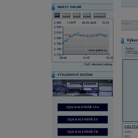
INDEXY ONLINE
PX
BUX
WIG
DAX
Nasdaq
Reklama
Výkon 
Index:
Další
akciové indexy
VÝSLEDKOVÁ SEZÓNA
2Q26 KALENDÁŘ USA
2Q26 KALENDÁŘ EU
COLTC
2Q26 KALENDÁŘ ČR
ISIN:
RIC: