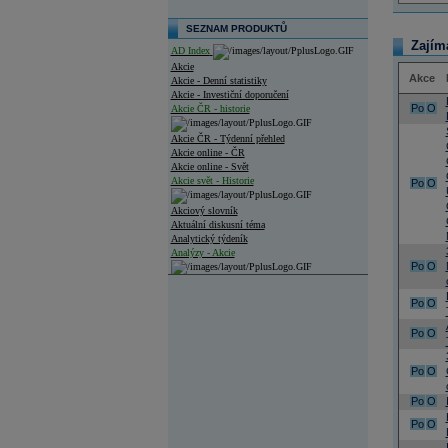
SEZNAM PRODUKTŮ
Zajím
AD Index
Akcie
Akce
Akcie - Denní statistiky
Akcie - Investiční doporučení
Po
O
Akcie ČR - historie
Akcie ČR - Týdenní přehled
Akcie online - ČR
Akcie online - Svět
Akcie svět - Historie
Po
O
Akciový slovník
Aktuální diskusní téma
Analytický týdeník
Analýzy - Akcie
Po
O
Analýzy společností - ČR
Po
O
Analýzy společností - Střední Evropa
Po
O
Analýzy společností - Svět
Po
O
Ankety a diskuze
Archiv - Analýzy online
Archiv - Deník událostí
Po
O
Po
O
Archiv - Flash analýzy (svět)