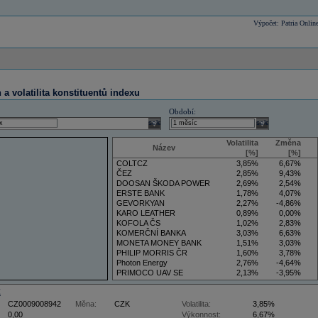
Výpočet: Patria Onlin
a volatilita konstituentů indexu
Období:
select
select
Volatilita
Změna
Název
[%]
[%]
COLTCZ
3,85%
6,67%
ČEZ
2,85%
9,43%
DOOSAN ŠKODA POWER
2,69%
2,54%
ERSTE BANK
1,78%
4,07%
GEVORKYAN
2,27%
-4,86%
KARO LEATHER
0,89%
0,00%
KOFOLA ČS
1,02%
2,83%
KOMERČNÍ BANKA
3,03%
6,63%
MONETA MONEY BANK
1,51%
3,03%
PHILIP MORRIS ČR
1,60%
3,78%
Photon Energy
2,76%
-4,64%
PRIMOCO UAV SE
2,13%
-3,95%
VIG
3,50%
5,88%
Z
CZ0009008942
Měna:
CZK
Volatilita:
3,85%
0,00
Výkonnost:
6,67%