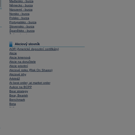
Maďarsko - burza
Německo - burza
Nizozemí - burza
Norsko - burza
Polsko - burza
Portugalsko - burza
Slovensko - burza
Španělsko - burza
Švýcarsko - burza
USA - burza
Akciový slovník
ADR (Americké depozitní certifikáty)
Akcie
Akcie kmenová
Akcie na doručitele
Akcie prioritní
Akciové riziko (Risk On Shares)
Akciové trhy
Arbitráž
At best order; at market order
Aukce na BCPP
Bear strategy
Bear, Bearish
Benchmark
Beta
BIC
Blokové obchody
Blue chips
Bonita
Book To Bill Ratio
y
Book Value
Bookbuilding