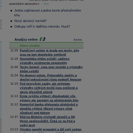
36 128,57
-0,05
americkém akciovém t
Composite
...více
Index
e
Jedna zajímavost a jedna teorie předraženého
XETRA
trhu
Tecdax
4 000,99
1,37
Nový akciový normál?
Performance
index
Odkupy míří k dalšímu rekordu. Hurá?
Analýzy online
Archiv
Název analýzy
11:26
Paměťový sektor je brzda pro techy, trhy
jsou na tom dopoledne smíšeně
11:19
Geopolitika trhům svědčí, zatímco
výsledky sentimentu nepomohly
11:46
Techy fungují, ropa moc nezlobí a výsledky
trhům svědčí
11:24
Po depresi mánie. Polovodiče otočily a
dnešní pokračování růstu podpoří Amazon
11:15
Fed nezvyšuje sazby, ale nejistotu,
výsledky velkých techů jsou smíšené a
akcie převážně zelené
11:13
Erste zvýšila výhled i dlouhodobé cíle,
výnosy ale zaostaly za očekáváním trhu
11:12
Komerční banka překonala očekávání a
zlepšila výhled. Hlavní výnosy však
zůstávají pod tlakem
12:37
Klid na Blízkém východě skončil a SK
Hynix nepřesvědčil. Čeká se na Fed a
velký tech
12:13
Výrobci pamětí propadají a tíží celý sektor,