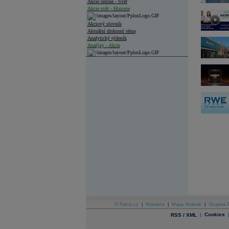
Akcie online - Svět
Akcie svět - Historie
Akciový slovník
Aktuální diskusní téma
Analytický týdeník
Analýzy - Akcie
Analýzy společností - ČR
Analýzy společností - Střední Evropa
Analýzy společností - Svět
Ankety a diskuze
Archiv - Analýzy online
Archiv - Deník událostí
Archiv - Flash analýzy (svět)
Archiv - Globální makroekonomické přehledy
Archiv - Horké Zprávy
Archiv - Kalendář událostí
Archiv - Měnová politika
Archiv - Měsíční makroekonomické přehledy
O Patria.cz
|
Reklama
|
Mapa Stránek
|
Skupina P
Archiv - Souhrnné zprávy o vývoji ČR
|
Cookies
RSS / XML
Archiv - Treasury alerty