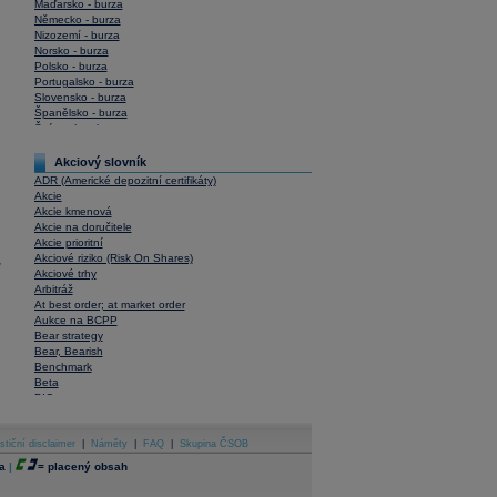
Maďarsko - burza
Německo - burza
Nizozemí - burza
Norsko - burza
Polsko - burza
Portugalsko - burza
Slovensko - burza
Španělsko - burza
Švýcarsko - burza
USA - burza
Akciový slovník
ADR (Americké depozitní certifikáty)
Akcie
Akcie kmenová
Akcie na doručitele
Akcie prioritní
Akciové riziko (Risk On Shares)
y
Akciové trhy
Arbitráž
At best order; at market order
Aukce na BCPP
Bear strategy
Bear, Bearish
Benchmark
Beta
BIC
Blokové obchody
Blue chips
stiční disclaimer
Bonita
|
Náměty
|
FAQ
|
Skupina ČSOB
Book To Bill Ratio
a
|
=
placený obsah
Book Value
Bookbuilding