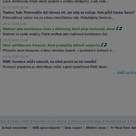
Letos dominovaly trhům akcie spojené s umělou inteligencí, a tak stále...
30.06.2026 16:39
Traders Talk: Polovodiče dál táhnou trh, ale rally se zužuje. Kde ještě hledat šanci?
Polovodičový sektor má za sebou mimořádnou rally. Philadelphia Semicon...
26.06.2026 6:06
Walmart jako kombinace růstu a defenzivy, které přeje technický obraz
Walmart se podle analýzy Patrie profiluje jako zajímavá kombinace růst...
18.06.2026 10:00
Silné vyhlídky pro Amazon. Akcii podepřely klíčové supporty
Přestože akcie Amazonu si letos nevedou špatně, v posledních týdnech d...
04.06.2026 13:06
RWE: Korekce může odeznít, na silné pozici se nic nemění
Rostoucí poptávka po elektrifikaci může zajistit společnosti RWE dlouh...
… další zpráv
atria
|
Kariéra v Patrii
|
Podmínky užívání stránek
|
Ochrana osobních údajů
|
Pravidla diskuse
|
Inve
|
|
|
|
|
E-mail newsletter
SMS zpravodajství
Data export
Mobilní verze
R
=
Real-Time dat