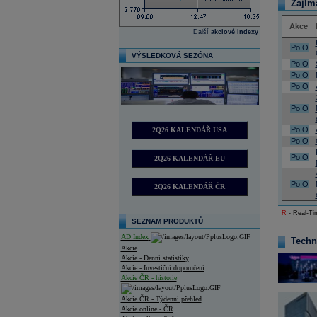
Zajím
Akce
Další
akciové indexy
Po
O
VÝSLEDKOVÁ SEZÓNA
Po
O
Po
O
Po
O
Po
O
Po
O
2Q26 KALENDÁŘ USA
Po
O
Po
O
2Q26 KALENDÁŘ EU
Po
O
2Q26 KALENDÁŘ ČR
R
- Real-Tim
SEZNAM PRODUKTŮ
AD Index
Techn
Akcie
Akcie - Denní statistiky
Akcie - Investiční doporučení
Akcie ČR - historie
Akcie ČR - Týdenní přehled
Akcie online - ČR