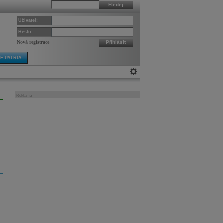
Hledej
Uživatel:
Heslo:
Nová registrace
Přihlásit
E PATRIA
Reklama
m