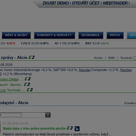
ZKUSIT DEMO
OTEVŘÍT ÚČET
WEBTRADER
|
|
|
MĚNY & SAZBY
KOMODITY & DERIVÁTY
EKONOMIKA
PRÁVO
MOJ
,224
-0,02%
CZK/$
20,959
0,00%
AU
4 339,26
0,00%
BRT
83,08
4,61%
 zprávy - Akcie
Archiv
SMS
Terminál
|
|
.08.2026
w Jones Industrial Average +0,3 %, S&P 500 +0,6 %,
Nasdaq
Composite +1,3 %,
Nasdaq
0
+1,2 % (Bloomberg)
stern Digital
......
aceX - Bernst
...
cron
Technolo
......
xon
Mobil - T
......
jem obchodů s akciemi na pražské burze za dnešní den je 0,831 mld. Kč. Průměrný objem
dajství - Akcie
Emaile
chodů za poslední rok je 0,665 mld. Kč.
ýšení výroby balistických střel ATACMS ve spolupráci s americkou firmou
Lockheed Martin
jakou dobu potrvá. Agentuře Reuters to řekl generální ředitel německé zbrojovky
Rheinmetall
select
min Papperger. Společná výroba s Lockheedem v Německu by podle něj mohla pomoci
plnit arzenál Spojeným státům, které mají zvýšenou spotřebu střel kvůli válce s Íránem
07.08.2026 22:05
TK)
Slabá data z trhu práce pomohla akciím
nocophillips
......
Páteční obchodování na Wall Street probíhalo v pozitivním režimu, když...