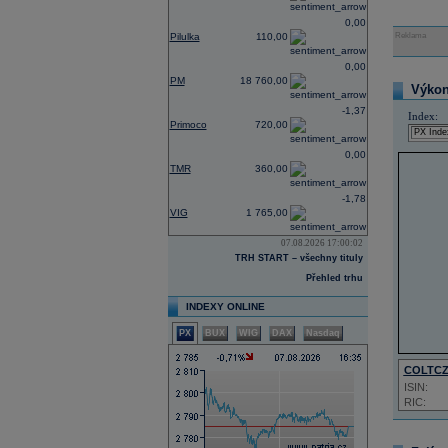
0,00
Pilulka
110,00
Reklama
0,00
PM
18 760,00
Výkon 
-1,37
Index:
Primoco
720,00
0,00
TMR
360,00
-1,78
VIG
1 765,00
07.08.2026 17:00:02
TRH START – všechny tituly
Přehled trhu
INDEXY ONLINE
PX
BUX
WIG
DAX
Nasdaq
COLTC
ISIN:
RIC: