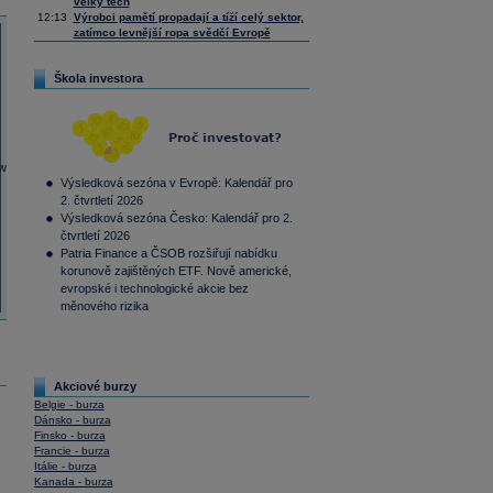
velký tech
12:13
Výrobci pamětí propadají a tíží celý sektor,
zatímco levnější ropa svědčí Evropě
Škola investora
Výsledková sezóna v Evropě: Kalendář pro
2. čtvrtletí 2026
Výsledková sezóna Česko: Kalendář pro 2.
čtvrtletí 2026
Patria Finance a ČSOB rozšiřují nabídku
korunově zajištěných ETF. Nově americké,
evropské i technologické akcie bez
měnového rizika
Akciové burzy
Belgie - burza
Dánsko - burza
Finsko - burza
Francie - burza
Itálie - burza
Kanada - burza