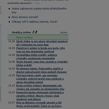
36 376,54
0,66
americkém akciovém t
Composite
...více
Index
Jedna zajímavost a jedna teorie předraženého
XETRA
trhu
Tecdax
4 068,78
1,69
Nový akciový normál?
Performance
index
Odkupy míří k dalšímu rekordu. Hurá?
Analýzy online
Archiv
Název analýzy
12:26
Závěr týdne je pro akcie převážně pozitivní
při vyčkávání na nová data
11:26
Paměťový sektor je brzda pro techy, trhy
jsou na tom dopoledne smíšeně
11:19
Geopolitika trhům svědčí, zatímco
výsledky sentimentu nepomohly
11:46
Techy fungují, ropa moc nezlobí a výsledky
trhům svědčí
11:24
Po depresi mánie. Polovodiče otočily a
dnešní pokračování růstu podpoří Amazon
11:15
Fed nezvyšuje sazby, ale nejistotu,
výsledky velkých techů jsou smíšené a
akcie převážně zelené
11:13
Erste zvýšila výhled i dlouhodobé cíle,
výnosy ale zaostaly za očekáváním trhu
11:12
Komerční banka překonala očekávání a
zlepšila výhled. Hlavní výnosy však
zůstávají pod tlakem
12:37
Klid na Blízkém východě skončil a SK
Hynix nepřesvědčil. Čeká se na Fed a