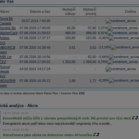
alo Vás
Nejlepší
Nejlepší
Název
Datum a čas
Změna
nákup
prodej
Royal Bk
28.07.2014 7:40:35
-
-
-
Canada
Societe Bic
07.08.2026 17:40:00
65,00
67,80
2,27%
MasterCard
07.08.2026 21:59:53
485,50
488,00
0,91%
Adidas
07.08.2026 17:37:17
163,85
163,95
-0,46%
2xS
-23,18%
MBG/RCB
07.08.2026 16:38:49
3,61
3,62
open
ABB Ltd
07.08.2026 20:14:56
-
82,50
-0,68%
ČEZ
07.08.2026 17:00:02
1 353,00
1 359,00
0,74%
Russel
24.02.2021 14:17:24
-
-
-
Metals
4xS
-0,29%
MDAX/RBI
07.08.2026 16:26:12
1,69
1,72
open
e data si mohou aktivovat klienti Patria Plus / Investor Plus
ZDE
.
ická analýza - Akcie
10.07.2026 10:41
ExxonMobil může těžit z návratu geopolitických rizik. Má prostor pro růst akcií
Energetické akcie patří letos mezi nejvýkonnější segmenty trhu a podle...
02.07.2026 10:55
AstraZeneca jako sázka na defenzivu mimo AI horečku