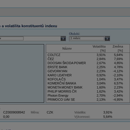
a volatilita konstituentů indexu
Období:
select
select
Volatilita
Změna
Název
[%]
[%]
COLTCZ
3,91%
5,64%
ČEZ
2,84%
7,69%
DOOSAN ŠKODA POWER
2,67%
4,85%
ERSTE BANK
2,25%
4,78%
GEVORKYAN
2,23%
-4,12%
KARO LEATHER
0,92%
-2,10%
KOFOLA ČS
1,04%
3,47%
KOMERČNÍ BANKA
3,04%
6,57%
MONETA MONEY BANK
1,60%
2,23%
PHILIP MORRIS ČR
1,62%
3,42%
Photon Energy
2,70%
-2,94%
PRIMOCO UAV SE
2,13%
-4,95%
VIG
4,09%
11,61%
Z
CZ0009008942
Měna:
CZK
Volatilita:
3,91%
0,00
Výkonnost:
5,64%