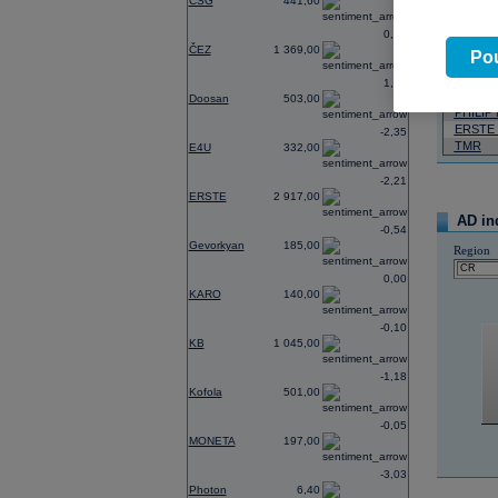
CSG
441,60
07.08.2026
0,74
ČEZ
1 369,00
Název
Pou
ČEZ
1,21
VIG
Doosan
503,00
PHILIP
ERSTE
-2,35
TMR
E4U
332,00
-2,21
ERSTE
2 917,00
AD in
-0,54
Gevorkyan
185,00
Region
0,00
KARO
140,00
-0,10
KB
1 045,00
-1,18
Kofola
501,00
-0,05
MONETA
197,00
-3,03
Photon
6,40