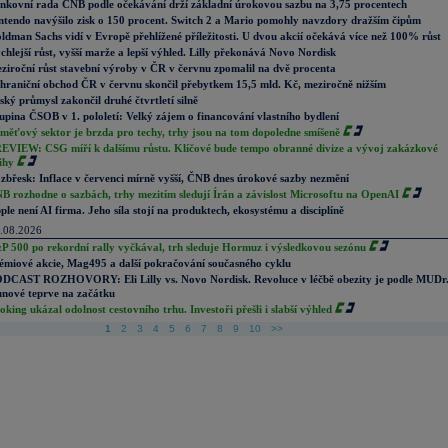
nkovní rada ČNB podle očekávání drží základní úrokovou sazbu na 3,75 procentech
ntendo navýšilo zisk o 150 procent. Switch 2 a Mario pomohly navzdory dražším čipům
ldman Sachs vidí v Evropě přehlížené příležitosti. U dvou akcií očekává více než 100% růst
chlejší růst, vyšší marže a lepší výhled. Lilly překonává Novo Nordisk
ziroční růst stavební výroby v ČR v červnu zpomalil na dvě procenta
hraniční obchod ČR v červnu skončil přebytkem 15,5 mld. Kč, meziročně nižším
ský průmysl zakončil druhé čtvrtletí silně
upina ČSOB v 1. pololetí: Velký zájem o financování vlastního bydlení
měťový sektor je brzda pro techy, trhy jsou na tom dopoledne smíšeně
EVIEW: CSG míří k dalšímu růstu. Klíčové bude tempo obranné divize a vývoj zakázkové
ihy
zbřesk: Inflace v červenci mírně vyšší, ČNB dnes úrokové sazby nezmění
B rozhodne o sazbách, trhy mezitím sledují Írán a závislost Microsoftu na OpenAI
ple není AI firma. Jeho síla stojí na produktech, ekosystému a disciplíně
.08.2026
P 500 po rekordní rally vyčkával, trh sleduje Hormuz i výsledkovou sezónu
émiové akcie, Mag495 a další pokračování současného cyklu
DCAST ROZHOVORY: Eli Lilly vs. Novo Nordisk. Revoluce v léčbě obezity je podle MUDr
nové teprve na začátku
oking ukázal odolnost cestovního trhu. Investoři přešli i slabší výhled
1
2
3
4
5
6
7
8
9
10
>>