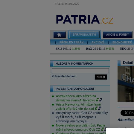
PÁTEK 07.08.2026
ZPRAVODAJSTVÍ
AKCIE & FONDY
|
PŘEHLED ZPRÁV
|
AKCIOVÉ
|
EKONOMICKÉ
PX
2 805,12
1,30%
DAX
26 140,13
0,05%
NDQ
26 3
Detail
HLEDAT V KOMENTÁŘÍCH
Pokročilé hledání
hledat
INVESTIČNÍ DOPORUČENÍ
AstraZeneca jako sázka na
defenzivu mimo AI horečku
Arista Networks: AI může firmě
zajistit příznivý vítr do zad
Analytický radar: Colt CZ roste díky
vyšší marži, širší integraci i
Aktualiz
stabilnějšímu byznysu
Nové střelivo pro další růst. Patria
První velk
mění cílovou cenu pro Colt CZ
Goldman Sachs: Je dobrý okamžik