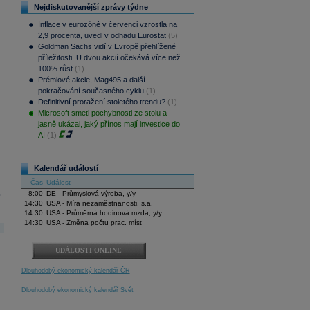
Nejdiskutovanější zprávy týdne
Inflace v eurozóně v červenci vzrostla na
2,9 procenta, uvedl v odhadu Eurostat
(5)
Goldman Sachs vidí v Evropě přehlížené
příležitosti. U dvou akcií očekává více než
100% růst
(1)
Prémiové akcie, Mag495 a další
pokračování současného cyklu
(1)
Definitivní proražení stoletého trendu?
(1)
Microsoft smetl pochybnosti ze stolu a
jasně ukázal, jaký přínos mají investice do
AI
(1)
Kalendář událostí
Čas
Událost
.
8:00
DE - Průmyslová výroba, y/y
14:30
USA - Míra nezaměstnanosti, s.a.
14:30
USA - Průměrná hodinová mzda, y/y
14:30
USA - Změna počtu prac. míst
UDÁLOSTI ONLINE
Dlouhodobý ekonomický kalendář ČR
Dlouhodobý ekonomický kalendář Svět