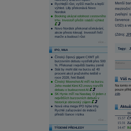
Menší ban
Rychlejší růst, vyšší marže a lepší
výhled. Lilly překonává Novo
meziroční 
Nordisk
zveřejní
Booking ukázal odolnost cestovního
července 
trhu. Investoři přešli i slabší výhled
USD) a ve
Novo Nordisk překonal očekávání,
akcie přesto klesají. Investoři řeší
(Zdroj:
JP
marže a budoucí růst
více...
Tagy:
IPO, M&A
Čínský čipový gigant CXMT při
burzovním debutu vystřelil přes 500
Reklama
%. Překonal i největší banku země
Stát by mohl dát na burzu až 40
procent akcií pražského letiště v
roce 2028, řekl Babiš
Váš n
Čínský Moonshot AI míří na burzu.
Na tomto m
Jeho model Kimi K3 znovu rozvířil
pouze přihl
debatu o budoucnosti AI
zde
.
SK Hynix míří na Nasdaq. O jeden z
největších burzovních debutů v
historii je obrovský zájem
Nová vlna mega IPO hýbe trhy.
Aktuá
Rychlé zařazování do indexů
06
přináší šance i rizika
15:57
ČN
více...
15:31
Zá
14:47
Rů
TÝDENNÍ PŘEHLEDY