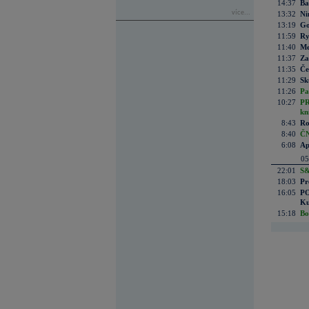
14:37
Ba
více...
13:32
Ni
13:19
Go
11:59
Ry
11:40
Me
11:37
Za
11:35
Če
11:29
Sk
11:26
Pa
10:27
PR
kn
8:43
Ro
8:40
ČN
6:08
Ap
05
22:01
S&
18:03
Pr
16:05
PO
Ku
15:18
Bo