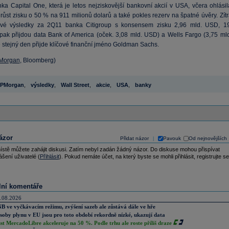
ka Capital One, která je letos nejziskovější bankovní akcií v USA, včera ohlásil
růst zisku o 50 % na 911 milionů dolarů a také pokles rezerv na špatné úvěry. Zít
 své výsledky za 2Q11 banka Citigroup s konsensem zisku 2,96 mld. USD, 19
pak přijdou data Bank of America (oček. 3,08 mld. USD) a Wells Fargo (3,75 mld
 stejný den přijde klíčové finanční jméno Goldman Sachs.
Morgan
, Bloomberg)
JPMorgan
,
výsledky
,
Wall Street
,
akcie
,
USA
,
banky
ázor
Přidat názor
Pavouk
Od nejnovějších
|
ístě můžete zahájit diskusi. Zatím nebyl zadán žádný názor. Do diskuse mohou přispívat
ášení uživatelé (
Přihlásit
). Pokud nemáte účet, na který byste se mohli přihlásit, registrujte se
lní komentáře
.08.2026
B ve vyčkávacím režimu, zvýšení sazeb ale zůstává dále ve hře
soby plynu v EU jsou pro toto období rekordně nízké, ukazují data
st MercadoLibre akceleruje na 50 %. Podle trhu ale roste příliš draze