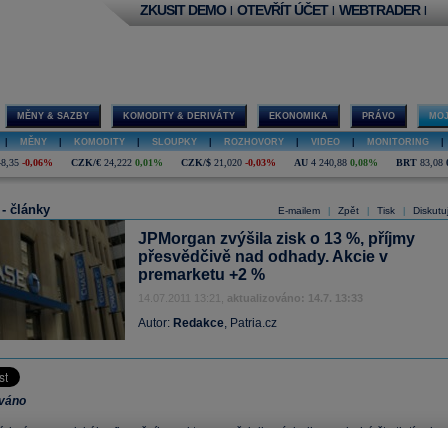
ZKUSIT DEMO
OTEVŘÍT ÚČET
WEBTRADER
|
|
|
MĚNY & SAZBY
KOMODITY & DERIVÁTY
EKONOMIKA
PRÁVO
MOJ
|
MĚNY
|
KOMODITY
|
SLOUPKY
|
ROZHOVORY
|
VIDEO
|
MONITORING
|
48,35
-0,06%
CZK/€
24,222
0,01%
CZK/$
21,020
-0,03%
AU
4 240,88
0,08%
BRT
83,08
 - články
E-mailem
Zpět
Tisk
Diskutu
|
|
|
JPMorgan zvýšila zisk o 13 %, příjmy
přesvědčivě nad odhady. Akcie v
premarketu +2 %
14.07.2011 13:21,
aktualizováno: 14.7. 13:33
Autor:
Redakce
, Patria.cz
ováno
é jméno amerického finančního sektoru zveřejnilo výsledky za druhé čtvrtletí roku