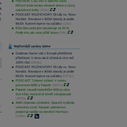
PREVIEW: CSG míří k dalšímu růstu.
a
Klíčové bude tempo obranné divize a vývoj
ra
zakázkové knihy
(154x)
.
PODCAST ROZHOVORY: Eli Lilly vs. Novo
.
Nordisk. Revoluce v léčbě obezity je podle
MUDr. Kunové teprve na začátku
(116x)
Růst MercadoLibre akceleruje na 50 %.
Podle trhu ale roste příliš draze
(54x)
Nejčtenější zprávy týdne
Goldman Sachs vidí v Evropě přehlížené
příležitosti. U dvou akcií očekává více než
100% růst
(5606x)
PODCAST ROZHOVORY: Eli Lilly vs. Novo
Nordisk. Revoluce v léčbě obezity je podle
MUDr. Kunové teprve na začátku
(5472x)
PODCAST Týdenní výhled: V centru
pozornosti AMD a Palantir
(4047x)
Palantir zasadil medvědům těžkou ránu.
Své tržby meziročně téměř zdvojnásobil
(3875x)
AMD zklamalo výhledem, SpaceX vyděsila
cenovkou za AI. Naopak optimismus
podporují naděje na otevření Hormuzu
(2936x)