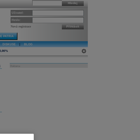
Hledej
Uživatel:
Heslo:
Nová registrace
Přihlásit
E PATRIA
DISKUSE
|
BLOG
0,00%
j
Reklama
 a