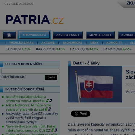
ZKU
ČTVRTEK 06.08.2026
ZPRAVODAJSTVÍ
AKCIE & FONDY
MĚNY & SAZBY
KOMODIT
|
PŘEHLED ZPRÁV
|
AKCIOVÉ
|
EKONOMICKÉ
|
MĚNY
|
KOMODITY
|
SL
PX
2 803,53
1,25%
DAX
26 171,88
0,17%
CZK/€
24,216
0,17%
CZK/$
20,978
0,25%
Detail - články
HLEDAT V KOMENTÁŘÍCH
Slo
zác
Pokročilé hledání
hledat
05.08
INVESTIČNÍ DOPORUČENÍ
Autor
AstraZeneca jako sázka na
defenzivu mimo AI horečku
Arista Networks: AI může firmě
zajistit příznivý vítr do zad
Analytický radar: Colt CZ roste díky
vyšší marži, širší integraci i
stabilnějšímu byznysu
Další zvýšení kapacity evropských zách
Nové střelivo pro další růst. Patria
měla eurozóna vydat ve snaze vyřešit s
mění cílovou cenu pro Colt CZ
Goldman Sachs: Je dobrý okamžik