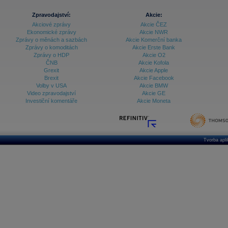
Zpravodajství:
Akcie:
Akciové zprávy
Akcie ČEZ
Ekonomické zprávy
Akcie NWR
Zprávy o měnách a sazbách
Akcie Komerční banka
Zprávy o komoditách
Akcie Erste Bank
Zprávy o HDP
Akcie O2
ČNB
Akcie Kofola
Grexit
Akcie Apple
Brexit
Akcie Facebook
Volby v USA
Akcie BMW
Video zpravodajství
Akcie GE
Investiční komentáře
Akcie Moneta
Tvorba apl