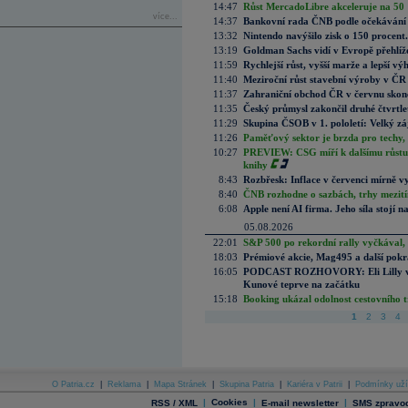
14:47
Růst MercadoLibre akceleruje na 50 %
více...
14:37
Bankovní rada ČNB podle očekávání 
13:32
Nintendo navýšilo zisk o 150 procen
13:19
Goldman Sachs vidí v Evropě přehlíže
11:59
Rychlejší růst, vyšší marže a lepší v
11:40
Meziroční růst stavební výroby v ČR
11:37
Zahraniční obchod ČR v červnu skonč
11:35
Český průmysl zakončil druhé čtvrtlet
11:29
Skupina ČSOB v 1. pololetí: Velký zá
11:26
Paměťový sektor je brzda pro techy,
10:27
PREVIEW: CSG míří k dalšímu růstu.
knihy
8:43
Rozbřesk: Inflace v červenci mírně v
8:40
ČNB rozhodne o sazbách, trhy mezitím
6:08
Apple není AI firma. Jeho síla stojí n
05.08.2026
22:01
S&P 500 po rekordní rally vyčkával,
18:03
Prémiové akcie, Mag495 a další pokr
16:05
PODCAST ROZHOVORY: Eli Lilly vs. 
Kunové teprve na začátku
15:18
Booking ukázal odolnost cestovního trh
1
2
3
4
O Patria.cz
|
Reklama
|
Mapa Stránek
|
Skupina Patria
|
Kariéra v Patrii
|
Podmínky uží
|
Cookies
|
|
RSS / XML
E-mail newsletter
SMS zpravod