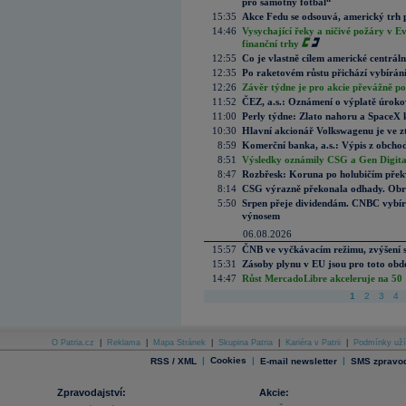
pro samotný fotbal“
15:35
Akce Fedu se odsouvá, americký trh 
14:46
Vysychající řeky a ničivé požáry v E
finanční trhy
12:55
Co je vlastně cílem americké centrál
12:35
Po raketovém růstu přichází vybírán
12:26
Závěr týdne je pro akcie převážně po
11:52
ČEZ, a.s.: Oznámení o výplatě úrok
11:00
Perly týdne: Zlato nahoru a SpaceX 
10:30
Hlavní akcionář Volkswagenu je ve z
8:59
Komerční banka, a.s.: Výpis z obchod
8:51
Výsledky oznámily CSG a Gen Digital
8:47
Rozbřesk: Koruna po holubičím přek
8:14
CSG výrazně překonala odhady. Obran
5:50
Srpen přeje dividendám. CNBC vybírá
výnosem
06.08.2026
15:57
ČNB ve vyčkávacím režimu, zvýšení s
15:31
Zásoby plynu v EU jsou pro toto obdo
14:47
Růst MercadoLibre akceleruje na 50 %
1
2
3
4
O Patria.cz
|
Reklama
|
Mapa Stránek
|
Skupina Patria
|
Kariéra v Patrii
|
Podmínky uží
|
Cookies
|
|
RSS / XML
E-mail newsletter
SMS zpravod
Zpravodajství:
Akcie: