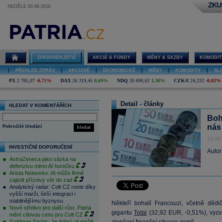
ZKU
NEDĚLE 09.08.2026
ZPRAVODAJSTVÍ
AKCIE & FONDY
MĚNY & SAZBY
KOMODIT
|
PŘEHLED ZPRÁV
|
AKCIOVÉ
|
EKONOMICKÉ
|
MĚNY
|
KOMODITY
|
SL
PX
2 785,07
-0,71%
DAX
26 319,45
0,69%
NDQ
26 690,62
1,30%
CZK/€
24,232
-0,02%
Detail - články
HLEDAT V KOMENTÁŘÍCH
Boh
nás
Pokročilé hledání
hledat
24.08
INVESTIČNÍ DOPORUČENÍ
Autor
AstraZeneca jako sázka na
defenzivu mimo AI horečku
Arista Networks: AI může firmě
zajistit příznivý vítr do zad
Analytický radar: Colt CZ roste díky
vyšší marži, širší integraci i
stabilnějšímu byznysu
Někteří bohatí Francouzi, včetně děd
Nové střelivo pro další růst. Patria
gigantu
Total
(
32,92
EUR, -0,51%), vyzval
mění cílovou cenu pro Colt CZ
Goldman Sachs: Je dobrý okamžik