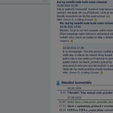
více...
Asi by neměli tolik hulit nebo chlastat
24.08.2011 12:28
stát je nejhorší hospodář. A pokud mají takovo
nebrání. Ale jinak dík za příspěvek, vždy je d
člověk investicím do těchto spol vyhnul :o))
Mike -Green D. is killing Europe
Re: Asi by neměli tolik hulit nebo chlast
24.08.2011 14:50
Myslím, že je to od nich naopak velmi chy
třídní nepokoje nebo dokonce občanská vá
svědčí věci, které se nedávno děly v Británi
magnus
24.08.2011 17:38
je to demagogie. Ten kdo peníze vydělá j
viděl aby si někdo do vlastní firmy koupil
jedno zda u nás nebo ve Francii je to pom
politici máslo na hlavě, protože pokud by
pracovních míst pro tyto lidi možná i s p
úklid ulic by mohl probíhat všude kontinuá
Mike -Green D. is killing Europe
Aktuální komentáře
08.08.2026
8:41
Víkendář: Trhy nemají rády prázdné 
07.08.2026
22:05
Slabá data z trhu práce pomohla akc
17:51
Akcie v optimismu, průmysl v extrémn
16:20
UEFA vs. FIFA a „tajné plány vytvoř