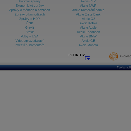
Akciové zprávy
Akcie ČEZ
Ekonomické zprávy
Akcie NWR
Zprávy o měnách a sazbách
Akcie Komerční banka
Zprávy o komoditách
Akcie Erste Bank
Zprávy o HDP
Akcie O2
ČNB
Akcie Kofola
Grexit
Akcie Apple
Brexit
Akcie Facebook
Volby v USA
Akcie BMW
Video zpravodajství
Akcie GE
Investiční komentáře
Akcie Moneta
Tvorba apl