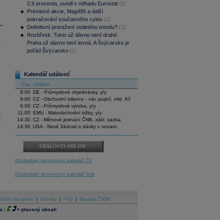
2,9 procenta, uvedl v odhadu Eurostat
(5)
Prémiové akcie, Mag495 a další
pokračování současného cyklu
(1)
Definitivní proražení stoletého trendu?
(1)
Rozbřesk: Tokio už dávno není drahé.
Praha už dávno není levná. A Švýcarsko je
.
pořád Švýcarsko
(1)
Kalendář událostí
Čas
Událost
8:00
DE - Průmyslové objednávky, y/y
9:00
CZ - Obchodní bilance - nár. pojetí, mld. Kč
9:00
CZ - Průmyslová výroba, y/y
11:00
EMU - Maloobchodní tržby, y/y
14:30
CZ - Měnové jednání ČNB, zákl. sazba
14:30
USA - Nové žádosti o dávky v nezam.
UDÁLOSTI ONLINE
Dlouhodobý ekonomický kalendář ČR
Dlouhodobý ekonomický kalendář Svět
stiční disclaimer
|
Náměty
|
FAQ
|
Skupina ČSOB
a
|
=
placený obsah