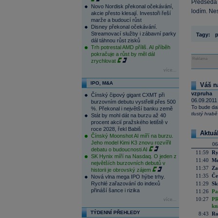
Předseda 
Novo Nordisk překonal očekávání,
lodím. Nes
akcie přesto klesají. Investoři řeší
marže a budoucí růst
Disney překonal očekávání.
Streamovací služby i zábavní parky
Tagy:
p
dál táhnou růst zisků
Trh potrestal AMD příliš. AI příběh
pokračuje a růst by měl dál
Reklama
zrychlovat
více...
IPO, M&A
Váš n
vzpruha
Čínský čipový gigant CXMT při
06.09.2011
burzovním debutu vystřelil přes 500
To bude dal
%. Překonal i největší banku země
tlustý hrabě
Stát by mohl dát na burzu až 40
procent akcií pražského letiště v
roce 2028, řekl Babiš
Aktuá
Čínský Moonshot AI míří na burzu.
Jeho model Kimi K3 znovu rozvířil
06
debatu o budoucnosti AI
11:59
Ry
SK Hynix míří na Nasdaq. O jeden z
11:40
Me
největších burzovních debutů v
11:37
Za
historii je obrovský zájem
11:35
Če
Nová vlna mega IPO hýbe trhy.
Rychlé zařazování do indexů
11:29
Sk
přináší šance i rizika
11:26
Pa
10:27
PR
více...
kn
TÝDENNÍ PŘEHLEDY
8:43
Ro