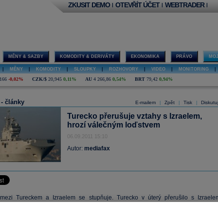
ZKUSIT DEMO
OTEVŘÍT ÚČET
WEBTRADER
|
|
|
MĚNY & SAZBY
KOMODITY & DERIVÁTY
EKONOMIKA
PRÁVO
MOJ
|
MĚNY
|
KOMODITY
|
SLOUPKY
|
ROZHOVORY
|
VIDEO
|
MONITORING
|
166
-0,02%
CZK/$
20,945
0,11%
AU
4 266,86
0,54%
BRT
79,42
0,94%
 - články
E-mailem
Zpět
Tisk
Diskutu
|
|
|
Turecko přerušuje vztahy s Izraelem,
hrozí válečným loďstvem
06.09.2011 15:10
Autor:
mediafax
mezi Tureckem a Izraelem se stupňuje. Turecko v úterý přerušilo s Izraele
i v obranném průmyslu a pohrozilo válečným loďstvem, informuje agentura Reuters