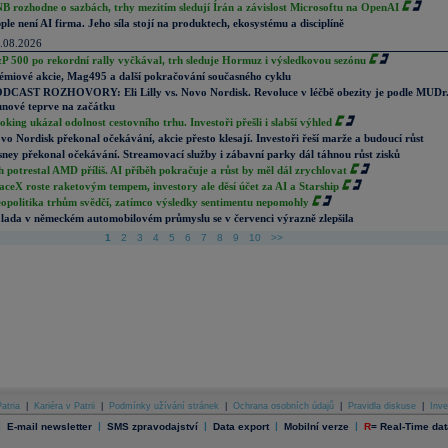
B rozhodne o sazbách, trhy mezitím sledují Írán a závislost Microsoftu na OpenAI
ple není AI firma. Jeho síla stojí na produktech, ekosystému a disciplíně
.08.2026
P 500 po rekordní rally vyčkával, trh sleduje Hormuz i výsledkovou sezónu
émiové akcie, Mag495 a další pokračování současného cyklu
DCAST ROZHOVORY: Eli Lilly vs. Novo Nordisk. Revoluce v léčbě obezity je podle MUDr
nové teprve na začátku
oking ukázal odolnost cestovního trhu. Investoři přešli i slabší výhled
vo Nordisk překonal očekávání, akcie přesto klesají. Investoři řeší marže a budoucí růst
sney překonal očekávání. Streamovací služby i zábavní parky dál táhnou růst zisků
h potrestal AMD příliš. AI příběh pokračuje a růst by měl dál zrychlovat
aceX roste raketovým tempem, investory ale děsí účet za AI a Starship
opolitika trhům svědčí, zatímco výsledky sentimentu nepomohly
lada v německém automobilovém průmyslu se v červenci výrazně zlepšila
1
2
3
4
5
6
7
8
9
10
>>
atria
|
Kariéra v Patrii
|
Podmínky užívání stránek
|
Ochrana osobních údajů
|
Pravidla diskuse
|
Inve
|
|
|
|
|
E-mail newsletter
SMS zpravodajství
Data export
Mobilní verze
R
=
Real-Time dat