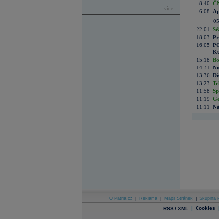
8:40
ČN
více...
6:08
Ap
05
22:01
S&
18:03
Pr
16:05
PO
Ku
15:18
Bo
14:31
No
13:36
Di
13:23
Tr
11:58
Sp
11:19
Ge
11:11
Ná
O Patria.cz
|
Reklama
|
Mapa Stránek
|
Skupina P
|
Cookies
RSS / XML