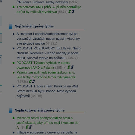
m
ČNB dnes úrokové sazby nezmění
(593x)
Trh potrestal AMD příliš. AI příběh pokračuje
a růst by měl dál zrychlovat
(587x)
Nejčtenější zprávy týdne
AI investor Leopold Aschenbrenner byl po
výrazných ztrátách nucen uzavřít všechny
své akciové pozice
(4479x)
PODCAST ROZHOVORY: Eli Lilly vs. Novo
Nordisk. Revoluce v léčbě obezity je podle
r
MUDr. Kunové teprve na začátku
(4457x)
PODCAST Týdenní výhled: V centru
pozornosti AMD a Palantir
(3954x)
Palantir zasadil medvědům těžkou ránu.
Své tržby meziročně téměř zdvojnásobil
(3773x)
PODCAST Traders Talk: Korekce na Wall
Street nemusí být u konce. Meta vypadá
zajímavě
(3401x)
Nejdiskutovanější zprávy týdne
Microsoft smetl pochybnosti ze stolu a
jasně ukázal, jaký přínos mají investice do
AI
(9)
Inflace v eurozóně v červenci vzrostla na