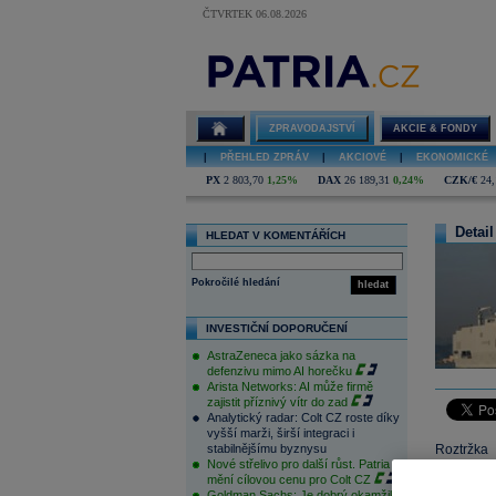
ČTVRTEK 06.08.2026
ZPRAVODAJSTVÍ
AKCIE & FONDY
|
PŘEHLED ZPRÁV
|
AKCIOVÉ
|
EKONOMICKÉ
PX
2 803,70
1,25%
DAX
26 189,31
0,24%
CZK/€
24,
Detail
HLEDAT V KOMENTÁŘÍCH
Pokročilé hledání
hledat
INVESTIČNÍ DOPORUČENÍ
AstraZeneca jako sázka na
defenzivu mimo AI horečku
Arista Networks: AI může firmě
zajistit příznivý vítr do zad
Analytický radar: Colt CZ roste díky
vyšší marži, širší integraci i
stabilnějšímu byznysu
Roztržka 
Nové střelivo pro další růst. Patria
spoluprác
mění cílovou cenu pro Colt CZ
Goldman Sachs: Je dobrý okamžik