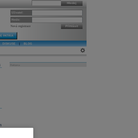
Hledej
Uživatel:
Heslo:
Nová registrace
Přihlásit
E PATRIA
DISKUSE
|
BLOG
j
Reklama
m
.