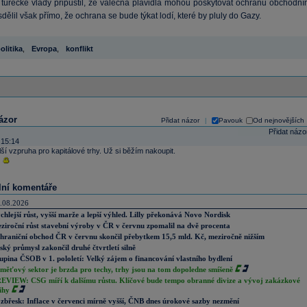
turecké vlády připustil, že válečná plavidla mohou poskytovat ochranu obchodní
dělil však přímo, že ochrana se bude týkat lodí, které by pluly do Gazy.
olitika
,
Evropa
,
konflikt
ázor
Přidat názor
Pavouk
Od nejnovějších
|
Přidat názo
 15:14
ší vzpruha pro kapitálové trhy. Už si běžím nakoupit.
lní komentáře
.08.2026
chlejší růst, vyšší marže a lepší výhled. Lilly překonává Novo Nordisk
ziroční růst stavební výroby v ČR v červnu zpomalil na dvě procenta
hraniční obchod ČR v červnu skončil přebytkem 15,5 mld. Kč, meziročně nižším
ský průmysl zakončil druhé čtvrtletí silně
upina ČSOB v 1. pololetí: Velký zájem o financování vlastního bydlení
měťový sektor je brzda pro techy, trhy jsou na tom dopoledne smíšeně
EVIEW: CSG míří k dalšímu růstu. Klíčové bude tempo obranné divize a vývoj zakázkové
ihy
zbřesk: Inflace v červenci mírně vyšší, ČNB dnes úrokové sazby nezmění