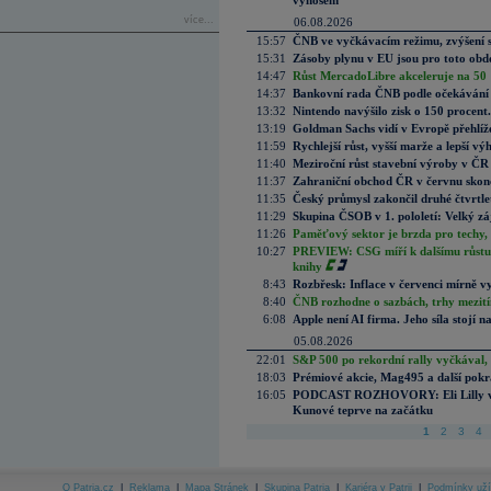
výnosem
více...
06.08.2026
15:57
ČNB ve vyčkávacím režimu, zvýšení s
15:31
Zásoby plynu v EU jsou pro toto obdo
14:47
Růst MercadoLibre akceleruje na 50 %
14:37
Bankovní rada ČNB podle očekávání 
13:32
Nintendo navýšilo zisk o 150 procen
13:19
Goldman Sachs vidí v Evropě přehlíže
11:59
Rychlejší růst, vyšší marže a lepší v
11:40
Meziroční růst stavební výroby v ČR
11:37
Zahraniční obchod ČR v červnu skonč
11:35
Český průmysl zakončil druhé čtvrtlet
11:29
Skupina ČSOB v 1. pololetí: Velký zá
11:26
Paměťový sektor je brzda pro techy,
10:27
PREVIEW: CSG míří k dalšímu růstu.
knihy
8:43
Rozbřesk: Inflace v červenci mírně v
8:40
ČNB rozhodne o sazbách, trhy mezitím
6:08
Apple není AI firma. Jeho síla stojí n
05.08.2026
22:01
S&P 500 po rekordní rally vyčkával,
18:03
Prémiové akcie, Mag495 a další pokr
16:05
PODCAST ROZHOVORY: Eli Lilly vs. 
Kunové teprve na začátku
1
2
3
4
O Patria.cz
|
Reklama
|
Mapa Stránek
|
Skupina Patria
|
Kariéra v Patrii
|
Podmínky uží