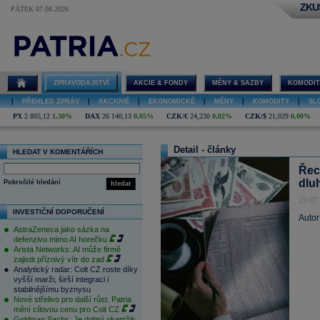
ZKU
PÁTEK 07.08.2026
ZPRAVODAJSTVÍ
AKCIE & FONDY
MĚNY & SAZBY
KOMODIT
|
PŘEHLED ZPRÁV
|
AKCIOVÉ
|
EKONOMICKÉ
|
MĚNY
|
KOMODITY
|
SL
PX
2 805,12
1,30%
DAX
26 140,13
0,05%
CZK/€
24,230
0,02%
CZK/$
21,029
0,00%
Detail - články
HLEDAT V KOMENTÁŘÍCH
Řec
dlu
Pokročilé hledání
hledat
19.07
INVESTIČNÍ DOPORUČENÍ
Autor
AstraZeneca jako sázka na
defenzivu mimo AI horečku
Arista Networks: AI může firmě
zajistit příznivý vítr do zad
Analytický radar: Colt CZ roste díky
vyšší marži, širší integraci i
stabilnějšímu byznysu
Nové střelivo pro další růst. Patria
mění cílovou cenu pro Colt CZ
Goldman Sachs: Je dobrý okamžik