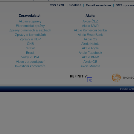
|
Cookies
|
|
RSS / XML
E-mail newsletter
SMS zpravod
Zpravodajství:
Akcie:
Akciové zprávy
Akcie ČEZ
Ekonomické zprávy
Akcie NWR
Zprávy o měnách a sazbách
Akcie Komerční banka
Zprávy o komoditách
Akcie Erste Bank
Zprávy o HDP
Akcie O2
ČNB
Akcie Kofola
Grexit
Akcie Apple
Brexit
Akcie Facebook
Volby v USA
Akcie BMW
Video zpravodajství
Akcie GE
Investiční komentáře
Akcie Moneta
Tvorba apl