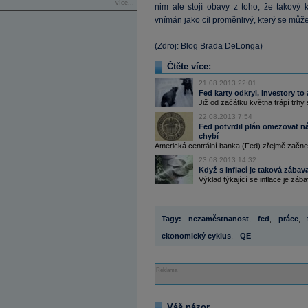
více...
nim ale stojí obavy z toho, že takový 
vnímán jako cíl proměnlivý, který se mů
(Zdroj: Blog Brada DeLonga)
Čtěte více:
21.08.2013 22:01
Fed karty odkryl, investory to
Již od začátku května trápí trh
22.08.2013 7:54
Fed potvrdil plán omezovat n
chybí
Americká centrální banka (Fed) zřejmě začne 
23.08.2013 14:32
Když s inflací je taková zábava
Výklad týkající se inflace je zába
Tagy:
nezaměstnanost
,
fed
,
práce
,
ekonomický cyklus
,
QE
Reklama
Váš názor