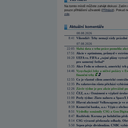
Na tomto místě můžete zahájit diskusi. Zatím
pouze přihlášení uživatelé (
Přihlásit
). Pokud ne
zde
.
Aktuální komentáře
08.08.2026
8:41
Víkendář: Trhy nemají rády prázdné 
07.08.2026
22:05
Slabá data z trhu práce pomohla akc
17:51
Akcie v optimismu, průmysl v extrémn
16:20
UEFA vs. FIFA a „tajné plány vytvoř
pro samotný fotbal“
15:35
Akce Fedu se odsouvá, americký trh 
14:46
Vysychající řeky a ničivé požáry v E
finanční trhy
12:55
Co je vlastně cílem americké centrál
12:35
Po raketovém růstu přichází vybírán
12:26
Závěr týdne je pro akcie převážně po
11:52
ČEZ, a.s.: Oznámení o výplatě úrok
11:00
Perly týdne: Zlato nahoru a SpaceX 
10:30
Hlavní akcionář Volkswagenu je ve z
8:59
Komerční banka, a.s.: Výpis z obchod
8:51
Výsledky oznámily CSG a Gen Digital
8:47
Rozbřesk: Koruna po holubičím přek
8:14
CSG výrazně překonala odhady. Obran
5:50
Srpen přeje dividendám. CNBC vybírá