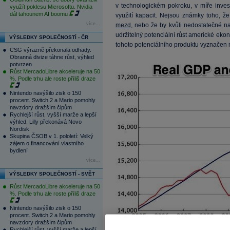
v technologickém pokroku, v míře inves
využít poklesu Microsoftu. Nvidia
dál tahounem AI boomu
využití kapacit. Nejsou známky toho, že
více...
mezd
, nebo že by kvůli nedostatečné n
udržitelný potenciální růst americké ekon
VÝSLEDKY SPOLEČNOSTÍ - ČR
tohoto potenciálního produktu vyznačen 
CSG výrazně překonala odhady.
Obranná divize táhne růst, výhled
potvrzen
Růst MercadoLibre akceleruje na 50
%. Podle trhu ale roste příliš draze
Nintendo navýšilo zisk o 150
procent. Switch 2 a Mario pomohly
navzdory dražším čipům
Rychlejší růst, vyšší marže a lepší
výhled. Lilly překonává Novo
Nordisk
Skupina ČSOB v 1. pololetí: Velký
zájem o financování vlastního
bydlení
více...
VÝSLEDKY SPOLEČNOSTÍ - SVĚT
Růst MercadoLibre akceleruje na 50
%. Podle trhu ale roste příliš draze
Nintendo navýšilo zisk o 150
procent. Switch 2 a Mario pomohly
navzdory dražším čipům
Rychlejší růst, vyšší marže a lepší