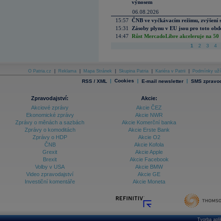
výnosem
06.08.2026
15:57
ČNB ve vyčkávacím režimu, zvýšení s
15:31
Zásoby plynu v EU jsou pro toto obdo
14:47
Růst MercadoLibre akceleruje na 50 %
1
2
3
4
O Patria.cz
|
Reklama
|
Mapa Stránek
|
Skupina Patria
|
Kariéra v Patrii
|
Podmínky uží
|
Cookies
|
|
RSS / XML
E-mail newsletter
SMS zpravod
Zpravodajství:
Akcie:
Akciové zprávy
Akcie ČEZ
Ekonomické zprávy
Akcie NWR
Zprávy o měnách a sazbách
Akcie Komerční banka
Zprávy o komoditách
Akcie Erste Bank
Zprávy o HDP
Akcie O2
ČNB
Akcie Kofola
Grexit
Akcie Apple
Brexit
Akcie Facebook
Volby v USA
Akcie BMW
Video zpravodajství
Akcie GE
Investiční komentáře
Akcie Moneta
Tvorba apl