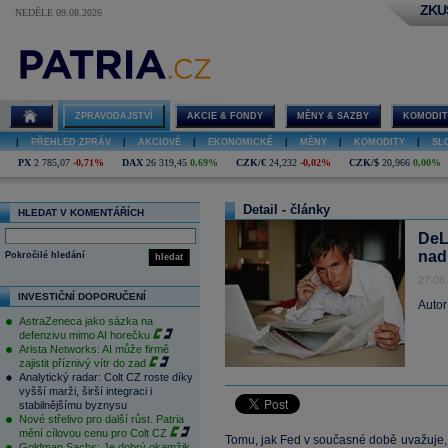
ZKU
NEDĚLE 09.08.2026
ZPRAVODAJSTVÍ
AKCIE & FONDY
MĚNY & SAZBY
KOMODIT
|
PŘEHLED ZPRÁV
|
AKCIOVÉ
|
EKONOMICKÉ
|
MĚNY
|
KOMODITY
|
SL
PX
2 785,07
-0,71%
DAX
26 319,45
0,69%
CZK/€
24,232
-0,02%
CZK/$
20,966
0,00%
Detail - články
HLEDAT V KOMENTÁŘÍCH
DeL
nad
Pokročilé hledání
hledat
27.08
INVESTIČNÍ DOPORUČENÍ
Autor
AstraZeneca jako sázka na
defenzivu mimo AI horečku
Arista Networks: AI může firmě
zajistit příznivý vítr do zad
Analytický radar: Colt CZ roste díky
vyšší marži, širší integraci i
stabilnějšímu byznysu
Nové střelivo pro další růst. Patria
mění cílovou cenu pro Colt CZ
Tomu, jak Fed v současné době uvažuje
Goldman Sachs: Je dobrý okamžik