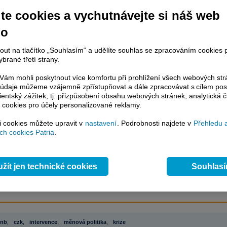
te cookies a vychutnávejte si náš web
no
račování článku je dostupné jen klientům placených služeb
Patria Plus
/
estor Plus
případně uživatelům platformy
Patria Direct
. Pokud jste klientem
nout na tlačítko „Souhlasím“ a udělíte souhlas se zpracováním cookies 
hto služeb, potom je nutné se
Přihlásit
.
brané třetí strany.
ámci placeného informačního servisu získáte
ám mohli poskytnout více komfortu při prohlížení všech webových st
řístup ke
kompletnímu zpravodajství
to údaje můžeme vzájemně zpřístupňovat a dále zpracovávat s cílem pos
.patria.cz bez jakýchkoliv omezení. Veškeré
lientský zážitek, tj. přizpůsobení obsahu webových stránek, analytická č
rávy, komentáře a horké zprávy jsou
 cookies pro účely personalizované reklamy.
brazovány terminálovou metodou (bez nutnosti obnovovat stránku) bez
ždění a v plné verzi.
si cookies můžete upravit v
nastavení
. Podrobnosti najdete v
Přehledu 
h cookies Patria
.
en zpravodajství, ale i další služby získáte v Patria Plus / Investor Plus -
sms
e-mailové
zpravodajství,
data
z finančních trhů v reálném čase, kompletní
lytický servis
, rozsáhlé
databáze
časových řad ke stažení,
prognózy
žít jen technické cookies
Souhlas
oje a
valuace
, ekonomické
fundamenty
,
nástroje
a
kalkulátory
...
více
čnb
,
czk
,
intervence
,
měnová politika
,
krize