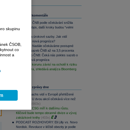
Související komentáře
Jan Bureš: ČNB podle očekávání snížila
sazby o 25bps, další kroky budou “velmi
pro skupinu
opatrné”
ČNB snížila úrokové sazby. Jak vidí
ekonomiku nová prognóza?
ránek ČSOB,
Jan Bureš: Nadále očekáváme postupné
kytnout co
snižování sazeb ČNB až na 3,5 procenta
innost a
Rozbřesk o ČNB: Čeká nás pokles sazeb o
25bps a nová prognóza
Výhled pro korunu závisí na ochotě k riziku
a vývoji eura, shledává analýza Bloomberg
a
Nejčtenější zprávy dne
Goldman Sachs vidí v Evropě přehlížené
ím
příležitosti. U dvou akcií očekává více než
100% růst
(663x)
PREVIEW: CSG míří k dalšímu růstu.
Klíčové bude tempo obranné divize a vývoj
zakázkové knihy
(403x)
PODCAST ROZHOVORY: Eli Lilly vs. Novo
Nordisk. Revoluce v léčbě obezity je podle