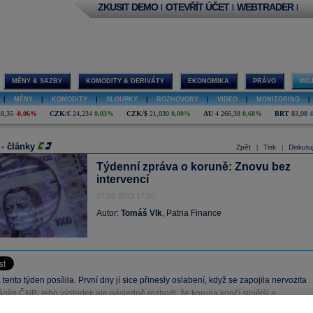
ZKUSIT DEMO
OTEVŘÍT ÚČET
WEBTRADER
|
|
|
MĚNY & SAZBY
KOMODITY & DERIVÁTY
EKONOMIKA
PRÁVO
MOJ
|
MĚNY
|
KOMODITY
|
SLOUPKY
|
ROZHOVORY
|
VIDEO
|
MONITORING
|
48,35
-0,06%
CZK/€
24,234
0,03%
CZK/$
21,030
0,00%
AU
4 266,38
0,68%
BRT
83,08
 - články
Zpět
Tisk
Diskutu
|
|
Týdenní zpráva o koruně: Znovu bez
intervencí
27.09.2013 17:50
Autor:
Tomáš Vlk
, Patria Finance
tento týden posílila. První dny jí sice přinesly oslabení, když se zapojila nervozita
áním ČNB, jeho výsledek ale následně rozhodl, že koruna končí silnější a
ě tak překonává zlotý s forintem.