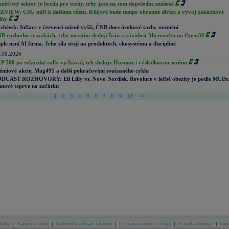
měťový sektor je brzda pro techy, trhy jsou na tom dopoledne smíšeně
EVIEW: CSG míří k dalšímu růstu. Klíčové bude tempo obranné divize a vývoj zakázkové
ihy
zbřesk: Inflace v červenci mírně vyšší, ČNB dnes úrokové sazby nezmění
B rozhodne o sazbách, trhy mezitím sledují Írán a závislost Microsoftu na OpenAI
ple není AI firma. Jeho síla stojí na produktech, ekosystému a disciplíně
.08.2026
P 500 po rekordní rally vyčkával, trh sleduje Hormuz i výsledkovou sezónu
émiové akcie, Mag495 a další pokračování současného cyklu
DCAST ROZHOVORY: Eli Lilly vs. Novo Nordisk. Revoluce v léčbě obezity je podle MUDr
nové teprve na začátku
1
2
3
4
5
6
7
8
9
10
>>
atria
|
Kariéra v Patrii
|
Podmínky užívání stránek
|
Ochrana osobních údajů
|
Pravidla diskuse
|
Inve