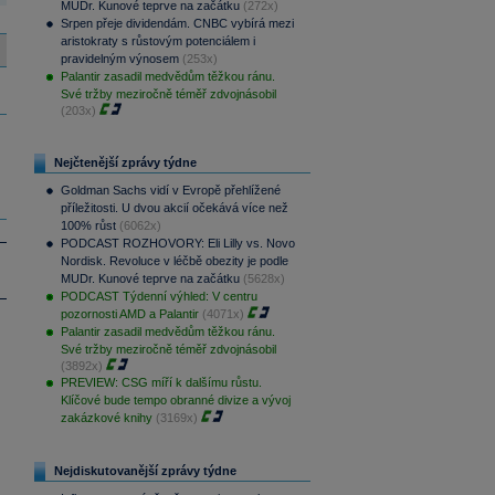
MUDr. Kunové teprve na začátku
(272x)
Srpen přeje dividendám. CNBC vybírá mezi
aristokraty s růstovým potenciálem i
pravidelným výnosem
(253x)
Palantir zasadil medvědům těžkou ránu.
Své tržby meziročně téměř zdvojnásobil
(203x)
Nejčtenější zprávy týdne
Goldman Sachs vidí v Evropě přehlížené
příležitosti. U dvou akcií očekává více než
100% růst
(6062x)
PODCAST ROZHOVORY: Eli Lilly vs. Novo
Nordisk. Revoluce v léčbě obezity je podle
MUDr. Kunové teprve na začátku
(5628x)
PODCAST Týdenní výhled: V centru
pozornosti AMD a Palantir
(4071x)
Palantir zasadil medvědům těžkou ránu.
Své tržby meziročně téměř zdvojnásobil
(3892x)
PREVIEW: CSG míří k dalšímu růstu.
Klíčové bude tempo obranné divize a vývoj
zakázkové knihy
(3169x)
Nejdiskutovanější zprávy týdne