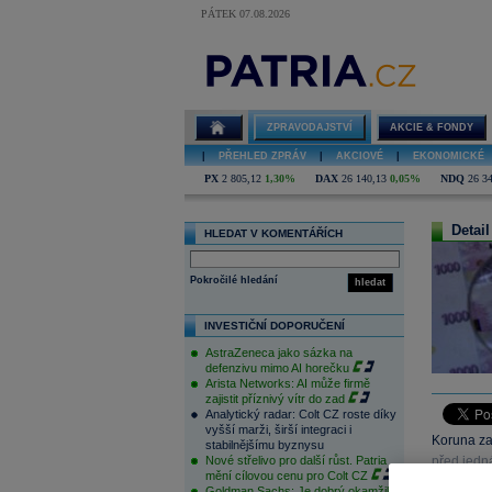
PÁTEK 07.08.2026
ZPRAVODAJSTVÍ
AKCIE & FONDY
|
PŘEHLED ZPRÁV
|
AKCIOVÉ
|
EKONOMICKÉ
PX
2 805,12
1,30%
DAX
26 140,13
0,05%
NDQ
26 3
Detail
HLEDAT V KOMENTÁŘÍCH
Pokročilé hledání
hledat
INVESTIČNÍ DOPORUČENÍ
AstraZeneca jako sázka na
defenzivu mimo AI horečku
Arista Networks: AI může firmě
zajistit příznivý vítr do zad
Analytický radar: Colt CZ roste díky
vyšší marži, širší integraci i
Koruna za 
stabilnějšímu byznysu
Nové střelivo pro další růst. Patria
před jedn
mění cílovou cenu pro Colt CZ
výkonnostn
Goldman Sachs: Je dobrý okamžik