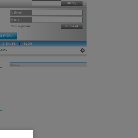
Hledej
Uživatel:
Heslo:
Nová registrace
Přihlásit
E PATRIA
DISKUSE
|
BLOG
4,61%
j
Reklama