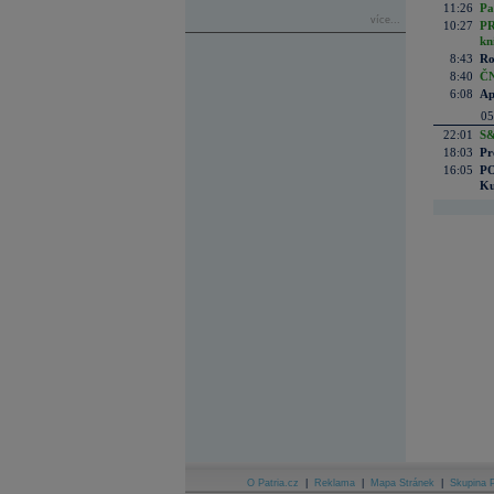
11:26
Pa
více...
10:27
PR
kn
8:43
Ro
8:40
ČN
6:08
Ap
05
22:01
S&
18:03
Pr
16:05
PO
Ku
O Patria.cz
|
Reklama
|
Mapa Stránek
|
Skupina P