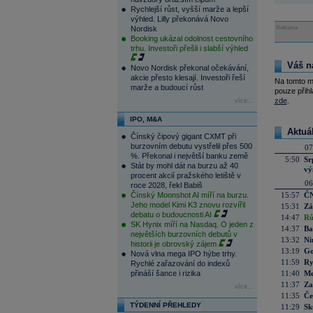
Rychlejší růst, vyšší marže a lepší
výhled. Lilly překonává Novo
Nordisk
Reklama
Booking ukázal odolnost cestovního
trhu. Investoři přešli i slabší výhled
Váš n
Novo Nordisk překonal očekávání,
akcie přesto klesají. Investoři řeší
Na tomto m
marže a budoucí růst
pouze přihl
zde
.
více...
IPO, M&A
Aktuá
Čínský čipový gigant CXMT při
burzovním debutu vystřelil přes 500
07
%. Překonal i největší banku země
5:50
Sr
Stát by mohl dát na burzu až 40
vý
procent akcií pražského letiště v
06
roce 2028, řekl Babiš
Čínský Moonshot AI míří na burzu.
15:57
ČN
Jeho model Kimi K3 znovu rozvířil
15:31
Zá
debatu o budoucnosti AI
14:47
Rů
SK Hynix míří na Nasdaq. O jeden z
14:37
Ba
největších burzovních debutů v
13:32
Ni
historii je obrovský zájem
13:19
Go
Nová vlna mega IPO hýbe trhy.
11:59
Ry
Rychlé zařazování do indexů
přináší šance i rizika
11:40
Me
11:37
Za
více...
11:35
Če
TÝDENNÍ PŘEHLEDY
11:29
Sk