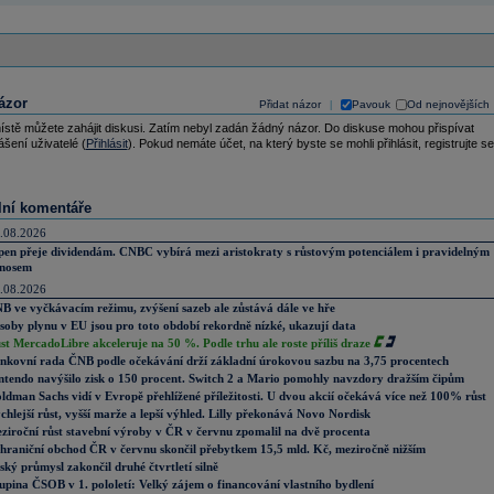
ázor
Přidat názor
Pavouk
Od nejnovějších
|
ístě můžete zahájit diskusi. Zatím nebyl zadán žádný názor. Do diskuse mohou přispívat
ášení uživatelé (
Přihlásit
). Pokud nemáte účet, na který byste se mohli přihlásit, registrujte se
lní komentáře
.08.2026
pen přeje dividendám. CNBC vybírá mezi aristokraty s růstovým potenciálem i pravidelným
nosem
.08.2026
B ve vyčkávacím režimu, zvýšení sazeb ale zůstává dále ve hře
soby plynu v EU jsou pro toto období rekordně nízké, ukazují data
st MercadoLibre akceleruje na 50 %. Podle trhu ale roste příliš draze
nkovní rada ČNB podle očekávání drží základní úrokovou sazbu na 3,75 procentech
ntendo navýšilo zisk o 150 procent. Switch 2 a Mario pomohly navzdory dražším čipům
ldman Sachs vidí v Evropě přehlížené příležitosti. U dvou akcií očekává více než 100% růst
chlejší růst, vyšší marže a lepší výhled. Lilly překonává Novo Nordisk
ziroční růst stavební výroby v ČR v červnu zpomalil na dvě procenta
hraniční obchod ČR v červnu skončil přebytkem 15,5 mld. Kč, meziročně nižším
ský průmysl zakončil druhé čtvrtletí silně
upina ČSOB v 1. pololetí: Velký zájem o financování vlastního bydlení