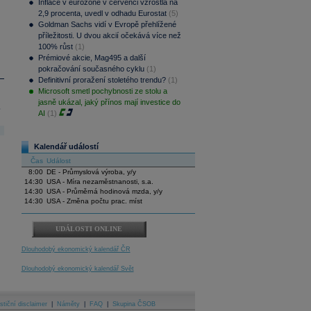
Inflace v eurozóně v červenci vzrostla na
2,9 procenta, uvedl v odhadu Eurostat
(5)
Goldman Sachs vidí v Evropě přehlížené
příležitosti. U dvou akcií očekává více než
100% růst
(1)
Prémiové akcie, Mag495 a další
pokračování současného cyklu
(1)
Definitivní proražení stoletého trendu?
(1)
Microsoft smetl pochybnosti ze stolu a
jasně ukázal, jaký přínos mají investice do
.
AI
(1)
Kalendář událostí
Čas
Událost
8:00
DE - Průmyslová výroba, y/y
14:30
USA - Míra nezaměstnanosti, s.a.
14:30
USA - Průměrná hodinová mzda, y/y
14:30
USA - Změna počtu prac. míst
UDÁLOSTI ONLINE
Dlouhodobý ekonomický kalendář ČR
Dlouhodobý ekonomický kalendář Svět
stiční disclaimer
|
Náměty
|
FAQ
|
Skupina ČSOB