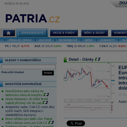
ZKU
NEDĚLE 09.08.2026
ZPRAVODAJSTVÍ
AKCIE & FONDY
MĚNY & SAZBY
KOMODIT
|
PŘEHLED ZPRÁV
|
AKCIOVÉ
|
EKONOMICKÉ
|
MĚNY
|
KOMODITY
|
SL
PX
2 785,07
-0,71%
DAX
26 319,45
0,69%
NDQ
26 690,62
1,30%
CZK/€
24,232
-0,02%
Detail - články
HLEDAT V KOMENTÁŘÍCH
EUR
Eur
Pokročilé hledání
hledat
int
int
INVESTIČNÍ DOPORUČENÍ
dol
AstraZeneca jako sázka na
16.10
defenzivu mimo AI horečku
Arista Networks: AI může firmě
Autor
zajistit příznivý vítr do zad
Analytický radar: Colt CZ roste díky
vyšší marži, širší integraci i
stabilnějšímu byznysu
Nové střelivo pro další růst. Patria
mění cílovou cenu pro Colt CZ
Goldman Sachs: Je dobrý okamžik