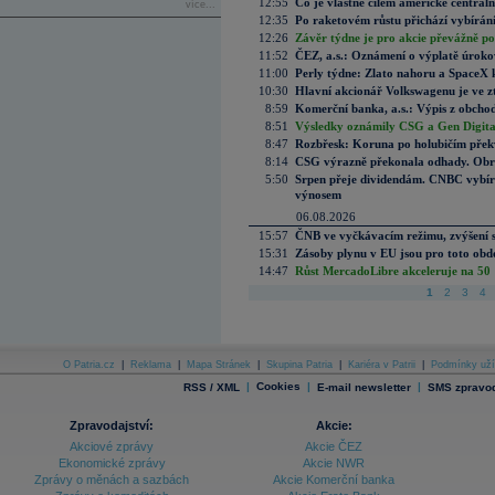
12:55
Co je vlastně cílem americké centrál
více...
12:35
Po raketovém růstu přichází vybírán
12:26
Závěr týdne je pro akcie převážně po
11:52
ČEZ, a.s.: Oznámení o výplatě úrok
11:00
Perly týdne: Zlato nahoru a SpaceX 
10:30
Hlavní akcionář Volkswagenu je ve z
8:59
Komerční banka, a.s.: Výpis z obchod
8:51
Výsledky oznámily CSG a Gen Digital
8:47
Rozbřesk: Koruna po holubičím přek
8:14
CSG výrazně překonala odhady. Obran
5:50
Srpen přeje dividendám. CNBC vybírá
výnosem
06.08.2026
15:57
ČNB ve vyčkávacím režimu, zvýšení s
15:31
Zásoby plynu v EU jsou pro toto obdo
14:47
Růst MercadoLibre akceleruje na 50 %
1
2
3
4
O Patria.cz
|
Reklama
|
Mapa Stránek
|
Skupina Patria
|
Kariéra v Patrii
|
Podmínky uží
|
Cookies
|
|
RSS / XML
E-mail newsletter
SMS zpravod
Zpravodajství:
Akcie:
Akciové zprávy
Akcie ČEZ
Ekonomické zprávy
Akcie NWR
Zprávy o měnách a sazbách
Akcie Komerční banka