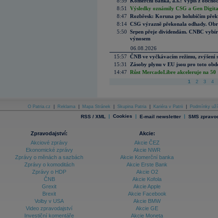
8:59
Komerční banka, a.s.: Výpis z obchod
8:51
Výsledky oznámily CSG a Gen Digital
8:47
Rozbřesk: Koruna po holubičím přek
8:14
CSG výrazně překonala odhady. Obran
5:50
Srpen přeje dividendám. CNBC vybírá
výnosem
06.08.2026
15:57
ČNB ve vyčkávacím režimu, zvýšení s
15:31
Zásoby plynu v EU jsou pro toto obdo
14:47
Růst MercadoLibre akceleruje na 50 %
1
2
3
4
O Patria.cz
|
Reklama
|
Mapa Stránek
|
Skupina Patria
|
Kariéra v Patrii
|
Podmínky uží
|
Cookies
|
|
RSS / XML
E-mail newsletter
SMS zpravod
Zpravodajství:
Akcie:
Akciové zprávy
Akcie ČEZ
Ekonomické zprávy
Akcie NWR
Zprávy o měnách a sazbách
Akcie Komerční banka
Zprávy o komoditách
Akcie Erste Bank
Zprávy o HDP
Akcie O2
ČNB
Akcie Kofola
Grexit
Akcie Apple
Brexit
Akcie Facebook
Volby v USA
Akcie BMW
Video zpravodajství
Akcie GE
Investiční komentáře
Akcie Moneta