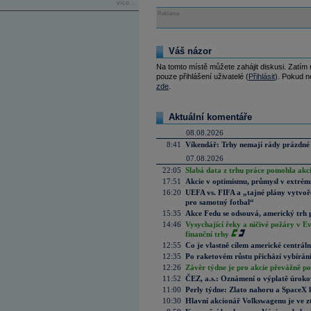
více...
Reklama
Váš názor
Na tomto místě můžete zahájit diskusi. Zatím
pouze přihlášení uživatelé (
Přihlásit
). Pokud ne
zde
.
Aktuální komentáře
08.08.2026
8:41
Víkendář: Trhy nemají rády prázdné 
07.08.2026
22:05
Slabá data z trhu práce pomohla akc
17:51
Akcie v optimismu, průmysl v extrémn
16:20
UEFA vs. FIFA a „tajné plány vytvoř
pro samotný fotbal“
15:35
Akce Fedu se odsouvá, americký trh 
14:46
Vysychající řeky a ničivé požáry v E
finanční trhy
12:55
Co je vlastně cílem americké centrál
12:35
Po raketovém růstu přichází vybírán
12:26
Závěr týdne je pro akcie převážně po
11:52
ČEZ, a.s.: Oznámení o výplatě úrok
11:00
Perly týdne: Zlato nahoru a SpaceX 
10:30
Hlavní akcionář Volkswagenu je ve z