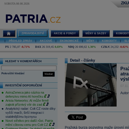
ZKU
SOBOTA 08.08.2026
ZPRAVODAJSTVÍ
AKCIE & FONDY
MĚNY & SAZBY
KOMODIT
|
PŘEHLED ZPRÁV
|
AKCIOVÉ
|
EKONOMICKÉ
|
MĚNY
|
KOMODITY
|
SL
PX
2 785,07
-0,71%
DAX
26 319,45
0,69%
NDQ
26 690,62
1,30%
CZK/€
24,232
-0,02%
Detail - články
HLEDAT V KOMENTÁŘÍCH
Pra
atr
Pokročilé hledání
hledat
výs
INVESTIČNÍ DOPORUČENÍ
07.11
AstraZeneca jako sázka na
Autor
defenzivu mimo AI horečku
Arista Networks: AI může firmě
zajistit příznivý vítr do zad
Analytický radar: Colt CZ roste díky
vyšší marži, širší integraci i
stabilnějšímu byznysu
Nové střelivo pro další růst. Patria
mění cílovou cenu pro Colt CZ
Pražská burza pozvolna maže úrovní mír
Goldman Sachs: Je dobrý okamžik