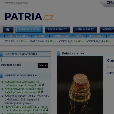
ZKU
ČTVRTEK 06.08.2026
ZPRAVODAJSTVÍ
AKCIE & FONDY
MĚNY & SAZBY
KOMODIT
|
PŘEHLED ZPRÁV
|
AKCIOVÉ
|
EKONOMICKÉ
|
MĚNY
|
KOMODITY
|
SL
PX
2 805,12
1,30%
DAX
26 140,13
0,05%
CZK/€
24,212
0,21%
CZK/$
21,014
0,48%
Detail - články
HLEDAT V KOMENTÁŘÍCH
Kon
Pokročilé hledání
hledat
28.01
Autor
INVESTIČNÍ DOPORUČENÍ
AstraZeneca jako sázka na
defenzivu mimo AI horečku
Arista Networks: AI může firmě
zajistit příznivý vítr do zad
Analytický radar: Colt CZ roste díky
vyšší marži, širší integraci i
stabilnějšímu byznysu
Nové střelivo pro další růst. Patria
mění cílovou cenu pro Colt CZ
Goldman Sachs: Je dobrý okamžik