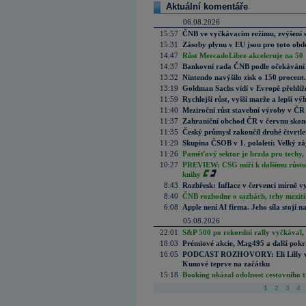
Aktuální komentáře
06.08.2026
15:57
ČNB ve vyčkávacím režimu, zvýšení s
15:31
Zásoby plynu v EU jsou pro toto obdo
14:47
Růst MercadoLibre akceleruje na 50 %
14:37
Bankovní rada ČNB podle očekávání 
13:32
Nintendo navýšilo zisk o 150 procen
13:19
Goldman Sachs vidí v Evropě přehlíže
11:59
Rychlejší růst, vyšší marže a lepší v
11:40
Meziroční růst stavební výroby v ČR
11:37
Zahraniční obchod ČR v červnu skonč
11:35
Český průmysl zakončil druhé čtvrtlet
11:29
Skupina ČSOB v 1. pololetí: Velký zá
11:26
Paměťový sektor je brzda pro techy,
10:27
PREVIEW: CSG míří k dalšímu růstu.
knihy
8:43
Rozbřesk: Inflace v červenci mírně v
8:40
ČNB rozhodne o sazbách, trhy mezitím
6:08
Apple není AI firma. Jeho síla stojí n
05.08.2026
22:01
S&P 500 po rekordní rally vyčkával,
18:03
Prémiové akcie, Mag495 a další pokr
16:05
PODCAST ROZHOVORY: Eli Lilly vs. 
Kunové teprve na začátku
15:18
Booking ukázal odolnost cestovního trh
1
2
3
4