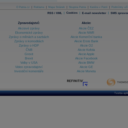
O Patria.cz
|
Reklama
|
Mapa Stránek
|
Skupina Patria
|
Kariéra v Patrii
|
Podmínky uží
|
Cookies
|
|
RSS / XML
E-mail newsletter
SMS zpravod
Zpravodajství:
Akcie:
Akciové zprávy
Akcie ČEZ
Ekonomické zprávy
Akcie NWR
Zprávy o měnách a sazbách
Akcie Komerční banka
Zprávy o komoditách
Akcie Erste Bank
Zprávy o HDP
Akcie O2
ČNB
Akcie Kofola
Grexit
Akcie Apple
Brexit
Akcie Facebook
Volby v USA
Akcie BMW
Video zpravodajství
Akcie GE
Investiční komentáře
Akcie Moneta
Tvorba apl