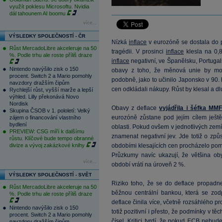
využít poklesu Microsoftu. Nvidia
dál tahounem AI boomu
více...
VÝSLEDKY SPOLEČNOSTÍ - ČR
Nízká
inflace
v eurozóně se dostala do p
Růst MercadoLibre akceleruje na 50
tragédii. V prosinci
inflace
klesla na 0,
%. Podle trhu ale roste příliš draze
inflace
negativní, ve Španělsku, Portugal
Nintendo navýšilo zisk o 150
obavy z toho, že měnová unie by mo
procent. Switch 2 a Mario pomohly
podobně, jako to učinilo Japonsko v 90. 
navzdory dražším čipům
cen odkládali nákupy. Růst by klesal a dl
Rychlejší růst, vyšší marže a lepší
výhled. Lilly překonává Novo
Nordisk
Obavy z deflace
vyjádřila i šéfka MM
Skupina ČSOB v 1. pololetí: Velký
eurozóně zůstane pod jejím cílem ještě
zájem o financování vlastního
bydlení
oblasti. Pokud ovšem v jednotlivých zem
PREVIEW: CSG míří k dalšímu
znamenat negativní jev. Jde totiž o zp
růstu. Klíčové bude tempo obranné
divize a vývoj zakázkové knihy
obdobími klesajících cen procházelo poměrn
Průzkumy navíc ukazují, že většina o
více...
období vrátí na úroveň 2 %.
VÝSLEDKY SPOLEČNOSTÍ - SVĚT
Riziko toho, že se do deflace propadn
Růst MercadoLibre akceleruje na 50
běžnou centrální bankou, která se zo
%. Podle trhu ale roste příliš draze
deflace činila více, včetně rozsáhlého 
Nintendo navýšilo zisk o 150
totiž pozitivní i přesto, že podmínky v t
procent. Switch 2 a Mario pomohly
čísel. Kritici tvrdí, že pokud ECB nebud
navzdory dražším čipům