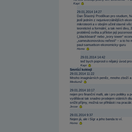
Kapi
29.01.2014 14:27
Dan Šťastný Proděkan pro studium, N
jistě jedním z nejuniverzálnějších ek
mikroteorii a v obojím učinil slavné vě
teoretické a formální, a tak není divu
problémů světa a příklon její pozorno
(„blackboard“ nebo „ivory tower“ eco
„sameulsonovskou neřestí“ – a to ho m
paul-samuelson-ekonomicky-guru
Homo
29.01.2014 14:42
teď bych poprosil o nějaký úvod pro
Kapi
Smrtící koktejl
29.01.2014 11:22
Mnoho imaginárních peněz, mnoho zboží a 
Medium2
29.01.2014 10:17
nejen pro finanční mafii, ale i pro politiky 
vydělávat tak snadno prodejem státních dluh
snížit příjmy, možná se přihlásit i na pracák:
Jesse
29.01.2014 9:37
Nejen já, ale i Sígr a jeho banda to ví.
Homo