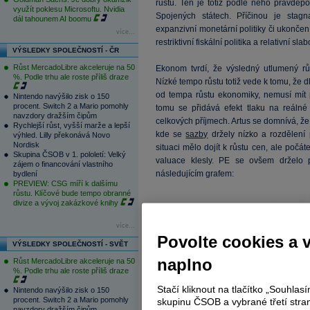
růstu. Ten je totiž podle něho pravděp
využít poklesu Microsoftu. Nvidia
Spojených státech. Příčinou je stag
dál tahounem AI boomu
expanzivní monetární politiky či ukončení
více...
restriktivní fiskální politika a relativní s
VÝSLEDKY SPOLEČNOSTÍ - ČR
Růst MercadoLibre akceleruje na 50
Ekonom tvrdí, že výsledný utlumený růs
%. Podle trhu ale roste příliš draze
Nízké tempo růstu totiž vede k tomu, že
od tempa růstu ekonomiky, nemusí mít p
Nintendo navýšilo zisk o 150
procent. Switch 2 a Mario pomohly
tomu se přidává efekt tlaku na reáln
navzdory dražším čipům
celkových příjmech. Artus se domnívá, 
Rychlejší růst, vyšší marže a lepší
kde se
sazby
držely nízko a rozdělení
výhled. Lilly překonává Novo
Nordisk
situaci mělo dojít k růstu cen, ale počát
Skupina ČSOB v 1. pololetí: Velký
valuace klesly. PE se ovšem drželo 
zájem o financování vlastního
následujícím grafem:
bydlení
PREVIEW: CSG míří k dalšímu
růstu. Klíčové bude tempo obranné
divize a vývoj zakázkové knihy
více...
Povolte cookies a 
VÝSLEDKY SPOLEČNOSTÍ - SVĚT
naplno
Růst MercadoLibre akceleruje na 50
%. Podle trhu ale roste příliš draze
Stačí kliknout na tlačítko „Souhla
Nintendo navýšilo zisk o 150
procent. Switch 2 a Mario pomohly
skupinu ČSOB a vybrané třetí stran
navzdory dražším čipům