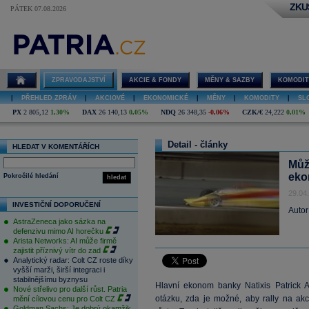
ZKU
PÁTEK 07.08.2026
ZPRAVODAJSTVÍ
AKCIE & FONDY
MĚNY & SAZBY
KOMODIT
|
PŘEHLED ZPRÁV
|
AKCIOVÉ
|
EKONOMICKÉ
|
MĚNY
|
KOMODITY
|
SL
PX
2 805,12
1,30%
DAX
26 140,13
0,05%
NDQ
26 348,35
-0,06%
CZK/€
24,222
0,01%
Detail - články
HLEDAT V KOMENTÁŘÍCH
Může
eko
Pokročilé hledání
hledat
29.04
INVESTIČNÍ DOPORUČENÍ
Autor
AstraZeneca jako sázka na
defenzivu mimo AI horečku
Arista Networks: AI může firmě
zajistit příznivý vítr do zad
Analytický radar: Colt CZ roste díky
vyšší marži, širší integraci i
stabilnějšímu byznysu
Hlavní ekonom banky Natixis Patrick A
Nové střelivo pro další růst. Patria
otázku, zda je možné, aby rally na akc
mění cílovou cenu pro Colt CZ
Goldman Sachs: Je dobrý okamžik