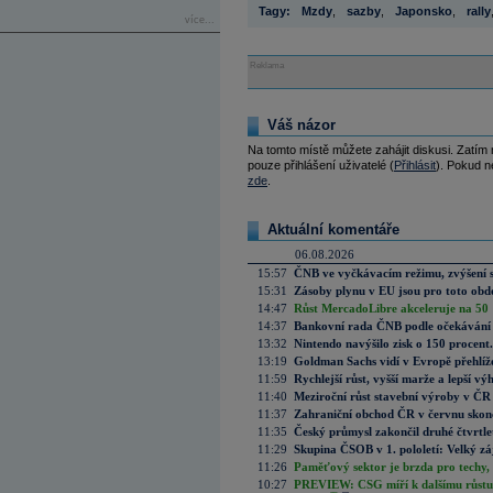
Tagy:
Mzdy
,
sazby
,
Japonsko
,
rally
více...
Reklama
Váš názor
Na tomto místě můžete zahájit diskusi. Zatím
pouze přihlášení uživatelé (
Přihlásit
). Pokud ne
zde
.
Aktuální komentáře
06.08.2026
15:57
ČNB ve vyčkávacím režimu, zvýšení s
15:31
Zásoby plynu v EU jsou pro toto obdo
14:47
Růst MercadoLibre akceleruje na 50 %
14:37
Bankovní rada ČNB podle očekávání 
13:32
Nintendo navýšilo zisk o 150 procen
13:19
Goldman Sachs vidí v Evropě přehlíže
11:59
Rychlejší růst, vyšší marže a lepší v
11:40
Meziroční růst stavební výroby v ČR
11:37
Zahraniční obchod ČR v červnu skonč
11:35
Český průmysl zakončil druhé čtvrtlet
11:29
Skupina ČSOB v 1. pololetí: Velký zá
11:26
Paměťový sektor je brzda pro techy,
10:27
PREVIEW: CSG míří k dalšímu růstu.