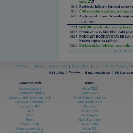
knihy
8:43
Rozbřesk: Inflace v červenci mírně v
8:40
ČNB rozhodne o sazbách, trhy mezitím
6:08
Apple není AI firma. Jeho síla stojí n
05.08.2026
22:01
S&P 500 po rekordní rally vyčkával,
18:03
Prémiové akcie, Mag495 a další pokr
16:05
PODCAST ROZHOVORY: Eli Lilly vs. 
Kunové teprve na začátku
15:18
Booking ukázal odolnost cestovního trh
1
2
3
4
O Patria.cz
|
Reklama
|
Mapa Stránek
|
Skupina Patria
|
Kariéra v Patrii
|
Podmínky uží
|
Cookies
|
|
RSS / XML
E-mail newsletter
SMS zpravod
Zpravodajství:
Akcie:
Akciové zprávy
Akcie ČEZ
Ekonomické zprávy
Akcie NWR
Zprávy o měnách a sazbách
Akcie Komerční banka
Zprávy o komoditách
Akcie Erste Bank
Zprávy o HDP
Akcie O2
ČNB
Akcie Kofola
Grexit
Akcie Apple
Brexit
Akcie Facebook
Volby v USA
Akcie BMW
Video zpravodajství
Akcie GE