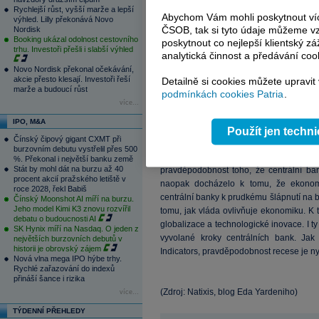
Rychlejší růst, vyšší marže a lepší
Abychom Vám mohli poskytnout víc
výhled. Lilly překonává Novo
ČSOB, tak si tyto údaje můžeme vz
Nordisk
Booking ukázal odolnost cestovního
poskytnout co nejlepší klientský zá
trhu. Investoři přešli i slabší výhled
analytická činnost a předávání coo
Novo Nordisk překonal očekávání,
akcie přesto klesají. Investoři řeší
Detailně si cookies můžete upravit
marže a budoucí růst
podmínkách cookies Patria
.
více...
IPO, M&A
Použít jen techn
Čínský čipový gigant CXMT při
Stejnému tématu se na svém blogu věnuj
burzovním debutu vystřelil přes 500
trh jde ruku v ruce s pomalejším růste
%. Překonal i největší banku země
Stát by mohl dát na burzu až 40
pravděpodobnost toho, že centrální ban
procent akcií pražského letiště v
naopak docházelo k tomu, že ekonomi
roce 2028, řekl Babiš
centrální banky k prudkému šlápnutí na b
Čínský Moonshot AI míří na burzu.
Jeho model Kimi K3 znovu rozvířil
tomu, jak vláda ovlivňuje ekonomiku. K t
debatu o budoucnosti AI
globalizace a technologické inovace. I t
SK Hynix míří na Nasdaq. O jeden z
vyvolané kroky centrálních bank. Jak
největších burzovních debutů v
historii je obrovský zájem
Indicators, pravděpodobnost recese je ny
Nová vlna mega IPO hýbe trhy.
Rychlé zařazování do indexů
přináší šance i rizika
(Zdroj: Natixis, blog Eda Yardeniho)
více...
TÝDENNÍ PŘEHLEDY