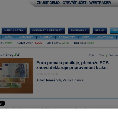
ZKUSIT DEMO
OTEVŘÍT ÚČET
WEBTRADER
|
|
|
MĚNY & SAZBY
KOMODITY & DERIVÁTY
EKONOMIKA
PRÁVO
MOJ
|
MĚNY
|
KOMODITY
|
SLOUPKY
|
ROZHOVORY
|
VIDEO
|
MONITORING
|
,247
0,09%
CZK/$
20,974
-0,26%
AU
4 339,69
2,41%
BRT
83,08
4,61%
 - články
Zpět
Tisk
Diskutu
|
|
Euro pomalu posiluje, přestože ECB
znovu deklaruje připravenost k akci
19.05.2014 16:41
Autor:
Tomáš Vlk
, Patria Finance
 je bez důležitých nových dat z hlavních ekonomik. Eurodolar má tendenci růst, al
alu a kurz se daleko nedostal. Nyní se nachází na 1,3730.