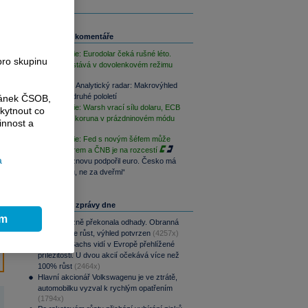
Související komentáře
FX Strategie: Eurodolar čeká rušné léto.
pro skupinu
Koruna zůstává v dovolenkovém režimu
PODCAST Analytický radar: Makrovýhled
Patrie pro druhé pololetí
ránek ČSOB,
FX Strategie: Warsh vrací sílu dolaru, ECB
kytnout co
vyčkává a koruna v prázdninovém módu
innost a
FX Strategie: Fed s novým šéfem může
otřást dolarem a ČNB je na rozcestí
a
Prezident znovu podpořil euro. Česko má
být „u stolu, ne za dveřmi“
Nejčtenější zprávy dne
ím
CSG výrazně překonala odhady. Obranná
divize táhne růst, výhled potvrzen
(4257x)
Goldman Sachs vidí v Evropě přehlížené
příležitosti. U dvou akcií očekává více než
100% růst
(2464x)
Hlavní akcionář Volkswagenu je ve ztrátě,
automobilku vyzval k rychlým opatřením
(1794x)