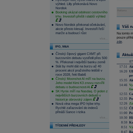
výhled. Lilly překonává Novo
Nordisk
Reklama
Booking ukázal odolnost cestovního
trhu. Investoři přešli i slabší výhled
Novo Nordisk překonal očekávání,
Váš n
akcie přesto klesají. Investoři řeší
marže a budoucí růst
Na tomto m
pouze přihl
více...
zde
.
IPO, M&A
Čínský čipový gigant CXMT při
Aktuá
burzovním debutu vystřelil přes 500
07
%. Překonal i největší banku země
Stát by mohl dát na burzu až 40
17:51
Ak
procent akcií pražského letiště v
16:20
UE
roce 2028, řekl Babiš
pr
Čínský Moonshot AI míří na burzu.
15:35
Ak
Jeho model Kimi K3 znovu rozvířil
14:46
Vy
debatu o budoucnosti AI
fi
SK Hynix míří na Nasdaq. O jeden z
12:55
Co
největších burzovních debutů v
12:35
Po
historii je obrovský zájem
12:26
Zá
Nová vlna mega IPO hýbe trhy.
Rychlé zařazování do indexů
11:52
ČE
přináší šance i rizika
11:00
Pe
10:30
Hl
více...
8:59
Ko
TÝDENNÍ PŘEHLEDY
8:51
Vý
8:47
Ro