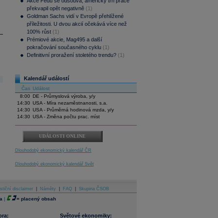
Akce Fedu se odsouvá, americký trh práce
překvapil opět negativně
(1)
Goldman Sachs vidí v Evropě přehlížené
příležitosti. U dvou akcií očekává více než
100% růst
(1)
Prémiové akcie, Mag495 a další
pokračování současného cyklu
(1)
Definitivní proražení stoletého trendu?
(1)
Kalendář událostí
Čas
Událost
8:00
DE - Průmyslová výroba, y/y
14:30
USA - Míra nezaměstnanosti, s.a.
14:30
USA - Průměrná hodinová mzda, y/y
14:30
USA - Změna počtu prac. míst
UDÁLOSTI ONLINE
Dlouhodobý ekonomický kalendář ČR
Dlouhodobý ekonomický kalendář Svět
stiční disclaimer
|
Náměty
|
FAQ
|
Skupina ČSOB
a
|
=
placený obsah
ora:
Světové ekonomiky: