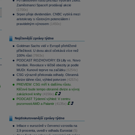
Po raketovém růstu přichází vybírání zisků.
Zaměstnanci SpaceX prodávají akcie
(1700x)
Srpen přeje dividendám. CNBC vybírá mezi
aristokraty s růstovým potenciálem i
pravidelným výnosem
(1450x)
Nejčtenější zprávy týdne
Goldman Sachs vidí v Evropě přehlížené
příležitosti. U dvou akcií očekává více než
100% růst
(7863x)
PODCAST ROZHOVORY: Eli Lilly vs. Novo
Nordisk. Revoluce v léčbě obezity je podle
MUDr. Kunové teprve na začátku
(6254x)
CSG výrazně překonala odhady. Obranná
divize táhne růst, výhled potvrzen
(4257x)
PREVIEW: CSG míří k dalšímu růstu.
i
Klíčové bude tempo obranné divize a vývoj
zakázkové knihy
(4156x)
PODCAST Týdenní výhled: V centru
pozornosti AMD a Palantir
(4135x)
Nejdiskutovanější zprávy týdne
Inflace v eurozóně v červenci vzrostla na
2,9 procenta, uvedl v odhadu Eurostat
(5)