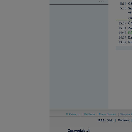
více...
8:14
CS
5:50
Sr
vý
06
15:57
ČN
15:31
Zá
14:47
Rů
14:37
Ba
13:32
Ni
O Patria.cz
|
Reklama
|
Mapa Stránek
|
Skupina P
|
Cookies
RSS / XML
Zpravodajství: