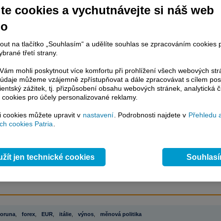
te cookies a vychutnávejte si náš web
no
račování článku je dostupné jen klientům placených služeb
Patria Plus
/
estor Plus
případně uživatelům platformy
Patria Direct
. Pokud jste klientem
nout na tlačítko „Souhlasím“ a udělíte souhlas se zpracováním cookies 
hto služeb, potom je nutné se
Přihlásit
.
brané třetí strany.
ámci placeného informačního servisu získáte
ám mohli poskytnout více komfortu při prohlížení všech webových st
to údaje můžeme vzájemně zpřístupňovat a dále zpracovávat s cílem pos
řístup ke
kompletnímu zpravodajství
lientský zážitek, tj. přizpůsobení obsahu webových stránek, analytická č
.patria.cz bez jakýchkoliv omezení. Veškeré
 cookies pro účely personalizované reklamy.
rávy, komentáře a horké zprávy jsou
brazovány terminálovou metodou (bez nutnosti obnovovat stránku) bez
si cookies můžete upravit v
nastavení
. Podrobnosti najdete v
Přehledu 
ždění a v plné verzi.
h cookies Patria
.
en zpravodajství, ale i další služby získáte v Patria Plus / Investor Plus -
sms
e-mailové
zpravodajství,
data
z finančních trhů v reálném čase, kompletní
lytický servis
, rozsáhlé
databáze
časových řad ke stažení,
prognózy
žít jen technické cookies
Souhlas
oje a
valuace
, ekonomické
fundamenty
,
nástroje
a
kalkulátory
...
více
oruna
,
forex
,
EUR
,
itálie
,
výnos
,
měnová politika