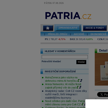
PÁTEK 07.08.2026
ZPRAVODAJSTVÍ
AKCIE & FONDY
|
PŘEHLED ZPRÁV
|
AKCIOVÉ
|
EKONOMICKÉ
PX
2 785,07
-0,71%
DAX
26 319,45
0,69%
CZK/€
24
Detail
HLEDAT V KOMENTÁŘÍCH
Pokročilé hledání
hledat
INVESTIČNÍ DOPORUČENÍ
AstraZeneca jako sázka na
defenzivu mimo AI horečku
Arista Networks: AI může firmě
zajistit příznivý vítr do zad
Analytický radar: Colt CZ roste díky
vyšší marži, širší integraci i
stabilnějšímu byznysu
Úvod týdne
Nové střelivo pro další růst. Patria
mění cílovou cenu pro Colt CZ
velmi pom
Goldman Sachs: Je dobrý okamžik