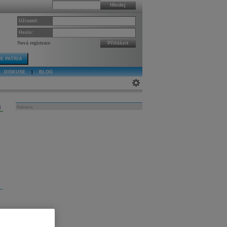
Hledej
Uživatel:
Heslo:
Nová registrace
Přihlásit
E PATRIA
DISKUSE
|
BLOG
j
Reklama
e