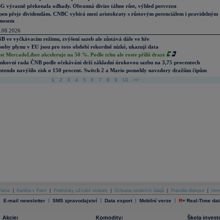
G výrazně překonala odhady. Obranná divize táhne růst, výhled potvrzen
pen přeje dividendám. CNBC vybírá mezi aristokraty s růstovým potenciálem i pravidelným
nosem
.08.2026
B ve vyčkávacím režimu, zvýšení sazeb ale zůstává dále ve hře
soby plynu v EU jsou pro toto období rekordně nízké, ukazují data
st MercadoLibre akceleruje na 50 %. Podle trhu ale roste příliš draze
nkovní rada ČNB podle očekávání drží základní úrokovou sazbu na 3,75 procentech
ntendo navýšilo zisk o 150 procent. Switch 2 a Mario pomohly navzdory dražším čipům
1
2
3
4
5
6
7
8
9
10
>>
atria
|
Kariéra v Patrii
|
Podmínky užívání stránek
|
Ochrana osobních údajů
|
Pravidla diskuse
|
Inve
|
|
|
|
|
E-mail newsletter
SMS zpravodajství
Data export
Mobilní verze
R
=
Real-Time dat
Akcie:
Komodity:
Škola invest