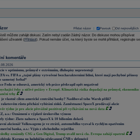
ázor
Přidat názor
Pavouk
Od nejnovějších
|
ístě můžete zahájit diskusi. Zatím nebyl zadán žádný názor. Do diskuse mohou přispívat
ášení uživatelé (
Přihlásit
). Pokud nemáte účet, na který byste se mohli přihlásit, registrujte se
lní komentáře
.08.2026
cie v optimismu, průmysl v extrémním, dluhopisy neprotestují
FA vs. FIFA a „tajné plány vytvořené bezcharakterními lidmi, které mají pochybné přínosy
o samotný fotbal“
ce Fedu se odsouvá, americký trh práce překvapil opět negativně
sychající řeky a ničivé požáry v Evropě. Klimatická rizika dopadají na průmysl, ekonomiku 
nanční trhy
 je vlastně cílem americké centrální banky? Nasliboval toho Warsh příliš?
 raketovém růstu přichází vybírání zisků. Zaměstnanci SpaceX prodávají akcie
věr týdne je pro akcie převážně pozitivní při vyčkávání na nová data
Z, a.s.: Oznámení o výplatě úrokového výnosu
rly týdne: Zlato nahoru a SpaceX k 10 bilionům dolarů
avní akcionář Volkswagenu je ve ztrátě, automobilku vyzval k rychlým opatřením
merční banka, a.s.: Výpis z obchodního rejstříku
sledky oznámily CSG a Gen Digital, Trump uvalil nová cla. Evropa zahájí opatrně
zbřesk: Koruna po holubičím překvapení ČNB v defenzivě