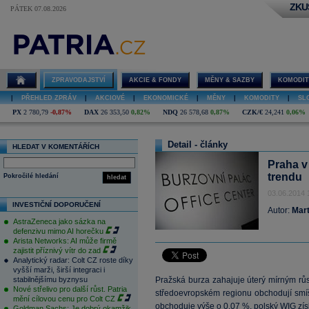
ZKU
PÁTEK 07.08.2026
ZPRAVODAJSTVÍ
AKCIE & FONDY
MĚNY & SAZBY
KOMODIT
|
PŘEHLED ZPRÁV
|
AKCIOVÉ
|
EKONOMICKÉ
|
MĚNY
|
KOMODITY
|
SL
PX
2 780,79
-0,87%
DAX
26 353,50
0,82%
NDQ
26 578,68
0,87%
CZK/€
24,241
0,06%
Detail - články
HLEDAT V KOMENTÁŘÍCH
Praha v
trendu
Pokročilé hledání
hledat
03.06.2014 
INVESTIČNÍ DOPORUČENÍ
Autor:
Mart
AstraZeneca jako sázka na
defenzivu mimo AI horečku
Arista Networks: AI může firmě
zajistit příznivý vítr do zad
Analytický radar: Colt CZ roste díky
vyšší marži, širší integraci i
stabilnějšímu byznysu
Pražská burza zahajuje úterý mírným rů
Nové střelivo pro další růst. Patria
středoevropském regionu obchodují s
mění cílovou cenu pro Colt CZ
obchoduje výše o 0,07 %, polský
WIG
zís
Goldman Sachs: Je dobrý okamžik