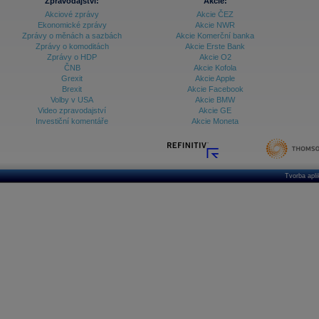
Zpravodajství:
Akcie:
Akciové zprávy
Akcie ČEZ
Ekonomické zprávy
Akcie NWR
Zprávy o měnách a sazbách
Akcie Komerční banka
Zprávy o komoditách
Akcie Erste Bank
Zprávy o HDP
Akcie O2
ČNB
Akcie Kofola
Grexit
Akcie Apple
Brexit
Akcie Facebook
Volby v USA
Akcie BMW
Video zpravodajství
Akcie GE
Investiční komentáře
Akcie Moneta
Tvorba apl