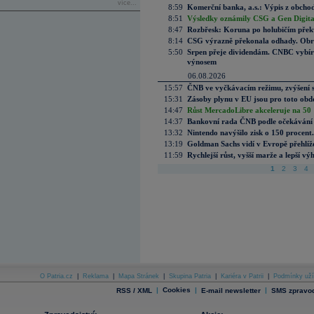
více...
8:59
Komerční banka, a.s.: Výpis z obchod
8:51
Výsledky oznámily CSG a Gen Digital
8:47
Rozbřesk: Koruna po holubičím přek
8:14
CSG výrazně překonala odhady. Obran
5:50
Srpen přeje dividendám. CNBC vybírá
výnosem
06.08.2026
15:57
ČNB ve vyčkávacím režimu, zvýšení s
15:31
Zásoby plynu v EU jsou pro toto obdo
14:47
Růst MercadoLibre akceleruje na 50 %
14:37
Bankovní rada ČNB podle očekávání 
13:32
Nintendo navýšilo zisk o 150 procen
13:19
Goldman Sachs vidí v Evropě přehlíže
11:59
Rychlejší růst, vyšší marže a lepší v
1
2
3
4
O Patria.cz
|
Reklama
|
Mapa Stránek
|
Skupina Patria
|
Kariéra v Patrii
|
Podmínky uží
|
Cookies
|
|
RSS / XML
E-mail newsletter
SMS zpravod