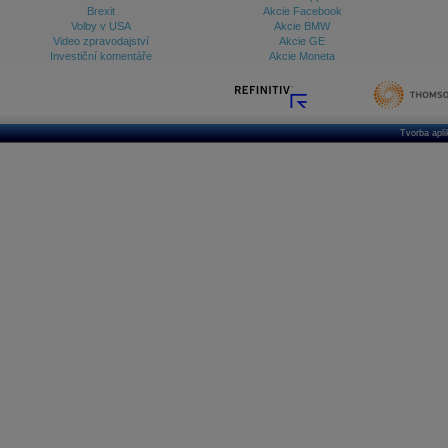
Brexit
Akcie Facebook
Volby v USA
Akcie BMW
Video zpravodajství
Akcie GE
Investiční komentáře
Akcie Moneta
Tvorba apl