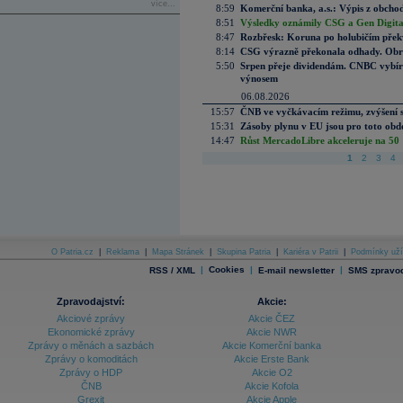
více...
8:59
Komerční banka, a.s.: Výpis z obchod
8:51
Výsledky oznámily CSG a Gen Digital
8:47
Rozbřesk: Koruna po holubičím přek
8:14
CSG výrazně překonala odhady. Obran
5:50
Srpen přeje dividendám. CNBC vybírá
výnosem
06.08.2026
15:57
ČNB ve vyčkávacím režimu, zvýšení s
15:31
Zásoby plynu v EU jsou pro toto obdo
14:47
Růst MercadoLibre akceleruje na 50 %
1
2
3
4
O Patria.cz
|
Reklama
|
Mapa Stránek
|
Skupina Patria
|
Kariéra v Patrii
|
Podmínky uží
|
Cookies
|
|
RSS / XML
E-mail newsletter
SMS zpravod
Zpravodajství:
Akcie:
Akciové zprávy
Akcie ČEZ
Ekonomické zprávy
Akcie NWR
Zprávy o měnách a sazbách
Akcie Komerční banka
Zprávy o komoditách
Akcie Erste Bank
Zprávy o HDP
Akcie O2
ČNB
Akcie Kofola
Grexit
Akcie Apple