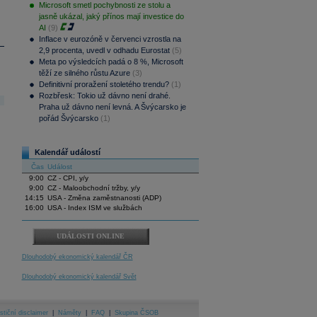
Microsoft smetl pochybnosti ze stolu a
jasně ukázal, jaký přínos mají investice do
AI
(9)
Inflace v eurozóně v červenci vzrostla na
2,9 procenta, uvedl v odhadu Eurostat
(5)
Meta po výsledcích padá o 8 %, Microsoft
těží ze silného růstu Azure
(3)
Definitivní proražení stoletého trendu?
(1)
Rozbřesk: Tokio už dávno není drahé.
Praha už dávno není levná. A Švýcarsko je
pořád Švýcarsko
(1)
Kalendář událostí
Čas
Událost
9:00
CZ - CPI, y/y
9:00
CZ - Maloobchodní tržby, y/y
14:15
USA - Změna zaměstnanosti (ADP)
16:00
USA - Index ISM ve službách
UDÁLOSTI ONLINE
Dlouhodobý ekonomický kalendář ČR
Dlouhodobý ekonomický kalendář Svět
stiční disclaimer
|
Náměty
|
FAQ
|
Skupina ČSOB