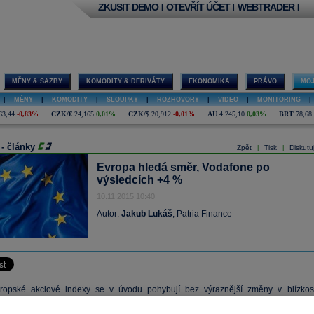
ZKUSIT DEMO
OTEVŘÍT ÚČET
WEBTRADER
|
|
|
MĚNY & SAZBY
KOMODITY & DERIVÁTY
EKONOMIKA
PRÁVO
MOJ
|
MĚNY
|
KOMODITY
|
SLOUPKY
|
ROZHOVORY
|
VIDEO
|
MONITORING
|
63,44
-0,83%
CZK/€
24,165
0,01%
CZK/$
20,912
-0,01%
AU
4 245,10
0,03%
BRT
78,68
 - články
Zpět
Tisk
Diskutu
|
|
Evropa hledá směr, Vodafone po
výsledcích +4 %
10.11.2015 10:40
Autor:
Jakub Lukáš
, Patria Finance
ropské akciové indexy se v úvodu pohybují bez výraznější změny v blízkost
h závěrečných úrovní. Trhy tak po včerejším poklesu hledají směr pro svůj dalš