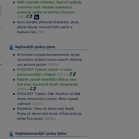
AMD zklamalo výhledem, SpaceX vyděsila
cenovkou za AI. Naopak optimismus
podporují naděje na otevření Hormuzu
(20x)
Novo Nordisk překonal očekávání, akcie
přesto klesají. Investoři řeší marže a
budoucí růst
(18x)
Nejčtenější zprávy týdne
AI investor Leopold Aschenbrenner byl po
výrazných ztrátách nucen uzavřít všechny
své akciové pozice
(4453x)
PODCAST Týdenní výhled: V centru
pozornosti AMD a Palantir
(3871x)
.
Palantir zasadil medvědům těžkou ránu.
Své tržby meziročně téměř zdvojnásobil
(3691x)
PODCAST Traders Talk: Korekce na Wall
Street nemusí být u konce. Meta vypadá
zajímavě
(3375x)
Rozbřesk: Tokio už dávno není drahé.
Praha už dávno není levná. A Švýcarsko je
pořád Švýcarsko
(3008x)
Nejdiskutovanější zprávy týdne