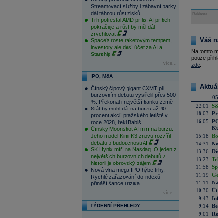
Streamovací služby i zábavní parky
dál táhnou růst zisků
Reklama
Trh potrestal AMD příliš. AI příběh
pokračuje a růst by měl dál
zrychlovat
Váš n
SpaceX roste raketovým tempem,
investory ale děsí účet za AI a
Na tomto m
Starship
pouze přihl
více...
zde
.
IPO, M&A
Aktuá
Čínský čipový gigant CXMT při
burzovním debutu vystřelil přes 500
05
%. Překonal i největší banku země
22:01
S&
Stát by mohl dát na burzu až 40
18:03
Pr
procent akcií pražského letiště v
16:05
PO
roce 2028, řekl Babiš
Ku
Čínský Moonshot AI míří na burzu.
Jeho model Kimi K3 znovu rozvířil
15:18
Bo
debatu o budoucnosti AI
14:31
No
SK Hynix míří na Nasdaq. O jeden z
13:36
Di
největších burzovních debutů v
13:23
Tr
historii je obrovský zájem
11:58
Sp
Nová vlna mega IPO hýbe trhy.
11:19
Ge
Rychlé zařazování do indexů
11:11
Ná
přináší šance i rizika
10:30
Út
více...
9:43
In
TÝDENNÍ PŘEHLEDY
9:14
Be
9:01
Ro