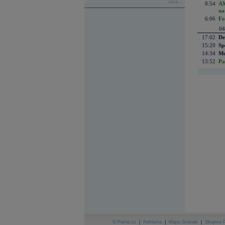
více...
8:54
AM
na
6:06
Fe
04
17:02
De
15:20
Sp
14:34
Mc
13:52
Pa
O Patria.cz
|
Reklama
|
Mapa Stránek
|
Skupina P