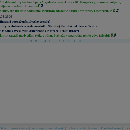
D zklamalo výhledem, SpaceX vyděsila cenovkou za AI. Naopak optimismus podporují
děje na otevření Hormuzu
d mlčí, trh utahuje podmínky. Nejistota zdražuje kapitál pro firmy i spotřebitele
.08.2026
finitivní proražení stoletého trendu?
otify ve duhém kvartále neoslnilo. Slabší výhled tlačí akcie o 4 % níže
Donald's zvýšil zisk, Američané ale ztrácejí chuť utrácet
lantir zasadil medvědům těžkou ránu. Své tržby meziročně téměř zdvojnásobil
1
2
3
4
5
6
7
8
9
10
>>
atria
|
Kariéra v Patrii
|
Podmínky užívání stránek
|
Ochrana osobních údajů
|
Pravidla diskuse
|
Inve