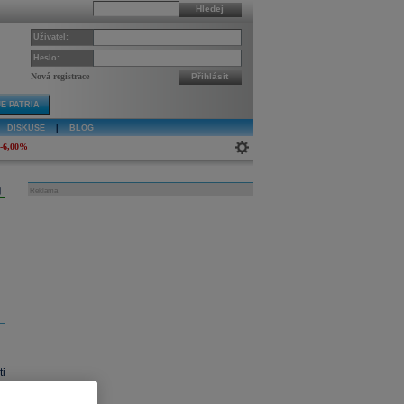
Hledej
Uživatel:
Heslo:
Nová registrace
Přihlásit
E PATRIA
DISKUSE
|
BLOG
-6,00%
j
Reklama
i
í