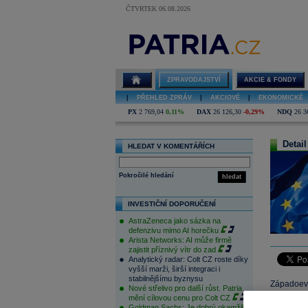
ČTVRTEK 06.08.2026
ZPRAVODAJSTVÍ
AKCIE & FONDY
|
PŘEHLED ZPRÁV
|
AKCIOVÉ
|
EKONOMICKÉ
PX
2 769,04
0,11%
DAX
26 126,30
-0,29%
NDQ
26 3
Detail
HLEDAT V KOMENTÁŘÍCH
Pokročilé hledání
hledat
INVESTIČNÍ DOPORUČENÍ
AstraZeneca jako sázka na
defenzivu mimo AI horečku
Arista Networks: AI může firmě
zajistit příznivý vítr do zad
Analytický radar: Colt CZ roste díky
vyšší marži, širší integraci i
stabilnějšímu byznysu
Západoev
Nové střelivo pro další růst. Patria
včerejšíc
mění cílovou cenu pro Colt CZ
Goldman Sachs: Je dobrý okamžik