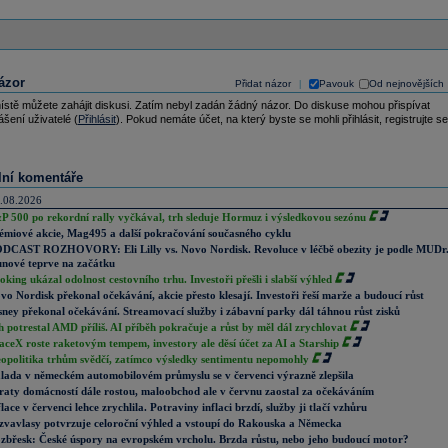
ázor
Přidat názor
Pavouk
Od nejnovějších
|
ístě můžete zahájit diskusi. Zatím nebyl zadán žádný názor. Do diskuse mohou přispívat
ášení uživatelé (
Přihlásit
). Pokud nemáte účet, na který byste se mohli přihlásit, registrujte se
lní komentáře
.08.2026
P 500 po rekordní rally vyčkával, trh sleduje Hormuz i výsledkovou sezónu
émiové akcie, Mag495 a další pokračování současného cyklu
DCAST ROZHOVORY: Eli Lilly vs. Novo Nordisk. Revoluce v léčbě obezity je podle MUDr
nové teprve na začátku
oking ukázal odolnost cestovního trhu. Investoři přešli i slabší výhled
vo Nordisk překonal očekávání, akcie přesto klesají. Investoři řeší marže a budoucí růst
sney překonal očekávání. Streamovací služby i zábavní parky dál táhnou růst zisků
h potrestal AMD příliš. AI příběh pokračuje a růst by měl dál zrychlovat
aceX roste raketovým tempem, investory ale děsí účet za AI a Starship
opolitika trhům svědčí, zatímco výsledky sentimentu nepomohly
lada v německém automobilovém průmyslu se v červenci výrazně zlepšila
raty domácností dále rostou, maloobchod ale v červnu zaostal za očekáváním
flace v červenci lehce zrychlila. Potraviny inflaci brzdí, služby ji tlačí vzhůru
zvavlasy potvrzuje celoroční výhled a vstoupí do Rakouska a Německa
zbřesk: České úspory na evropském vrcholu. Brzda růstu, nebo jeho budoucí motor?