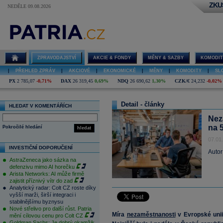
ZKU
NEDĚLE 09.08.2026
ZPRAVODAJSTVÍ
AKCIE & FONDY
MĚNY & SAZBY
KOMODIT
|
PŘEHLED ZPRÁV
|
AKCIOVÉ
|
EKONOMICKÉ
|
MĚNY
|
KOMODITY
|
SL
PX
2 785,07
-0,71%
DAX
26 319,45
0,69%
NDQ
26 690,62
1,30%
CZK/€
24,232
-0,02%
Detail - články
HLEDAT V KOMENTÁŘÍCH
Nez
na 5
Pokročilé hledání
hledat
07.01
INVESTIČNÍ DOPORUČENÍ
Autor
AstraZeneca jako sázka na
defenzivu mimo AI horečku
Arista Networks: AI může firmě
zajistit příznivý vítr do zad
Analytický radar: Colt CZ roste díky
vyšší marži, širší integraci i
stabilnějšímu byznysu
Nové střelivo pro další růst. Patria
Míra
nezaměstnanosti
v Evropské unii
mění cílovou cenu pro Colt CZ
Goldman Sachs: Je dobrý okamžik