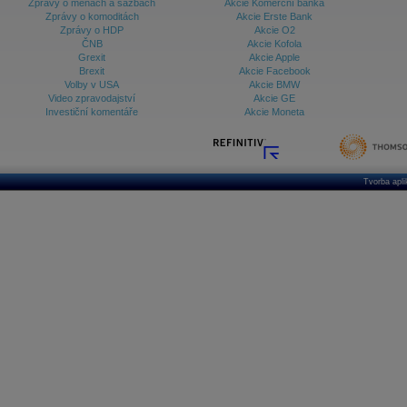
Zprávy o měnách a sazbách
Akcie Komerční banka
Zprávy o komoditách
Akcie Erste Bank
Zprávy o HDP
Akcie O2
ČNB
Akcie Kofola
Grexit
Akcie Apple
Brexit
Akcie Facebook
Volby v USA
Akcie BMW
Video zpravodajství
Akcie GE
Investiční komentáře
Akcie Moneta
Tvorba apl