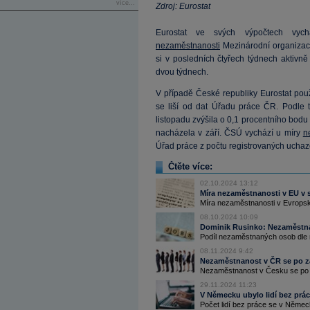
více...
Zdroj: Eurostat
Eurostat ve svých výpočtech vych
nezaměstnanosti
Mezinárodní organizace
si v posledních čtyřech týdnech aktivně 
dvou týdnech.
V případě České republiky Eurostat pou
se liší od dat Úřadu práce ČR. Podle
listopadu zvýšila o 0,1 procentního bodu 
nacházela v září. ČSÚ vychází u míry
n
Úřad práce z počtu registrovaných ucha
Čtěte více:
02.10.2024 13:12
Míra nezaměstnanosti v EU v sr
Míra nezaměstnanosti v Evropské
08.10.2024 10:09
Dominik Rusinko: Nezaměstna
Podíl nezaměstnaných osob dle 
08.11.2024 9:42
Nezaměstnanost v ČR se po zář
Nezaměstnanost v Česku se po zá
29.11.2024 11:23
V Německu ubylo lidí bez prác
Počet lidí bez práce se v Německ