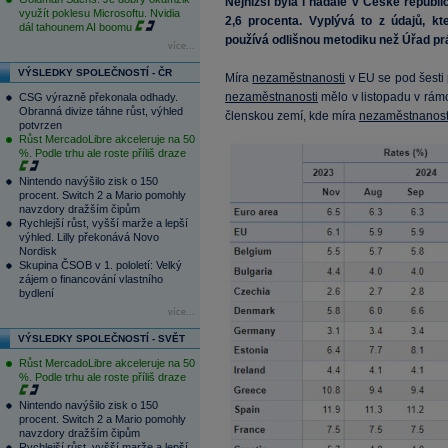
Nejnižší byla i nadále v České republi
využít poklesu Microsoftu. Nvidia
2,6 procenta. Vyplývá to z údajů, kte
dál tahounem AI boomu
používá odlišnou metodiku než Úřad pr
více...
VÝSLEDKY SPOLEČNOSTÍ - ČR
Míra
nezaměstnanosti
v EU se pod šesti p
nezaměstnanosti
mělo v listopadu v rámc
CSG výrazně překonala odhady.
Obranná divize táhne růst, výhled
členskou zemí, kde míra
nezaměstnanost
potvrzen
Růst MercadoLibre akceleruje na 50
%. Podle trhu ale roste příliš draze
Nintendo navýšilo zisk o 150
procent. Switch 2 a Mario pomohly
navzdory dražším čipům
Rychlejší růst, vyšší marže a lepší
výhled. Lilly překonává Novo
Nordisk
Skupina ČSOB v 1. pololetí: Velký
zájem o financování vlastního
bydlení
více...
VÝSLEDKY SPOLEČNOSTÍ - SVĚT
Růst MercadoLibre akceleruje na 50
%. Podle trhu ale roste příliš draze
Nintendo navýšilo zisk o 150
procent. Switch 2 a Mario pomohly
navzdory dražším čipům
Rychlejší růst, vyšší marže a lepší