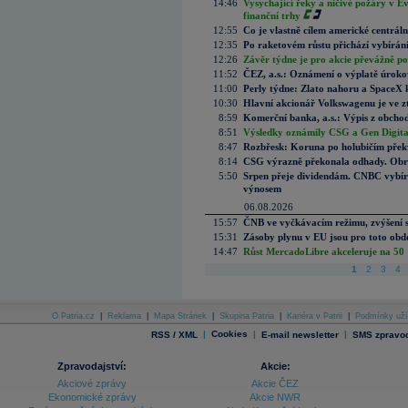
14:46
Vysychající řeky a ničivé požáry v E
finanční trhy
12:55
Co je vlastně cílem americké centrál
12:35
Po raketovém růstu přichází vybírán
12:26
Závěr týdne je pro akcie převážně po
11:52
ČEZ, a.s.: Oznámení o výplatě úrok
11:00
Perly týdne: Zlato nahoru a SpaceX 
10:30
Hlavní akcionář Volkswagenu je ve z
8:59
Komerční banka, a.s.: Výpis z obchod
8:51
Výsledky oznámily CSG a Gen Digital
8:47
Rozbřesk: Koruna po holubičím přek
8:14
CSG výrazně překonala odhady. Obran
5:50
Srpen přeje dividendám. CNBC vybírá
výnosem
06.08.2026
15:57
ČNB ve vyčkávacím režimu, zvýšení s
15:31
Zásoby plynu v EU jsou pro toto obdo
14:47
Růst MercadoLibre akceleruje na 50 %
1
2
3
4
O Patria.cz
|
Reklama
|
Mapa Stránek
|
Skupina Patria
|
Kariéra v Patrii
|
Podmínky uží
|
Cookies
|
|
RSS / XML
E-mail newsletter
SMS zpravod
Zpravodajství:
Akcie:
Akciové zprávy
Akcie ČEZ
Ekonomické zprávy
Akcie NWR