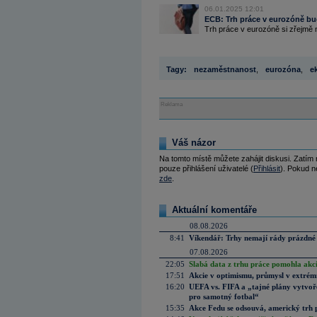
06.01.2025 12:01
ECB: Trh práce v eurozóně bu
Trh práce v eurozóně si zřejmě
Tagy:
nezaměstnanost
,
eurozóna
,
e
Reklama
Váš názor
Na tomto místě můžete zahájit diskusi. Zatím
pouze přihlášení uživatelé (
Přihlásit
). Pokud ne
zde
.
Aktuální komentáře
08.08.2026
8:41
Víkendář: Trhy nemají rády prázdné 
07.08.2026
22:05
Slabá data z trhu práce pomohla akc
17:51
Akcie v optimismu, průmysl v extrémn
16:20
UEFA vs. FIFA a „tajné plány vytvoř
pro samotný fotbal“
15:35
Akce Fedu se odsouvá, americký trh 