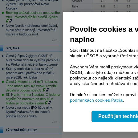
výhled. Lilly překonává Novo
Nordisk
Booking ukázal odolnost cestovního
trhu. Investoři přešli i slabší výhled
Novo Nordisk překonal očekávání,
Povolte cookies a 
akcie přesto klesají. Investoři řeší
marže a budoucí růst
naplno
více...
IPO, M&A
Stačí kliknout na tlačítko „Souhla
skupinu ČSOB a vybrané třetí stran
Čínský čipový gigant CXMT při
burzovním debutu vystřelil přes 500
%. Překonal i největší banku země
Abychom Vám mohli poskytnout víc
Stát by mohl dát na burzu až 40
ČSOB, tak si tyto údaje můžeme vz
procent akcií pražského letiště v
roce 2028, řekl Babiš
poskytnout co nejlepší klientský zá
Čínský Moonshot AI míří na burzu.
analytická činnost a předávání coo
Jeho model Kimi K3 znovu rozvířil
debatu o budoucnosti AI
Detailně si cookies můžete upravit
SK Hynix míří na Nasdaq. O jeden z
největších burzovních debutů v
podmínkách cookies Patria
.
historii je obrovský zájem
Nová vlna mega IPO hýbe trhy.
Rychlé zařazování do indexů
Použít jen techn
přináší šance i rizika
více...
TÝDENNÍ PŘEHLEDY