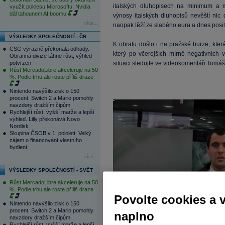
italských dluhopisech na minimum a 
využít poklesu Microsoftu. Nvidia
dál tahounem AI boomu
výnosy italských dluhopisů nevěští nic
více...
naopak těží ze slabého eura a dnes posilu
VÝSLEDKY SPOLEČNOSTÍ - ČR
K obratu došlo i na pražské burze, kter
CSG výrazně překonala odhady.
který po včerejších mírně negativních 
Obranná divize táhne růst, výhled
potvrzen
situaci sledujte ve videokomentáři Tomáše
Růst MercadoLibre akceleruje na 50
%. Podle trhu ale roste příliš draze
Nintendo navýšilo zisk o 150
procent. Switch 2 a Mario pomohly
navzdory dražším čipům
Rychlejší růst, vyšší marže a lepší
výhled. Lilly překonává Novo
Nordisk
Skupina ČSOB v 1. pololetí: Velký
zájem o financování vlastního
bydlení
více...
VÝSLEDKY SPOLEČNOSTÍ - SVĚT
Růst MercadoLibre akceleruje na 50
%. Podle trhu ale roste příliš draze
Povolte cookies a 
Nintendo navýšilo zisk o 150
procent. Switch 2 a Mario pomohly
naplno
navzdory dražším čipům
Rychlejší růst, vyšší marže a lepší