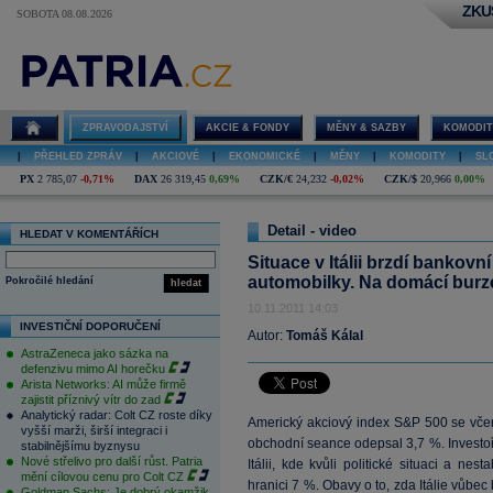
ZKU
SOBOTA 08.08.2026
Situace v Itálii
brzdí bankovní
sektor, ze
slabého eura
naopak těží
ZPRAVODAJSTVÍ
AKCIE & FONDY
MĚNY & SAZBY
KOMODIT
automobilky.
Na domácí
|
PŘEHLED ZPRÁV
|
AKCIOVÉ
|
EKONOMICKÉ
|
MĚNY
|
KOMODITY
|
SL
burze tahouny
ČEZ a Erste
PX
2 785,07
-0,71%
DAX
26 319,45
0,69%
CZK/€
24,232
-0,02%
CZK/$
20,966
0,00%
(video)
Detail - video
HLEDAT V KOMENTÁŘÍCH
Situace v Itálii brzdí bankovn
automobilky. Na domácí burze
Pokročilé hledání
hledat
10.11.2011 14:03
INVESTIČNÍ DOPORUČENÍ
Autor:
Tomáš Kálal
AstraZeneca jako sázka na
defenzivu mimo AI horečku
Arista Networks: AI může firmě
zajistit příznivý vítr do zad
Analytický radar: Colt CZ roste díky
Americký akciový index S&P 500 se včer
vyšší marži, širší integraci i
obchodní seance odepsal 3,7 %. Investoři
stabilnějšímu byznysu
Nové střelivo pro další růst. Patria
Itálii, kde kvůli politické situaci a nes
mění cílovou cenu pro Colt CZ
hranici 7 %. Obavy o to, zda Itálie vůbe
Goldman Sachs: Je dobrý okamžik