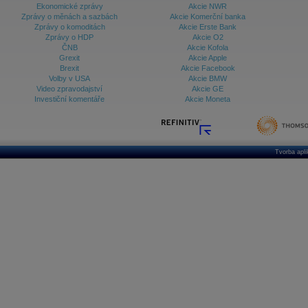
Ekonomické zprávy
Akcie NWR
Zprávy o měnách a sazbách
Akcie Komerční banka
Zprávy o komoditách
Akcie Erste Bank
Zprávy o HDP
Akcie O2
ČNB
Akcie Kofola
Grexit
Akcie Apple
Brexit
Akcie Facebook
Volby v USA
Akcie BMW
Video zpravodajství
Akcie GE
Investiční komentáře
Akcie Moneta
Tvorba apl