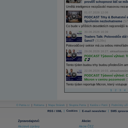
prověří schopnost lidí se mě
Umělá inteligence nezpůsobí masovou nezamě
01.07.2026 12:06
PODCAST Trhy & Bohatství s 
Spořením nezbohatneme
(57
Co bude v příštích desetiletích nejcennější k
30.06.2026 16:39
Traders Talk: Polovodiče dál t
šanci?
(3139x)
Polovodičový sektor má za sebou mimořádnou 
29.06.2026 16:27,
aktualizován
PODCAST Týdenní výhled: Trh
Tento týden budou trhy budou především ameri
22.06.2026 16:03,
aktualizován
PODCAST Týdenní výhled: Cha
Micron v centru pozornosti
(
Tento týden reportuje Micron, který vstupuje 
1
2
3
4
O Patria.cz
|
Reklama
|
Mapa Stránek
|
Skupina Patria
|
Kariéra v Patrii
|
Podmínky uží
|
Cookies
|
|
RSS / XML
E-mail newsletter
SMS zpravod
Zpravodajství:
Akcie:
Akciové zprávy
Akcie ČEZ