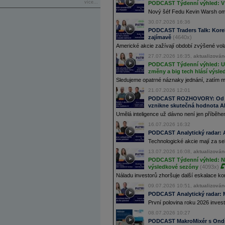
více...
PODCAST Týdenní výhled: V 
Nový šéf Fedu Kevin Warsh ome
30.07.2026 16:36
PODCAST Traders Talk: Korek
zajímavě
(4640x)
Americké akcie zažívají období zvýšené volat
27.07.2026 16:35,
aktualizován
PODCAST Týdenní výhled: USA
změny a big tech hlásí výsle
Sledujeme opatrné náznaky jednání, zatím 
21.07.2026 12:01
PODCAST ROZHOVORY: Od Sk
vznikne skutečná hodnota A
Umělá inteligence už dávno není jen příběhem
16.07.2026 16:32
PODCAST Analytický radar: Ak
Technologické akcie mají za se
13.07.2026 16:08,
aktualizován
PODCAST Týdenní výhled: Nov
výsledkové sezóny
(4093x)
Náladu investorů zhoršuje další eskalace kon
09.07.2026 10:51,
aktualizován
PODCAST Analytický radar: M
První polovina roku 2026 invest
08.07.2026 10:27
PODCAST MakroMixér s Ondře