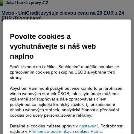
Detail horké zprávy
Metro
-
UniCredit
zvyšuje cílovou cenu na 29
EUR
z 24
EUR
(Bloomberg)
Povolte cookies a
vychutnávejte si náš web
naplno
Stačí kliknout na tlačítko „Souhlasím“ a udělíte souhlas se
zpracováním cookies pro skupinu ČSOB a vybrané třetí
strany.
Abychom Vám mohli poskytnout více komfortu při prohlížení
všech webových stránek ČSOB, tak si tyto údaje můžeme
vzájemně zpřístupňovat a dále zpracovávat s cílem
poskytnout co nejlepší klientský zážitek, tj. přizpůsobení
obsahu webových stránek, analytická činnost a předávání
cookies pro účely personalizované reklamy.
Detailně si cookies můžete upravit v
nastavení
. Podrobnosti
najdete v
Přehledu a podmínkách cookies Patria
.