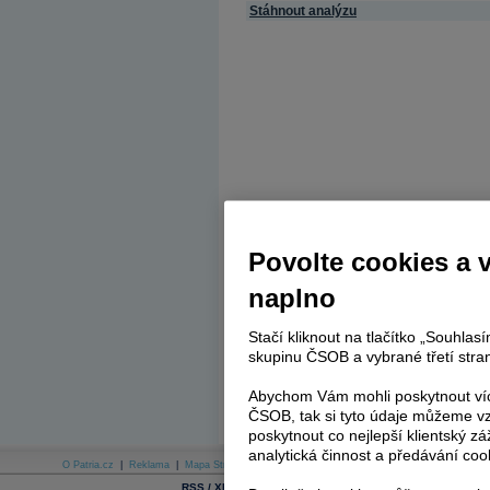
Stáhnout analýzu
Povolte cookies a 
naplno
Stačí kliknout na tlačítko „Souhla
skupinu ČSOB a vybrané třetí stran
Abychom Vám mohli poskytnout víc
ČSOB, tak si tyto údaje můžeme vz
poskytnout co nejlepší klientský zá
analytická činnost a předávání coo
O Patria.cz
|
Reklama
|
Mapa Stránek
|
Skupina Patria
|
Kariéra v Patrii
|
Podmínky uží
|
Cookies
|
|
RSS / XML
E-mail newsletter
SMS zpravod