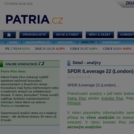
ZKU
ČTVRTEK 06.08.2026
SPDR
/Leverage 22
(London)
ZPRAVODAJSTVÍ
AKCIE & FONDY
MĚNY & SAZBY
KOMODIT
|
HOME
|
MAKROPŘEHLED
|
UKAZATEL
|
ANALÝZY
|
DATABANKY
PX
2 769,04
0,11%
DAX
26 126,30
-0,29%
CZK/€
24,167
0,00%
CZK/$
20,914
-0,03%
Detail - analýzy
ONLINE KONZULTACE
SPDR /Leverage 22 (London)
Patria Plus dotaz
Klienti Patria Plus získávají nejširší
06.11.2013 0:00
spektrum možností konzultací
ekonomických a finančních témat.
SPDR /Leverage 22 (London)…
Konzultace mají formu telefonických nebo
e-mailových dotazů na sofistikovaná
Pokračování analýzy v pdf nebo textov
témata. V rámci „konzultací“ Patria rovněž
Patria Plus
a/nebo
Investor Plus
. Poku
zajišťuje dodávku nadstandardních
informací, které klient na stránce
Přihlásit
.
Patria.cz
nenalezne.
V rámci placeného informačního servi
Garantovaná reakční doba na e-mailový
dotaz – dle složitosti dotazu 30 minut až
přístup ke
všem analýzám
na
www.pa
8 hodin.
omezení. V rámci Investor Plus zís
akciovým analýzám
.