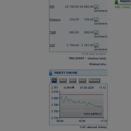
Ranní
0,53
PM
18 740,00
18 860,00
Info:
cs/en,
-0,27
Primoco
724,00
728,00
0,00
TMR
360,00
388,00
-1,67
VIG
1 759,00
1 767,00
07.08.2026 10:58:01
TRH START – všechny tituly
Přehled trhu
INDEXY ONLINE
PX
BUX
WIG
DAX
Nasdaq
Další
akciové indexy