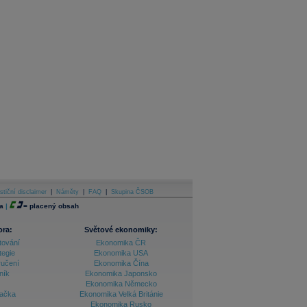
stiční disclaimer
|
Náměty
|
FAQ
|
Skupina ČSOB
a
|
=
placený obsah
ora:
Světové ekonomiky:
tování
Ekonomika ČR
tegie
Ekonomika USA
ručení
Ekonomika Čína
ník
Ekonomika Japonsko
Ekonomika Německo
lačka
Ekonomika Velká Británie
Ekonomika Rusko