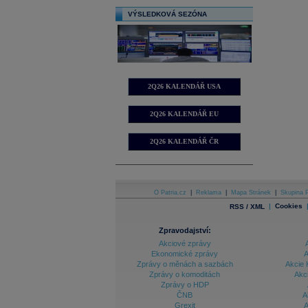
VÝSLEDKOVÁ SEZÓNA
2Q26 KALENDÁŘ USA
2Q26 KALENDÁŘ EU
2Q26 KALENDÁŘ ČR
O Patria.cz
|
Reklama
|
Mapa Stránek
|
Skupina P
|
Cookies
RSS / XML
Zpravodajství:
Akciové zprávy
Ekonomické zprávy
A
Zprávy o měnách a sazbách
Akcie 
Zprávy o komoditách
Akc
Zprávy o HDP
ČNB
A
Grexit
A