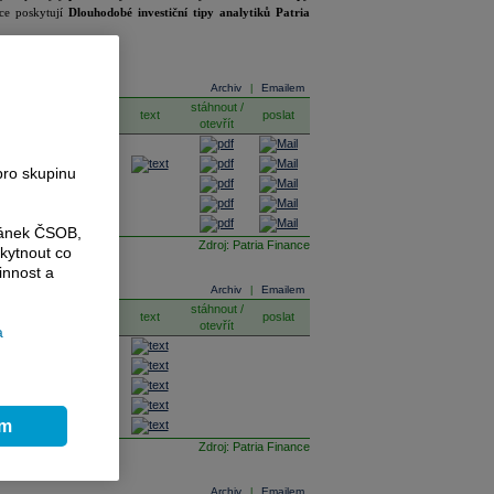
ice poskytují
Dlouhodobé investiční tipy analytiků Patria
Archiv
Emailem
|
stáhnout /
datum
text
poslat
otevřít
03.08.2026
27.07.2026
pro skupinu
20.07.2026
13.07.2026
29.06.2026
ránek ČSOB,
Zdroj: Patria Finance
kytnout co
innost a
Archiv
Emailem
|
stáhnout /
datum
text
poslat
otevřít
a
30.07.2026
30.07.2026
24.07.2026
21.05.2026
ím
14.05.2026
Zdroj: Patria Finance
Archiv
Emailem
|