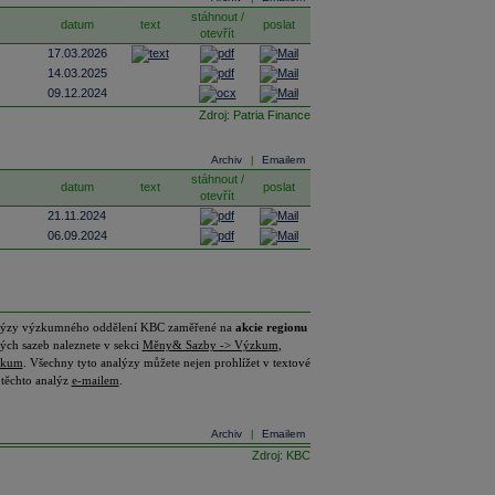
stáhnout /
datum
text
poslat
otevřít
17.03.2026
14.03.2025
09.12.2024
Zdroj: Patria Finance
Archiv
Emailem
|
stáhnout /
datum
text
poslat
otevřít
21.11.2024
06.09.2024
analýzy výzkumného oddělení KBC zaměřené na
akcie regionu
vých sazeb naleznete v sekci
Měny& Sazby -> Výzkum
,
zkum
. Všechny tyto analýzy můžete nejen prohlížet v textové
í těchto analýz
e-mailem
.
Archiv
Emailem
|
Zdroj: KBC