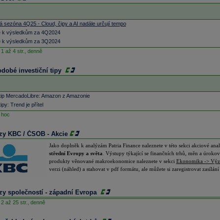
 sezóna 4Q25 - Cloud, čipy a AI nadále určují tempo
 k výsledkům za 4Q2024
 k výsledkům za 3Q2024
1 až 4 str.,
denně
odobé investiční tipy
 tip MercadoLibre: Amazon z Amazonie
ipy: Trend je přítel
 hoc
zy KBC / ČSOB - Akcie
Jako doplněk k analýzám Patria Finance naleznete v této sekci akciové 
střední Evropy a světa
. Výstupy týkající se finančních trhů, měn a úroko
produkty věnované makroekonomice naleznete v sekci
Ekonomika -> Vý
verzi (náhled) a stahovat v pdf formátu, ale můžete si zaregistrovat zasílán
zy společností - západní Evropa
2 až 25 str.,
denně