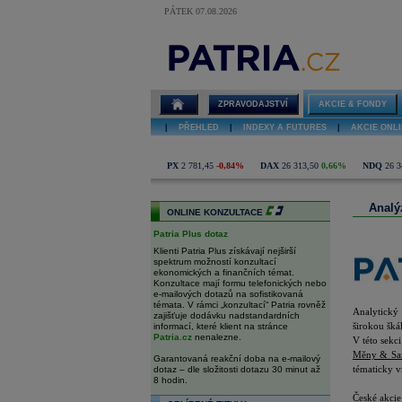
PÁTEK 07.08.2026
Akcie -
Analýzy,
přehledy,
kalendář
událostí,
ZPRAVODAJSTVÍ
AKCIE & FONDY
statistiky
|
PŘEHLED
|
INDEXY A FUTURES
|
AKCIE ONLI
PX
2 781,45
-0,84%
DAX
26 313,50
0,66%
NDQ
26 3
Analý
ONLINE KONZULTACE
Patria Plus dotaz
Klienti Patria Plus získávají nejširší
spektrum možností konzultací
ekonomických a finančních témat.
Konzultace mají formu telefonických nebo
e-mailových dotazů na sofistikovaná
témata. V rámci „konzultací“ Patria rovněž
Analytický 
zajišťuje dodávku nadstandardních
širokou šká
informací, které klient na stránce
Patria.cz
nenalezne.
V této sekc
Měny & Sa
Garantovaná reakční doba na e-mailový
tématicky v
dotaz – dle složitosti dotazu 30 minut až
8 hodin.
České akcie