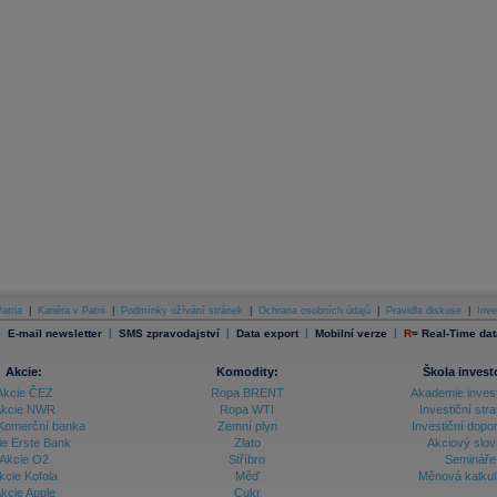
atria
|
Kariéra v Patrii
|
Podmínky užívání stránek
|
Ochrana osobních údajů
|
Pravidla diskuse
|
Inve
|
|
|
|
|
E-mail newsletter
SMS zpravodajství
Data export
Mobilní verze
R
=
Real-Time dat
Akcie:
Komodity:
Škola invest
Akcie ČEZ
Ropa BRENT
Akademie inves
kcie NWR
Ropa WTI
Investiční stra
Komerční banka
Zemní plyn
Investiční dopo
ie Erste Bank
Zlato
Akciový slov
Akcie O2
Stříbro
Semináře
kcie Kofola
Měď
Měnová kalku
kcie Apple
Cukr