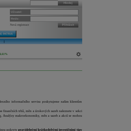
Hledej
Uživatel:
Heslo:
Nová registrace
Přihlásit
E PATRIA
E
|
4,61%
mplexního informačního servisu poskytujeme našim klientům
se finančních trhů, měn a úrokových sazeb naleznete v sekci
m
. Analýzy makroekonomiky, měn a sazeb a akcií se mohou
 jsou pokryty
pravidelnými krátkodobými investičními tipy