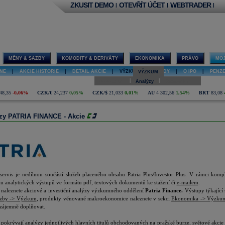
ZKUSIT DEMO
OTEVŘÍT ÚČET
WEBTRADER
|
|
|
MĚNY & SAZBY
KOMODITY & DERIVÁTY
EKONOMIKA
PRÁVO
MOJ
NE
|
AKCIE HISTORIE
|
DETAIL AKCIE
|
VÝZKUM
|
FONDY
|
O IPO
|
PENZ
VÝZKUM
|
|
Doporučení
Analýzy
Databanky
48,35
-0,06%
CZK/€
24,237
0,05%
CZK/$
21,033
0,01%
AU
4 302,56
1,54%
BRT
83,08
zy PATRIA FINANCE - Akcie
servis je nedílnou součástí služeb placeného obsahu Patria Plus/Investor Plus. V rámci ko
lu analytických výstupů ve formátu pdf, textových dokumentů ke stažení či
e-mailem
.
i naleznete akciové a investiční analýzy výzkumného oddělení
Patria Finance.
Výstupy týkající 
zby -> Výzkum
, produkty věnované makroekonomice naleznete v sekci
Ekonomika -> Výzku
zájemně doplňovat.
 pokrývají analýzy jednotlivých hlavních titulů obchodovaných na pražské burze, světové akcie