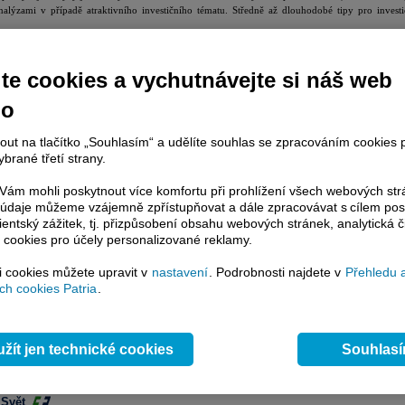
alýzami v případě atraktivního investičního tématu. Středně až dlouhodobé tipy pro invest
é analýzy
te cookies a vychutnávejte si náš web
no
hled 03.08. - 07.08.2026
hled 27.07. - 01.08.2026
nout na tlačítko „Souhlasím“ a udělíte souhlas se zpracováním cookies 
hled 20.07. - 24.07.2026
brané třetí strany.
hled 13.07. - 17.07.2026
hled 29.06. - 03.07.2026
ám mohli poskytnout více komfortu při prohlížení všech webových st
to údaje můžeme vzájemně zpřístupňovat a dále zpracovávat s cílem pos
lientský zážitek, tj. přizpůsobení obsahu webových stránek, analytická č
e CEE
 cookies pro účely personalizované reklamy.
si cookies můžete upravit v
nastavení
. Podrobnosti najdete v
Přehledu 
ila výhled i dlouhodobé cíle, výnosy ale zaostaly za očekáváním trhu
h cookies Patria
.
anka překonala očekávání a zlepšila výhled. Hlavní výnosy však zůstávají pod tlakem
vytáhla se silnou sadou výsledků, které budou pro cenu akcií podpůrné
: Výsledky podporují tezi o kvalitnější a stabilnější skupině
žít jen technické cookies
Souhlas
sebou silný start roku, klíčovým tématem zůstává restrukturalizace
port,
ad hoc
 Svět