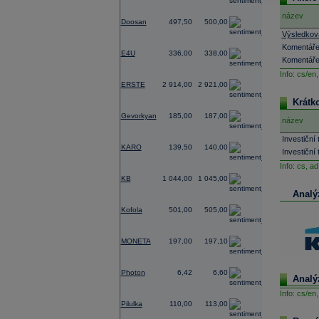
0,60
název
Doosan
497,50
500,00
Výsledková
-0,59
Komentáře
E4U
336,00
338,00
Komentáře
Info:
cs/en,
-2,08
ERSTE
2 914,00
2 921,00
Krátk
-0,54
Gevorkyan
185,00
187,00
název
0,00
Investiční
KARO
139,50
140,00
Investiční t
Info:
cs,
ad
-0,10
KB
1 044,00
1 045,00
Analý
-0,59
Kofola
501,00
505,00
0,00
MONETA
197,00
197,10
-2,73
Photon
6,42
6,60
Analý
Info:
cs/en,
0,00
Pilulka
110,00
113,00