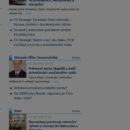
na produktech, ekosystému a
disciplíně
Apple bývá investory často nesprávně zařazován do
t
stejné kat
...více
FX Strategie: Eurodolar čeká rušné léto.
Koruna zůstává v dovolenkovém režimu
Evropský automotive pod tlakem dvojího
čínského šoku
FX Strategie: Warsh vrací sílu dolaru, ECB
vyčkává a koruna v prázdninovém módu
Sloupek Jiřího Soustružníka
Archiv
05.08.2026 18:03
Prémiové akcie, Mag495 a další
pokračování současného cyklu
Výraz Mag7 popisující sedmičku
oblíbených velkých technologi
...více
Definitivní proražení stoletého trendu?
Od SSSR přes Brazílii, Japonsko po Čínu.
y
Nebo i USA?
Start
Archiv
05.08.2026 9:14
Bezvavlasy potvrzuje celoroční
výhled a vstoupí do Rakouska a