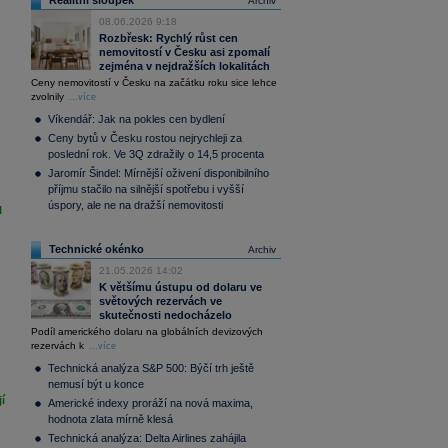
Realitní sloupek
Archiv
08.06.2026 9:18
Rozbřesk: Rychlý růst cen
nemovitostí v Česku asi zpomalí
zejména v nejdražších lokalitách
Ceny nemovitostí v Česku na začátku roku sice lehce
zvolnily
...více
Víkendář: Jak na pokles cen bydlení
Ceny bytů v Česku rostou nejrychleji za
poslední rok. Ve 3Q zdražily o 14,5 procenta
Jaromír Šindel: Mírnější oživení disponibilního
příjmu stačilo na silnější spotřebu i vyšší
úspory, ale ne na dražší nemovitosti
I
Technické okénko
Archiv
21.05.2026 14:02
K většímu ústupu od dolaru ve
světových rezervách ve
skutečnosti nedocházelo
Podíl amerického dolaru na globálních devizových
rezervách k
...více
Technická analýza S&P 500: Býčí trh ještě
nemusí být u konce
í
Americké indexy proráží na nová maxima,
hodnota zlata mírně klesá
Technická analýza: Delta Airlines zahájila