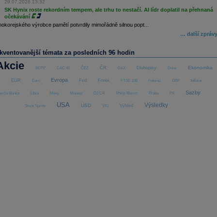
29.07.2026 13:32
SK Hynix roste rekordním tempem, ale trhu to nestačí. AI lídr doplatil na přehnaná
očekávání
hokorejského výrobce pamětí potvrdily mimořádně silnou popt...
… další zpráv
ekventovanější témata za posledních 96 hodin
Akcie
Ekonomika
ČR
Dluhopisy
BCPP
CAC 40
ČEZ
DAX
Dolar
Evropa
EUR
Fed
Forex
Euro
FTSE 100
Futures
GBP
Inflace
Sazby
rční Banka
Libra
Měny
Moneta
O2 CR
Philip Morris
Praha
PX
USA
Výsledky
USD
Výhled
Stock Spirits
VIG