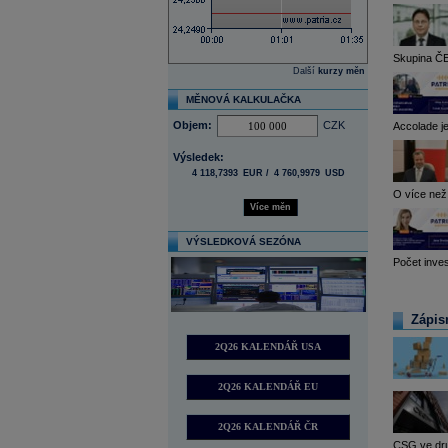
Skupina ČEZ
Další
kurzy měn
MĚNOVÁ KALKULAČKA
Objem:
CZK
Accolade je
Výsledek:
4 118,7393
EUR /
4 760,9979
USD
O více než
Více měn
VÝSLEDKOVÁ SEZÓNA
Počet inves
Zápisn
2Q26 KALENDÁŘ USA
2Q26 KALENDÁŘ EU
2Q26 KALENDÁŘ ČR
CSG ve druh