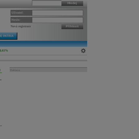
Hledej
Uživatel:
Heslo:
Nová registrace
Přihlásit
E PATRIA
4,61%
Reklama