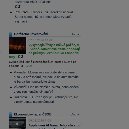
pozornosti AMD a Palantir
Toronto SE
300
36 376,54
0,66
Composite
PODCAST Traders Talk: Korekce na Wall
Index
Street nemusí být u konce. Meta vypadá
XETRA
zajímavě
Tecdax
4 068,78
1,69
Performance
index
Udržitelné investování
Archiv
y
07.08.2026 14:46
Vysychající řeky a ničivé požáry v
Evropě. Klimatická rizika dopadají
na průmysl, ekonomiku i finanční
trhy
Evropa čelí jedné z nejvážnějších epizod sucha za
poslední d
...více
Víkendář: Možná se vám bude líbit červené
auto víc než modré, ale pokud na auto nemáte,
je barva jen hypotetické téma
Víkendář: Plán na zlepšení světa, nebo cvičení
v environmentální diktatuře?
Rozbřesk: ETS 2 se rýsuje. Stabilnější trh, ale
citelný dopad na domácnosti
Ekonomický radar ČSOB
Archiv
06.08.2026 6:08
b
Apple není AI firma. Jeho síla stojí