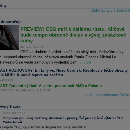
ity
...další zprávy z komodi
a doporučuje
PREVIEW: CSG míří k dalšímu růstu. Klíčové
bude tempo obranné divize a vývoj zakázkové
knihy
06.08.2026 10:27
CSG ve druhém čtvrtletí naváže na silný růst především díky
cí expanzi obranné divize, očekává analytik Patria Finance Michal Le.
t investorů se vedle samotných výsledků zam
...více
ST ROZHOVORY: Eli Lilly vs. Novo Nordisk. Revoluce v léčbě obezity
dle MUDr. Kunové teprve na začátku
026 16:05
ST Týdenní výhled: V centru pozornosti AMD a Palantir
026 15:54,
aktualizováno: 3.8. 15:54
...další doporučované článk
vory Patria
08.08.2025 7:40
Podporou jsou ceny elektřiny, distribuce i prodej, říká po zlepšení výhledu ČEZ
Martin Novák
 skupina ČEZ, nejvýznamnější titul pražské burzy, dosáhla v...