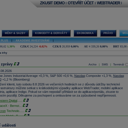
ZKUSIT DEMO
OTEVŘÍT ÚČET
WEBTRADER
|
|
|
MĚNY & SAZBY
KOMODITY & DERIVÁTY
EKONOMIKA
PRÁVO
MOJ
 PLUS
|
AKADEMIE INVESTOVÁNÍ
|
90,62
1,30%
CZK/€
24,224
-0,02%
CZK/$
20,959
0,00%
AU
4 339,26
0,00%
BRT
83,08
a trhy
 zprávy
Archiv
SMS
Terminál
|
|
.08.2026
w Jones Industrial Average +0,3 %, S&P 500 +0,6 %,
Nasdaq
Composite +1,3 %,
Nasdaq
0
+1,2 % (Bloomberg)
žení klienti, tuto sobotu 8.8 2026 ve večerních hodinách se z důvodu údržby technické
frastruktury můžete setkat s krátkodobými výpadky aplikace WebTrader, mobilní aplikace
tria, aplikace Indigo. Pokud se vám nepodaří přihlásit se do aplikace/portálu, zkuste to
osím později. Děkujeme za pochopení a omlouváme se za způsobené nepříjemnosti.
stern Digital
......
aceX - Bernst
...
cron
Technolo
......
xon
Mobil - T
......
jem obchodů s akciemi na pražské burze za dnešní den je 0,831 mld. Kč. Průměrný objem
chodů za poslední rok je 0,665 mld. Kč.
 události