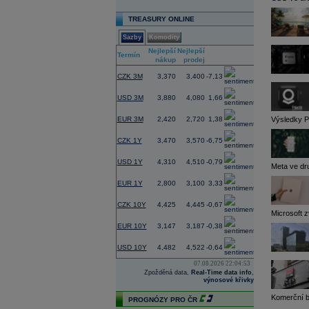
TREASURY ONLINE
Sazby
Komodity
Nejlepší
Nejlepší
Změna
Termín
nákup
prodej
(%)
CZK 3M
3,370
3,400
-7,13
USD 3M
3,880
4,080
1,66
Výsledky Pa
EUR 3M
2,420
2,720
1,38
CZK 1Y
3,470
3,570
-6,75
USD 1Y
4,310
4,510
-0,79
Meta ve dru
EUR 1Y
2,800
3,100
3,33
CZK 10Y
4,425
4,445
-0,67
Microsoft z
EUR 10Y
3,147
3,187
-0,38
USD 10Y
4,482
4,522
-0,64
07.08.2026 22:04:53
Zpožděná data,
Real-Time data info
,
výnosové křivky
Komerční ba
PROGNÓZY PRO ČR