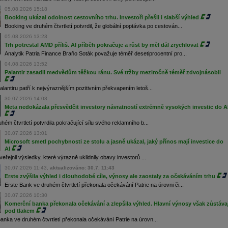
05.08.2026 15:18
Booking ukázal odolnost cestovního trhu. Investoři přešli i slabší výhled
Booking ve druhém čtvrtletí potvrdil, že globální poptávka po cestován...
05.08.2026 13:23
Trh potrestal AMD příliš. AI příběh pokračuje a růst by měl dál zrychlovat
Analytik Patria Finance Braňo Soták považuje téměř desetiprocentní pro...
04.08.2026 13:52
Palantir zasadil medvědům těžkou ránu. Své tržby meziročně téměř zdvojnásobil
lantiru patří k nejvýraznějším pozitivním překvapením letoš...
30.07.2026 14:03
Meta nedokázala přesvědčit investory návratností extrémně vysokých investic do A
hém čtvrtletí potvrdila pokračující sílu svého reklamního b...
30.07.2026 13:01
Microsoft smetl pochybnosti ze stolu a jasně ukázal, jaký přínos mají investice do
AI
veřejnil výsledky, které výrazně uklidnily obavy investorů ...
30.07.2026 11:43,
aktualizováno: 30.7. 11:43
Erste zvýšila výhled i dlouhodobé cíle, výnosy ale zaostaly za očekáváním trhu
Erste Bank ve druhém čtvrtletí překonala očekávání Patrie na úrovni či...
30.07.2026 10:30
Komerční banka překonala očekávání a zlepšila výhled. Hlavní výnosy však zůstávaj
pod tlakem
nka ve druhém čtvrtletí překonala očekávání Patrie na úrovn...