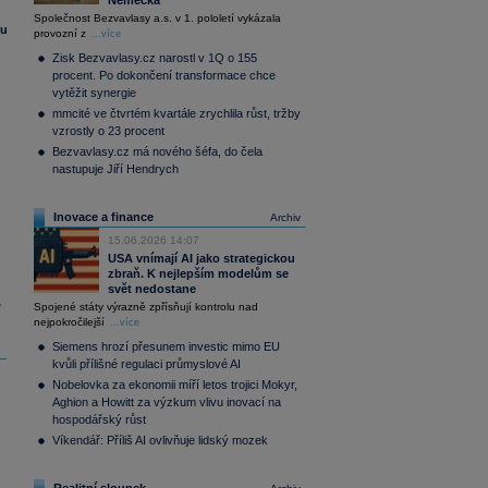
Německa
Společnost Bezvavlasy a.s. v 1. pololetí vykázala
su
provozní z
...více
Zisk Bezvavlasy.cz narostl v 1Q o 155
procent. Po dokončení transformace chce
vytěžit synergie
mmcité ve čtvrtém kvartále zrychlila růst, tržby
vzrostly o 23 procent
Bezvavlasy.cz má nového šéfa, do čela
nastupuje Jiří Hendrych
Inovace a finance
Archiv
15.06.2026 14:07
USA vnímají AI jako strategickou
zbraň. K nejlepším modelům se
svět nedostane
y
Spojené státy výrazně zpřísňují kontrolu nad
nejpokročilejší
...více
Siemens hrozí přesunem investic mimo EU
kvůli přílišné regulaci průmyslové AI
Nobelovka za ekonomii míří letos trojici Mokyr,
Aghion a Howitt za výzkum vlivu inovací na
hospodářský růst
Víkendář: Příliš AI ovlivňuje lidský mozek