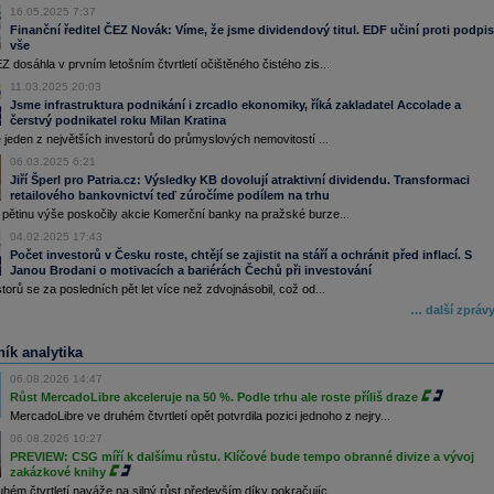
16.05.2025 7:37
Finanční ředitel ČEZ Novák: Víme, že jsme dividendový titul. EDF učiní proti podpi
vše
 dosáhla v prvním letošním čtvrtletí očištěného čistého zis...
11.03.2025 20:03
Jsme infrastruktura podnikání i zrcadlo ekonomiky, říká zakladatel Accolade a
čerstvý podnikatel roku Milan Kratina
 jeden z největších investorů do průmyslových nemovitostí ...
06.03.2025 6:21
Jiří Šperl pro Patria.cz: Výsledky KB dovolují atraktivní dividendu. Transformaci
retailového bankovnictví teď zúročíme podílem na trhu
 pětinu výše poskočily akcie Komerční banky na pražské burze...
04.02.2025 17:43
Počet investorů v Česku roste, chtějí se zajistit na stáří a ochránit před inflací. S
Janou Brodani o motivacích a bariérách Čechů při investování
torů se za posledních pět let více než zdvojnásobil, což od...
… další zpráv
ík analytika
06.08.2026 14:47
Růst MercadoLibre akceleruje na 50 %. Podle trhu ale roste příliš draze
MercadoLibre ve druhém čtvrtletí opět potvrdila pozici jednoho z nejry...
06.08.2026 10:27
PREVIEW: CSG míří k dalšímu růstu. Klíčové bude tempo obranné divize a vývoj
zakázkové knihy
ém čtvrtletí naváže na silný růst především díky pokračujíc...