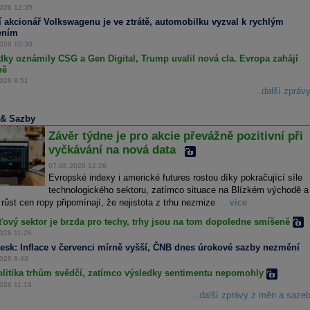
plotami vypořádat - od polévky z psího masa až po kuřecí vývar. Zároveň vykreslují Kim
026 12:35
ng-una jako vůdce, který spolu se svým lidem snáší drsné podmínky (ČTK)
í akcionář Volkswagenu je ve ztrátě, automobilku vyzval k rychlým
vo Nordisk -
...
ením
dna z největších světových pořadatelů kulturních akcí Live Nation získá majoritní podíl 51
ocent v novém provozovateli multifunkčních hal O2 arena, O2 universum a Forum Karlín.
026 10:30
vý společný podnik založí s investiční skupinou PPF, která prostřednictvím dceřiné firmy
dky oznámily CSG a Gen Digital, Trump uvalil nová cla. Evropa zahájí
stsport O2 arenu a O2 universum vlastní. Ve Foru Karlín, které od loňska vlastní Patria
ně
vestiční společnost, PPF dosud působila jako provozovatel (ČTK)
026 8:51
...další zpráv
& Sazby
Závěr týdne je pro akcie převážně pozitivní při
vyčkávání na nová data
07.08.2026 12:26
Evropské indexy i americké futures rostou díky pokračující síle
technologického sektoru, zatímco situace na Blízkém východě a
růst cen ropy připomínají, že nejistota z trhu nezmize
...více
ový sektor je brzda pro techy, trhy jsou na tom dopoledne smíšeně
026 11:26
esk: Inflace v červenci mírně vyšší, ČNB dnes úrokové sazby nezmění
026 8:43
litika trhům svědčí, zatímco výsledky sentimentu nepomohly
026 11:19
...další zprávy z měn a saze