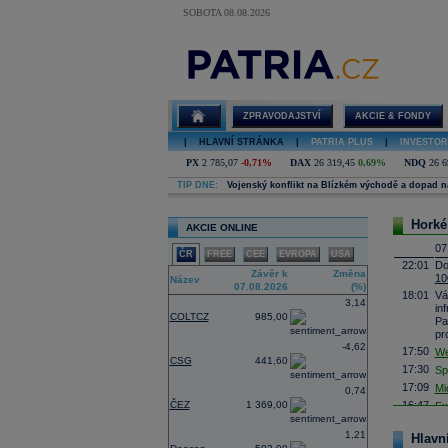
SOBOTA 08.08.2026
Investice,
ekonomika a
finance, kurzy,
akcie, měny a
komodity
ZPRAVODAJSTVÍ
AKCIE & FONDY
|
HLAVNÍ STRÁNKA
|
PATRIA PLUS
|
INVESTOR
PX
2 785,07
-0,71%
DAX
26 319,45
0,69%
NDQ
26 6
TIP DNE:
Vojenský konflikt na Blízkém východě a dopad n
Horké
AKCIE ONLINE
07
ČR
FREE
CEE
EVROPA
USA
22:01
Do
Závěr k
Změna
10
Název
07.08.2026
(%)
18:01
Vá
3,14
in
COLTCZ
985,00
Pa
pr
-4,62
17:50
We
CSG
441,60
17:30
Sp
17:09
Mi
0,74
ČEZ
1 369,00
16:47
Ex
16:26
Ob
1,21
ob
Hlavní