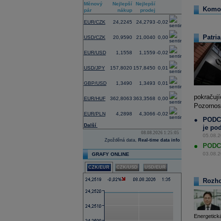
Měnový
Nejlepší
Nejlepší
Změna
Komod
pár
nákup
prodej
(%)
EUR/CZK
24,2245
24,2793
-0,02
Patri
USD/CZK
20,9590
21,0040
0,00
EUR/USD
1,1558
1,1559
-0,02
USD/JPY
157,8020
157,8450
0,01
GBP/USD
1,3490
1,3493
0,01
pokračují
EUR/HUF
362,8063
363,3568
0,00
Pozornos
EUR/PLN
4,2898
4,3066
-0,02
PODCA
Další
je po
08.08.2026 1:25:05
05.08.2
Zpožděná data,
Real-time data info
PODCA
03.08.2
GRAFY ONLINE
CZK/EUR
CZK/USD
USD/EUR
Rozho
Energetická