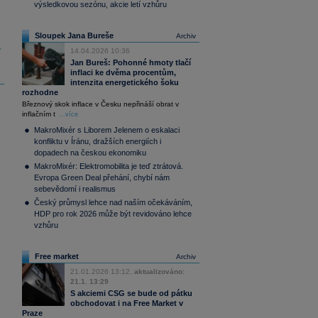
výsledkovou sezónu, akcie letí vzhůru
Sloupek Jana Bureše
Archiv
y
14.04.2026 10:36
Jan Bureš: Pohonné hmoty tlačí
inflaci ke dvěma procentům,
intenzita energetického šoku
rozhodne
Březnový skok inflace v Česku nepřináší obrat v
inflačním t
...více
MakroMixér s Liborem Jelenem o eskalaci
konfliktu v Íránu, dražších energiích i
dopadech na českou ekonomiku
MakroMixér: Elektromobilita je teď ztrátová.
Evropa Green Deal přehání, chybí nám
sebevědomí i realismus
Český průmysl lehce nad naším očekáváním,
HDP pro rok 2026 může být revidováno lehce
vzhůru
Free market
Archiv
21.01.2026 13:12,
aktualizováno:
21.1. 13:29
S akciemi CSG se bude od pátku
obchodovat i na Free Market v
Praze