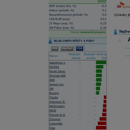
2021F
HDP (reálný růst, %)
-6,3
Inflace (průměr, %)
3,2
Výsledky ji
Nezaměstnanost (průměr, %)
3,6
CZK/EUR (eop)
23,2
2T Repo (eop, %)
0,25
3M Pribor (eop, %)
0,36
Nejfr
Všechny
ekonomické prognózy
AI
BLUE-CHIPS RŮSTY A PÁDY
Erste
CEE
Záp.Evr.
USA
Nejlepší
Nejlepší
Změna
Název
Kome
nákup
prodej
(%)
salesforce com
-
-
NVIDIA
-
-
Home Depot
-
-
Sherwin-Williams
-
-
IBM
-
-
Amgen Inc
-
-
3M
-
-
Boeing
-
-
Travlrs
-
-
American Express
-
-
McDonald's
-
-
NIKE
-
-
Procter & Gamble
-
-
Chevron
-
-
Caterpillar
-
-
Visa
-
-