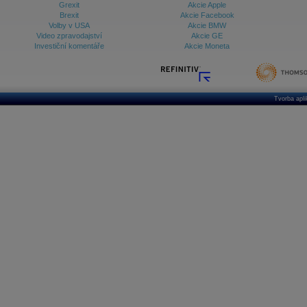
Grexit
Akcie Apple
Brexit
Akcie Facebook
Volby v USA
Akcie BMW
Video zpravodajství
Akcie GE
Investiční komentáře
Akcie Moneta
Tvorba apl