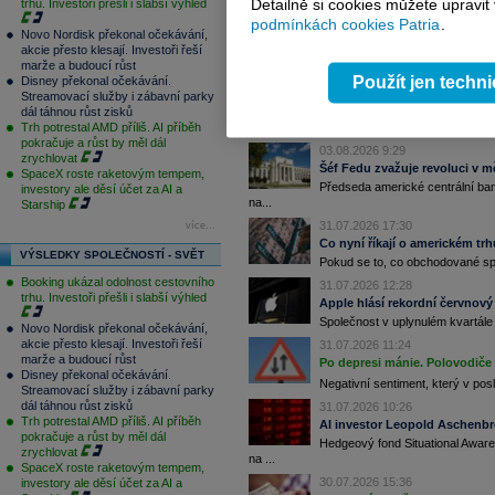
Detailně si cookies můžete upravit
trhu. Investoři přešli i slabší výhled
03.08.2026 15:54
podmínkách cookies Patria
.
PODCAST Týdenní výhled: V c
Novo Nordisk překonal očekávání,
akcie přesto klesají. Investoři řeší
Nový šéf Fedu Kevin Warsh omezu
marže a budoucí růst
trh...
Použít jen techn
Disney překonal očekávání.
03.08.2026 12:09
Streamovací služby i zábavní parky
Warshovo „ticho“. Je ještě brz
dál táhnou růst zisků
Trh potrestal AMD příliš. AI příběh
Výnosy třicetiletých vládních d
pokračuje a růst by měl dál
03.08.2026 9:29
zrychlovat
Šéf Fedu zvažuje revoluci v m
SpaceX roste raketovým tempem,
Předseda americké centrální ban
investory ale děsí účet za AI a
na...
Starship
31.07.2026 17:30
více...
Co nyní říkají o americkém tr
VÝSLEDKY SPOLEČNOSTÍ - SVĚT
Pokud se to, co obchodované spole
Booking ukázal odolnost cestovního
31.07.2026 12:28
trhu. Investoři přešli i slabší výhled
Apple hlásí rekordní červnový 
Společnost v uplynulém kvartále 
Novo Nordisk překonal očekávání,
akcie přesto klesají. Investoři řeší
31.07.2026 11:24
marže a budoucí růst
Po depresi mánie. Polovodiče
Disney překonal očekávání.
Negativní sentiment, který v pos
Streamovací služby i zábavní parky
dál táhnou růst zisků
31.07.2026 10:26
Trh potrestal AMD příliš. AI příběh
AI investor Leopold Aschenbr
pokračuje a růst by měl dál
Hedgeový fond Situational Awar
zrychlovat
na ...
SpaceX roste raketovým tempem,
30.07.2026 15:36
investory ale děsí účet za AI a