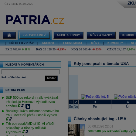
ZKU
ČTVRTEK 06.08.2026
USA
ZPRAVODAJSTVÍ
AKCIE & FONDY
MĚNY & SAZBY
KOMODIT
|
PŘEHLED ZPRÁV
|
AKCIOVÉ
|
EKONOMICKÉ
|
MĚNY
|
KOMODITY
|
SL
PX
2 769,04
0,11%
DAX
26 126,30
-0,29%
NDQ
26 363,44
-0,83%
CZK/€
24,167
0,00%
Kdy jsme psali o tématu USA
HLEDAT V KOMENTÁŘÍCH
Pokročilé hledání
hledat
PATRIA PLUS
S&P 500 po rekordní rally vyčkával,
trh sleduje Hormuz i výsledkovou
1
2
3
4
sezónu
So
Ne
Po
Út
Booking ukázal odolnost cestovního
trhu. Investoři přešli i slabší výhled
Články obsahující tag - USA
Trh potrestal AMD příliš. AI příběh
05.08.2026 22:01
pokračuje a růst by měl dál
S&P 500 po rekordní rally vyč
zrychlovat